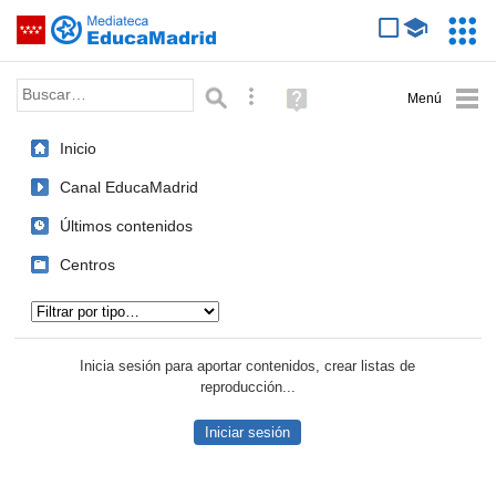
Mediateca de EducaMadrid
Saltar navegación
Servic
Educa
Palabra o frase:
Búsqueda avanzada
Ayuda
(en
ventana
Inicio
nueva)
Canal EducaMadrid
Últimos contenidos
Centros
Tipo de contenido:
Inicia sesión para aportar contenidos, crear listas de
reproducción...
Iniciar sesión