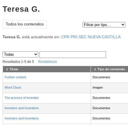
Teresa G.
Tipo de contenido:
Todos los contenidos
Teresa G.
está actualmente en:
CPR PRI-SEC NUEVA CASTILLA
Sus archivos
:
Resultados
1
-
5
de
5
Restablecer
Título
Tipo de contenido
Further content
Documentos
Word Cloud
Imagen
The process of invention
Documentos
Inventors and Inventions
Documentos
Inventors and Inventions
Documentos