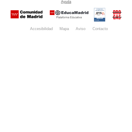
Ayuda
(en ventana nueva)
Certificación
Buzón
de
anónim
conformidad
del Pla
con el
Regiona
Esquema
contra l
Nacional de
Accesibilidad
Mapa
web
Aviso
legal
Contacto
Drogas 
Seguridad
la
(categoría
Comunid
MEDIA). El
de Madr
documento
se abrirá en
ventana
nueva.