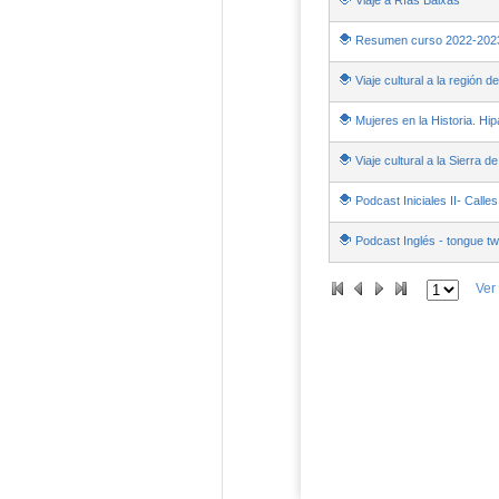
Viaje a Rías Baixas
Resumen curso 2022-202
Viaje cultural a la región d
Mujeres en la Historia. Hip
Viaje cultural a la Sierra d
Podcast Iniciales II- Calles
Podcast Inglés - tongue tw
Ver