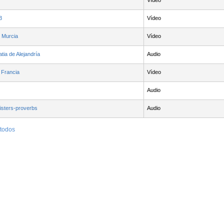
Vídeo
3
Vídeo
e Murcia
Vídeo
atia de Alejandría
Audio
e Francia
Vídeo
Audio
isters-proverbs
Audio
 todos