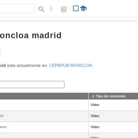
Búsqueda avanzada
Ayuda
(en
ventana
nueva)
moncloa madrid
Tipo de contenido:
rid
está actualmente en:
CEPAPUB MONCLOA
Tipo de contenido
Vídeo
024
Vídeo
amor
Vídeo