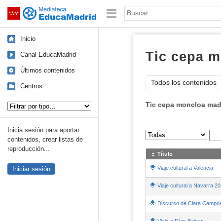
Mediateca de EducaMadrid
Saltar navegación
Palabra o frase:
Inicio
Tic cepa 
Canal EducaMadrid
Últimos contenidos
Todos los contenidos
Centros
Tipo de contenido:
Tic cepa moncloa mad
Inicia sesión para aportar
Sus archivos
:
contenidos, crear listas de
reproducción...
Título
Viaje cultural a Valencia
Iniciar sesión
Viaje cultural a Navarra 2
Discurso de Clara Campo