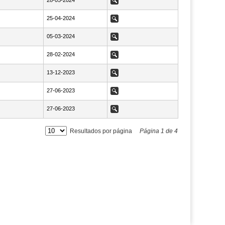
NaN28-05-2024
28-05-2024
Ver
NaN25-04-2024
25-04-2024
Ver
NaN05-03-2024
05-03-2024
Ver
NaN28-02-2024
28-02-2024
Ver
NaN13-12-2023
13-12-2023
Ver
NaN27-06-2023
27-06-2023
Ver
NaN27-06-2023
27-06-2023
Ver
Resultados por página
Página
1
de
4