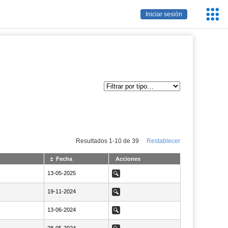
Servic
Iniciar sesión
Educa
Resultados
1
-
10
de
39
Restablecer
Fecha
Acciones
NaN13-05-2025
13-05-2025
Ver
NaN19-11-2024
19-11-2024
Ver
NaN13-06-2024
13-06-2024
Ver