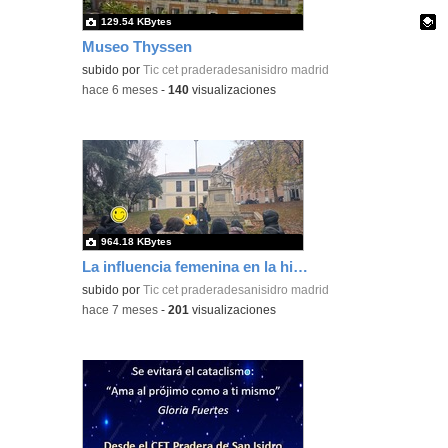
129.54 KBytes
Museo Thyssen
Contenido educativo.
subido por
Tic cet praderadesanisidro madrid
-
hace 6 meses
-
140
visualizaciones
964.18 KBytes
La influencia femenina en la historia de Madrid
subido por
Tic cet praderadesanisidro madrid
-
hace 7 meses
-
201
visualizaciones