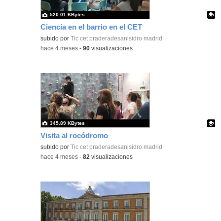
520.01 KBytes
Ciencia en el barrio en el CET
Contenido educativo.
subido por
Tic cet praderadesanisidro madrid
-
hace 4 meses
-
90
visualizaciones
345.89 KBytes
Visita al rocódromo
Contenido educativo.
subido por
Tic cet praderadesanisidro madrid
-
hace 4 meses
-
82
visualizaciones