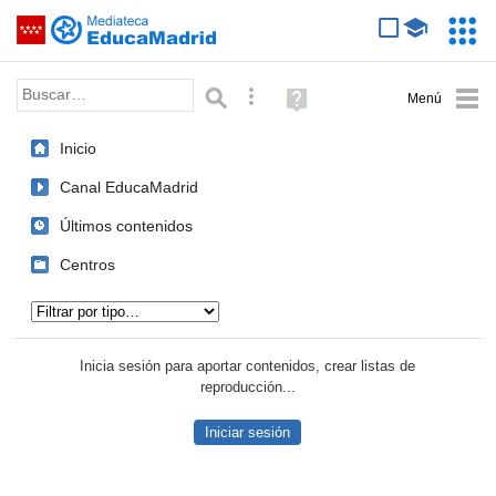
Mediateca de EducaMadrid
Saltar navegación
Servic
Educa
Palabra o frase:
Búsqueda avanzada
Ayuda
(en
ventana
Inicio
nueva)
Canal EducaMadrid
Últimos contenidos
Centros
Tipo de contenido:
Inicia sesión para aportar contenidos, crear listas de
reproducción...
Iniciar sesión