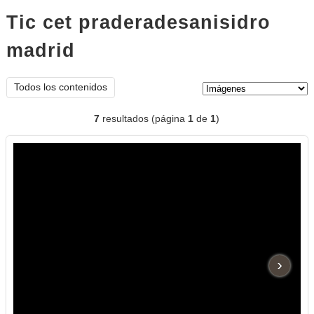
Tic cet praderadesanisidro
madrid
imágenes
Tipo de contenido:
Todos los contenidos
7
resultados (página
1
de
1
)
›