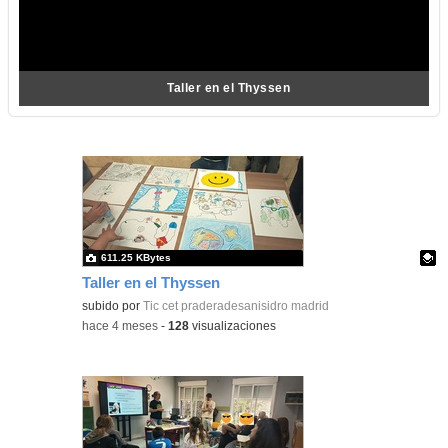
Taller en el Thyssen
611.25 KBytes
Taller en el Thyssen
Contenido educativo.
subido por
Tic cet praderadesanisidro madrid
-
hace 4 meses
-
128
visualizaciones