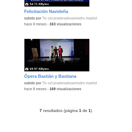
54.71 KBytes
Felicitación Navideña
subido por
Tic cet praderadesanisidro madrid
-
hace 8 meses
-
163
visualizaciones
69.97 KBytes
Ópera Bastián y Bastiana
subido por
Tic cet praderadesanisidro madrid
-
hace 8 meses
-
169
visualizaciones
7
resultados (página
1
de
1
)