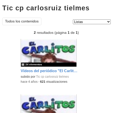
Tic cp carlosruiz tielmes
listas
Tipo de contenido:
Todos los contenidos
2
resultados (página
1
de
1
)
24 elementos
Vídeos del periódico "El Carlitos" (2022)
subido por
Tic cp carlosruiz tielmes
-
hace 4 años
-
621
visualizaciones