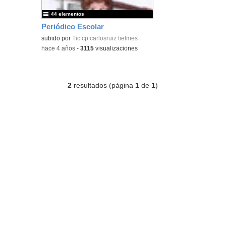
44 elementos
Periódico Escolar
subido por
Tic cp carlosruiz tielmes
-
hace 4 años
-
3115
visualizaciones
2
resultados (página
1
de
1
)