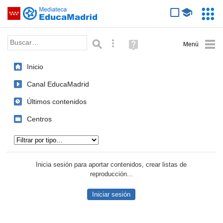
Mediateca de EducaMadrid
Saltar navegación
Servic
Educa
Palabra o frase:
Búsqueda avanzada
Ayuda
(en
ventana
Inicio
nueva)
Canal EducaMadrid
Últimos contenidos
Centros
Tipo de contenido:
Inicia sesión para aportar contenidos, crear listas de
reproducción...
Iniciar sesión