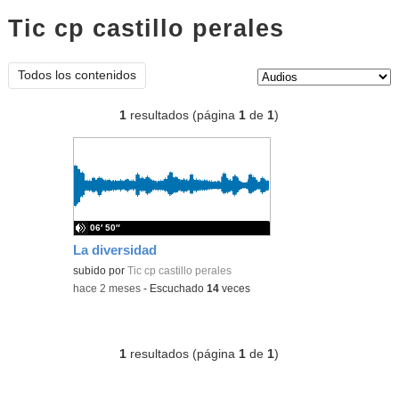
Tic cp castillo perales
audios
Tipo de contenido:
Todos los contenidos
1
resultados (página
1
de
1
)
06′ 50″
La diversidad
subido por
Tic cp castillo perales
-
hace 2 meses
-
Escuchado
14
veces
1
resultados (página
1
de
1
)