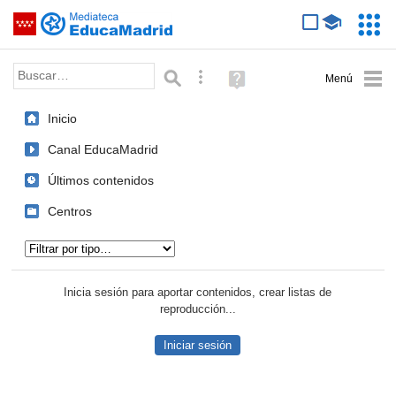
Mediateca de EducaMadrid
Saltar navegación
Servic
Educa
Palabra o frase:
Búsqueda avanzada
Ayuda
(en
ventana
Inicio
nueva)
Canal EducaMadrid
Últimos contenidos
Centros
Tipo de contenido:
Inicia sesión para aportar contenidos, crear listas de
reproducción...
Iniciar sesión