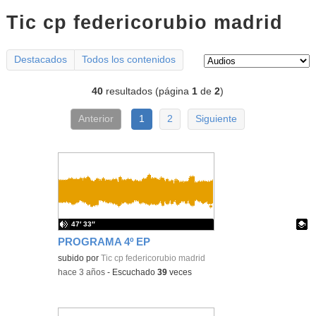
Tic cp federicorubio madrid
aud
Tipo de contenido:
Destacados
Todos los contenidos
40
resultados (página
1
de
2
)
Anterior
1
2
Siguiente
47′ 33″
PROGRAMA 4º EP
Contenido educativo.
subido por
Tic cp federicorubio madrid
-
hace 3 años
-
Escuchado
39
veces