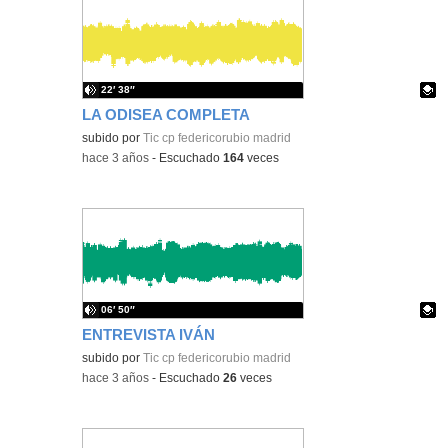
22′ 38″
LA ODISEA COMPLETA
Contenido educativo.
subido por
Tic cp federicorubio madrid
-
hace 3 años
-
Escuchado
164
veces
06′ 50″
ENTREVISTA IVÁN
Contenido educativo.
subido por
Tic cp federicorubio madrid
-
hace 3 años
-
Escuchado
26
veces