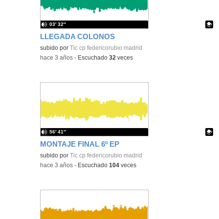
03′ 32″
LLEGADA COLONOS
Contenido educativo.
subido por
Tic cp federicorubio madrid
-
hace 3 años
-
Escuchado
32
veces
56′ 41″
MONTAJE FINAL 6º EP
Contenido educativo.
subido por
Tic cp federicorubio madrid
-
hace 3 años
-
Escuchado
104
veces