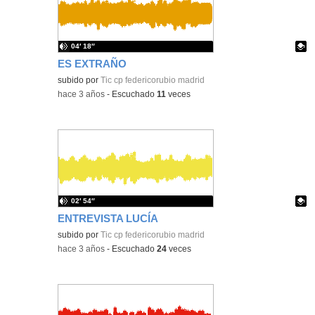
04′ 18″
ES EXTRAÑO
Contenido educativo.
subido por
Tic cp federicorubio madrid
-
hace 3 años
-
Escuchado
11
veces
02′ 54″
ENTREVISTA LUCÍA
Contenido educativo.
subido por
Tic cp federicorubio madrid
-
hace 3 años
-
Escuchado
24
veces