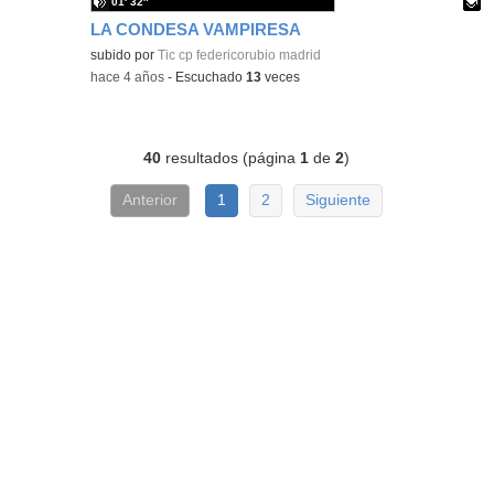
01′ 32″
LA CONDESA VAMPIRESA
Contenido educativo.
subido por
Tic cp federicorubio madrid
-
hace 4 años
-
Escuchado
13
veces
40
resultados (página
1
de
2
)
Anterior
1
2
Siguiente