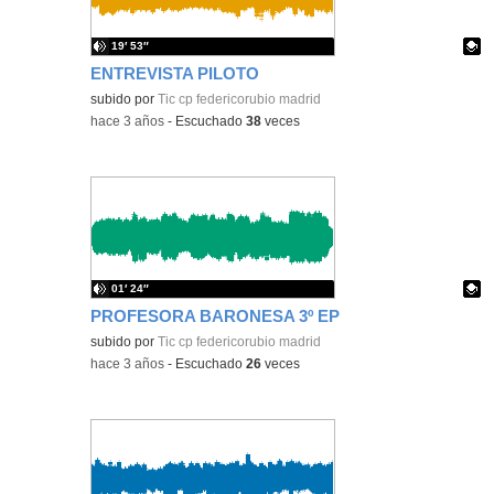
19′ 53″
ENTREVISTA PILOTO
Contenido educativo.
subido por
Tic cp federicorubio madrid
-
hace 3 años
-
Escuchado
38
veces
01′ 24″
PROFESORA BARONESA 3º EP
Contenido educativo.
subido por
Tic cp federicorubio madrid
-
hace 3 años
-
Escuchado
26
veces