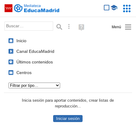
Mediateca de EducaMadrid
Saltar navegación
Servic
Educa
Palabra o frase:
Búsqueda avanzada
Ayuda
(en
ventana
Inicio
nueva)
Canal EducaMadrid
Últimos contenidos
Centros
Tipo de contenido:
Inicia sesión para aportar contenidos, crear listas de
reproducción...
Iniciar sesión