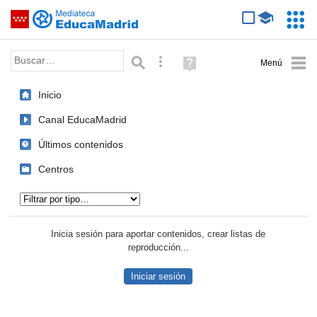
Mediateca de EducaMadrid
Saltar navegación
Servic
Educa
Palabra o frase:
Búsqueda avanzada
Ayuda
(en
ventana
Inicio
nueva)
Canal EducaMadrid
Últimos contenidos
Centros
Tipo de contenido:
Inicia sesión para aportar contenidos, crear listas de
reproducción...
Iniciar sesión