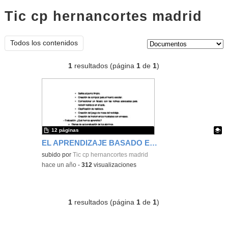
Tic cp hernancortes madrid
doc
Tipo de contenido:
Todos los contenidos
1
resultados (página
1
de
1
)
12 páginas
EL APRENDIZAJE BASADO EN PROYECTOS COMO ESTRATEGIA DIDÁCTICA
Contenido educativo.
subido por
Tic cp hernancortes madrid
-
hace un año
-
312
visualizaciones
1
resultados (página
1
de
1
)