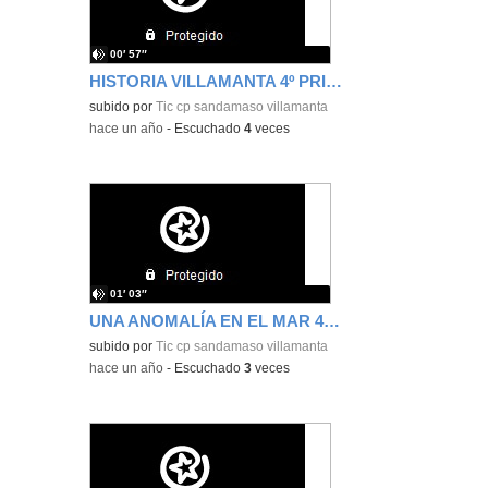
00′ 57″
HISTORIA VILLAMANTA 4º PRIMARIA
subido por
Tic cp sandamaso villamanta
-
hace un año
-
Escuchado
4
veces
01′ 03″
UNA ANOMALÍA EN EL MAR 4º PRIMARIA
subido por
Tic cp sandamaso villamanta
-
hace un año
-
Escuchado
3
veces