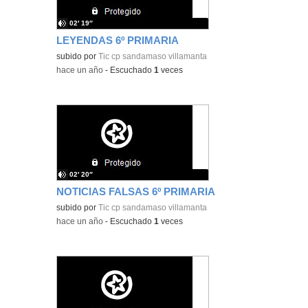
02′ 19″
LEYENDAS 6º PRIMARIA
subido por
Tic cp sandamaso villamanta
-
hace un año
-
Escuchado
1
veces
02′ 20″
NOTICIAS FALSAS 6º PRIMARIA
subido por
Tic cp sandamaso villamanta
-
hace un año
-
Escuchado
1
veces