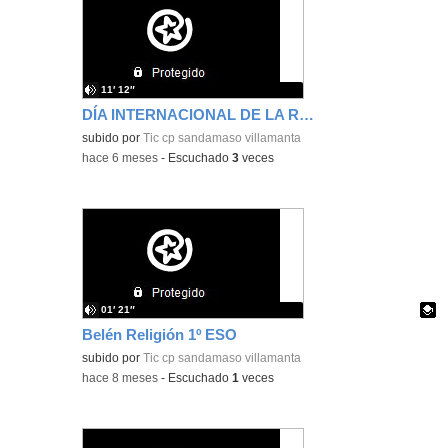
11′ 12″
DÍA INTERNACIONAL DE LA RADIO
subido por
Tic cp sandamaso villamanta
-
hace 6 meses
-
Escuchado
3
veces
01′ 21″
Belén Religión 1º ESO
Contenido educativo.
subido por
Tic cp sandamaso villamanta
-
hace 8 meses
-
Escuchado
1
veces