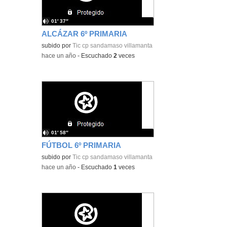
01′ 37″
ALCÁZAR 6º PRIMARIA
subido por
Tic cp sandamaso villamanta
-
hace un año
-
Escuchado
2
veces
01′ 58″
FÚTBOL 6º PRIMARIA
subido por
Tic cp sandamaso villamanta
-
hace un año
-
Escuchado
1
veces