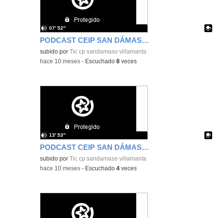
07′ 52″
PODCAST CEIP SAN DÁMASO - 4º
Contenido educativo.
subido por
Tic cp sandamaso villamanta
-
hace 10 meses
-
Escuchado
8
veces
13′ 53″
PODCAST CEIP SAN DÁMASO - 1ºESO
Contenido educativo.
subido por
Tic cp sandamaso villamanta
-
hace 10 meses
-
Escuchado
4
veces