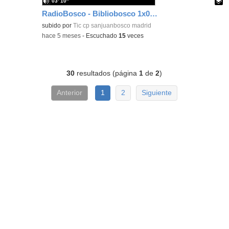
03′ 10″
RadioBosco - Bibliobosco 1x05 La asombrosa y verdadera historia de un ratón llamado Pérez
Contenido educativo.
subido por
Tic cp sanjuanbosco madrid
-
hace 5 meses
-
Escuchado
15
veces
30
resultados (página
1
de
2
)
Anterior
1
2
Siguiente