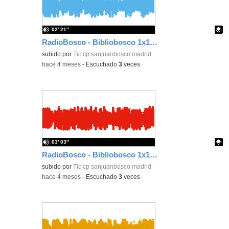
02′ 21″
RadioBosco - Bibliobosco 1x14 - Regreso al reino de la fantasia
Contenido educativo.
subido por
Tic cp sanjuanbosco madrid
-
hace 4 meses
-
Escuchado
3
veces
03′ 03″
RadioBosco - Bibliobosco 1x13 - Cuentos de ponis
Contenido educativo.
subido por
Tic cp sanjuanbosco madrid
-
hace 4 meses
-
Escuchado
3
veces