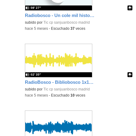
08′ 27″
Radiobosco - Un cole mil historias 1x01 La despensa solidaria
Contenido educativo.
subido por
Tic cp sanjuanbosco madrid
-
hace 5 meses
-
Escuchado
37
veces
02′ 35″
RadioBosco - Bibliobosco 1x10 El sistema solar
Contenido educativo.
subido por
Tic cp sanjuanbosco madrid
-
hace 5 meses
-
Escuchado
10
veces