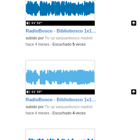
01′ 52″
RadioBosco - Bibliobosco 1x18- ¡No quiero ser violeta!
Contenido educativo.
subido por
Tic cp sanjuanbosco madrid
-
hace 4 meses
-
Escuchado
5
veces
01′ 59″
RadioBosco - Bibliobosco 1x17 - Rimas y versitos
Contenido educativo.
subido por
Tic cp sanjuanbosco madrid
-
hace 4 meses
-
Escuchado
4
veces