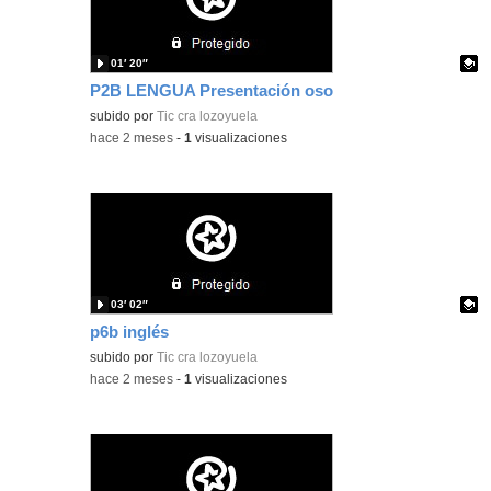
01′ 20″
P2B LENGUA Presentación oso
Contenido educativo.
subido por
Tic cra lozoyuela
-
hace 2 meses
-
1
visualizaciones
03′ 02″
p6b inglés
Contenido educativo.
subido por
Tic cra lozoyuela
-
hace 2 meses
-
1
visualizaciones