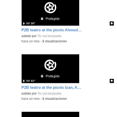
03′ 28″
P2B teatro at the picnic Ahmed, Elvia, Keelan y Belén
Contenido educativo.
subido por
Tic cra lozoyuela
-
hace un mes
-
1
visualizaciones
03′ 41″
P2B teatro at the picnic Izan, Ariana, Aura y Lola
Contenido educativo.
subido por
Tic cra lozoyuela
-
hace un mes
-
1
visualizaciones