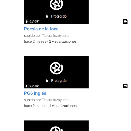
01′ 05″
Poesía de la foca
Contenido educativo.
subido por
Tic cra lozoyuela
-
hace 2 meses
-
1
visualizaciones
01′ 25″
PG6 inglés
Contenido educativo.
subido por
Tic cra lozoyuela
-
hace 2 meses
-
1
visualizaciones