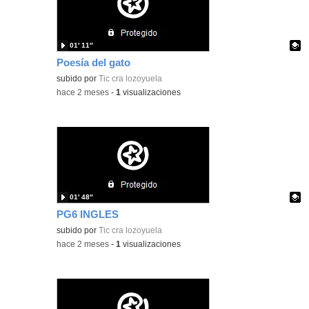
01′ 11″
Poesía del gato
Contenido educativo.
subido por
Tic cra lozoyuela
-
hace 2 meses
-
1
visualizaciones
01′ 48″
PG6 INGLES
Contenido educativo.
subido por
Tic cra lozoyuela
-
hace 2 meses
-
1
visualizaciones