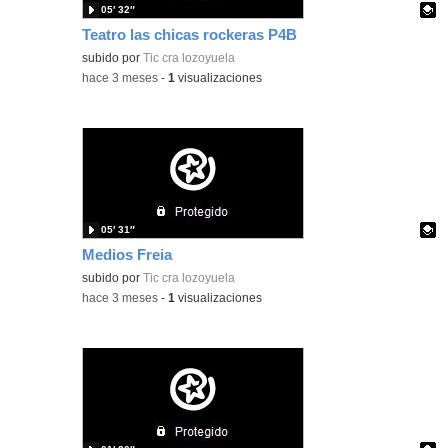
05′ 32″
Teatro las chicas rockeras P4B
Contenido educativo.
subido por
Tic cra lozoyuela
-
hace 3 meses
-
1
visualizaciones
05′ 31″
Medios Freia
Contenido educativo.
subido por
Tic cra lozoyuela
-
hace 3 meses
-
1
visualizaciones