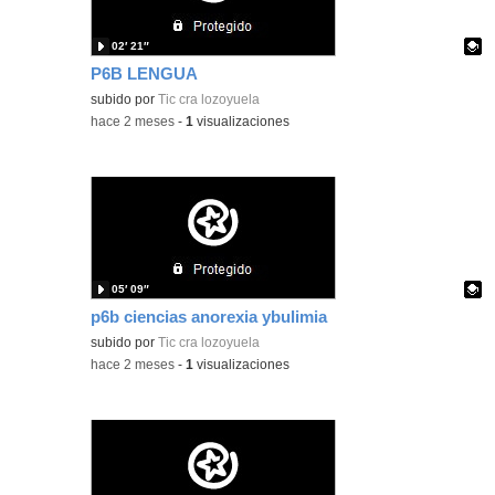
02′ 21″
P6B LENGUA
Contenido educativo.
subido por
Tic cra lozoyuela
-
hace 2 meses
-
1
visualizaciones
05′ 09″
p6b ciencias anorexia ybulimia
Contenido educativo.
subido por
Tic cra lozoyuela
-
hace 2 meses
-
1
visualizaciones