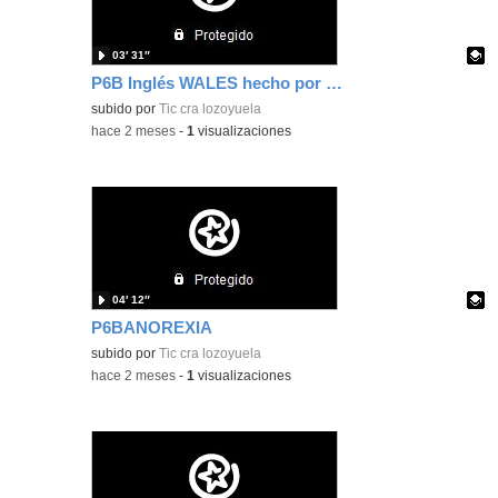
03′ 31″
P6B Inglés WALES hecho por Mikel y Noa
Contenido educativo.
subido por
Tic cra lozoyuela
-
hace 2 meses
-
1
visualizaciones
04′ 12″
P6BANOREXIA
Contenido educativo.
subido por
Tic cra lozoyuela
-
hace 2 meses
-
1
visualizaciones