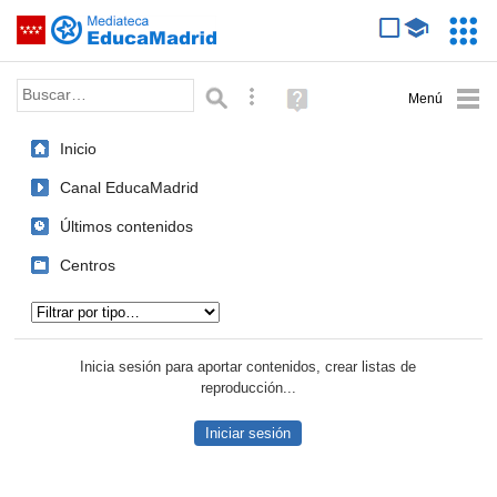
Mediateca de EducaMadrid
Saltar navegación
Servic
Educa
Palabra o frase:
Búsqueda avanzada
Ayuda
(en
ventana
Inicio
nueva)
Canal EducaMadrid
Últimos contenidos
Centros
Tipo de contenido:
Inicia sesión para aportar contenidos, crear listas de
reproducción...
Iniciar sesión