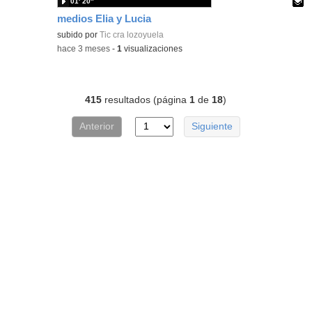
01′ 20″
medios Elia y Lucia
Contenido educativo.
subido por
Tic cra lozoyuela
-
hace 3 meses
-
1
visualizaciones
415
resultados (página
1
de
18
)
Anterior
Siguiente