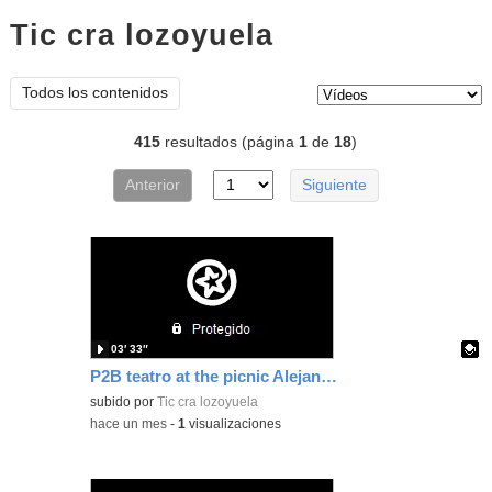
Tic cra lozoyuela
vídeos
Tipo de contenido:
Todos los contenidos
415
resultados (página
1
de
18
)
Anterior
Siguiente
03′ 33″
P2B teatro at the picnic Alejandro, Candela, Enara y Hadal
Contenido educativo.
subido por
Tic cra lozoyuela
-
hace un mes
-
1
visualizaciones