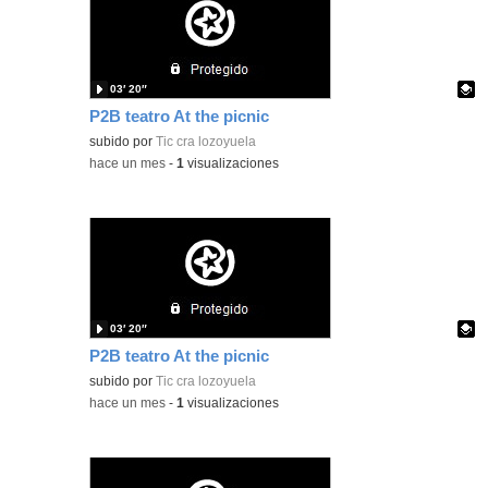
03′ 20″
P2B teatro At the picnic
Contenido educativo.
subido por
Tic cra lozoyuela
-
hace un mes
-
1
visualizaciones
03′ 20″
P2B teatro At the picnic
Contenido educativo.
subido por
Tic cra lozoyuela
-
hace un mes
-
1
visualizaciones