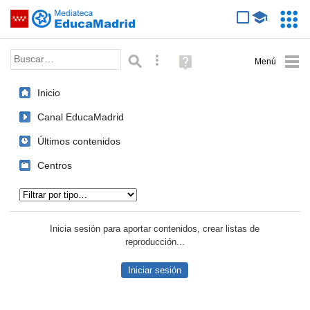
Mediateca de EducaMadrid
Saltar navegación
Servic
Educa
Palabra o frase:
Búsqueda avanzada
Ayuda
(en
ventana
Inicio
nueva)
Canal EducaMadrid
Últimos contenidos
Centros
Tipo de contenido:
Inicia sesión para aportar contenidos, crear listas de
reproducción...
Iniciar sesión