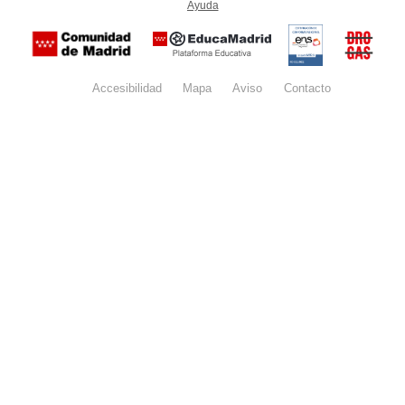
Ayuda
(en ventana nueva)
Certificación
Buzón
de
anónim
conformidad
del Pla
con el
Regiona
Esquema
contra l
Nacional de
Accesibilidad
Mapa
web
Aviso
legal
Contacto
Drogas 
Seguridad
la
(categoría
Comunid
MEDIA). El
de Madr
documento
se abrirá en
ventana
nueva.