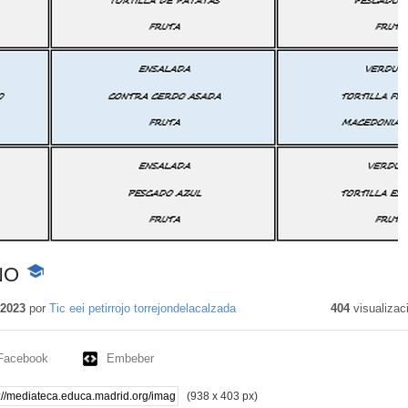
NO
-
Contenido
educativo
 2023
por
Tic eei petirrojo torrejondelacalzada
404
visualizac
Facebook
Embeber
(938 x 403 px)