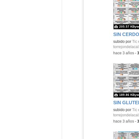
205.57 KByt
SIN CERD
Contenido educ
subido por
Tic 
torrejondelaca
-
hace 3 años
-
189.86 KByt
SIN GLUTE
Contenido educ
subido por
Tic 
torrejondelaca
-
hace 3 años
-