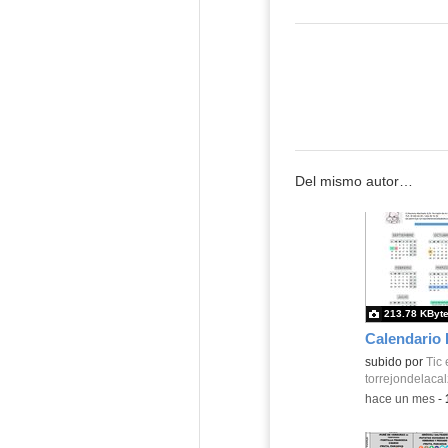
Del mismo autor…
213.78 KByt
Calendario 
subido por
Tic 
torrejondelaca
-
hace un mes
-