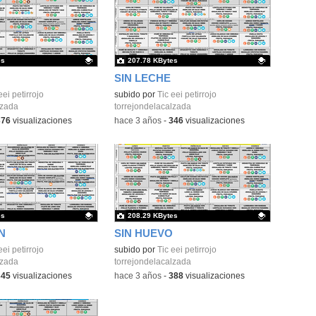
es
207.78 KBytes
O
SIN LECHE
ativo.
eei petirrojo
Contenido educativo.
subido por
Tic eei petirrojo
lzada
torrejondelacalzada
376
visualizaciones
-
hace 3 años
-
346
visualizaciones
es
208.29 KBytes
N
SIN HUEVO
ativo.
eei petirrojo
Contenido educativo.
subido por
Tic eei petirrojo
lzada
torrejondelacalzada
345
visualizaciones
-
hace 3 años
-
388
visualizaciones