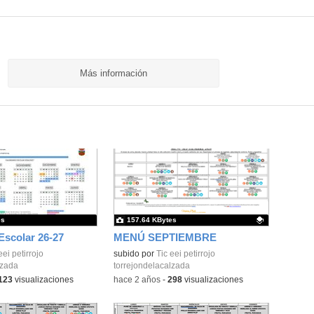
Más información
es
157.64 KBytes
Escolar 26-27
MENÚ SEPTIEMBRE
eei petirrojo
Contenido educativo.
subido por
Tic eei petirrojo
lzada
torrejondelacalzada
123
visualizaciones
-
hace 2 años
-
298
visualizaciones