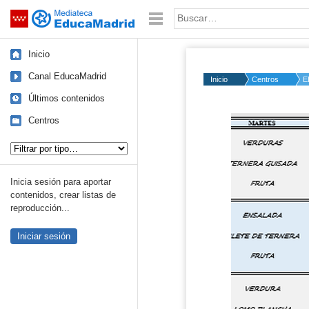
Mediateca de EducaMadrid
Saltar navegación
Palabra o frase:
Inicio
Canal EducaMadrid
Inicio
Centros
E
Últimos contenidos
Centros
Tipo de contenido:
Inicia sesión para aportar
contenidos, crear listas de
reproducción...
Iniciar sesión