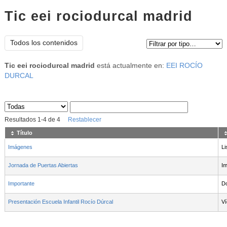
Tic eei rociodurcal madrid
Tipo de contenido:
Todos los contenidos
Tic eei rociodurcal madrid
está actualmente en:
EEI ROCÍO
DURCAL
Sus archivos
:
Resultados
1
-
4
de
4
Restablecer
Título
Imágenes
Li
Jornada de Puertas Abiertas
I
Importante
D
Presentación Escuela Infantil Rocío Dúrcal
V