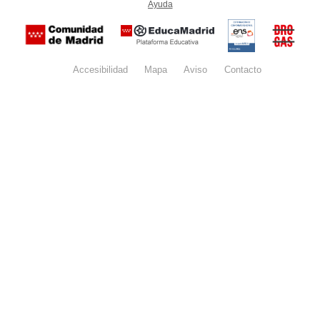
Ayuda
(en ventana nueva)
Certificación
Buzón
de
anónim
conformidad
del Pla
con el
Regiona
Esquema
contra l
Nacional de
Accesibilidad
Mapa
web
Aviso
legal
Contacto
Drogas 
Seguridad
la
(categoría
Comunid
MEDIA). El
de Madr
documento
se abrirá en
ventana
nueva.