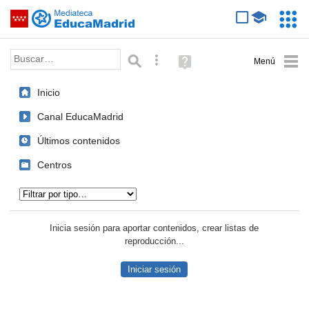
Mediateca de EducaMadrid
Saltar navegación
Servic
Educa
Palabra o frase:
Búsqueda avanzada
Ayuda
(en
ventana
Inicio
nueva)
Canal EducaMadrid
Últimos contenidos
Centros
Tipo de contenido:
Inicia sesión para aportar contenidos, crear listas de
reproducción...
Iniciar sesión