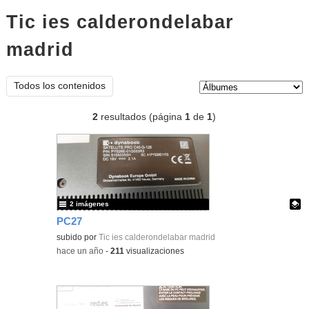
Tic ies calderondelabar
madrid
Álbumes
Tipo de contenido:
Todos los contenidos
2
resultados (página
1
de
1
)
2 imágenes
PC27
Contenido educativo.
subido por
Tic ies calderondelabar madrid
-
hace un año
-
211
visualizaciones