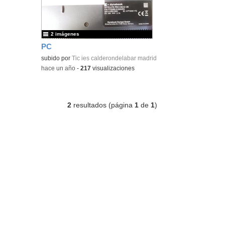
2 imágenes
PC
subido por
Tic ies calderondelabar madrid
-
hace un año
-
217
visualizaciones
2
resultados (página
1
de
1
)