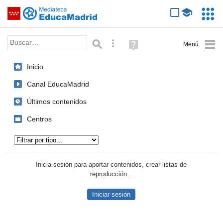
Mediateca de EducaMadrid
Saltar navegación
Servic
Educa
Palabra o frase:
Búsqueda avanzada
Ayuda
(en
ventana
Inicio
nueva)
Canal EducaMadrid
Últimos contenidos
Centros
Tipo de contenido:
Inicia sesión para aportar contenidos, crear listas de
reproducción...
Iniciar sesión