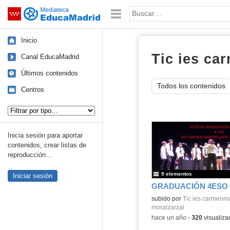
Mediateca de EducaMadrid
Saltar navegación
Palabra o frase:
Inicio
Tic ies ca
Canal EducaMadrid
Últimos contenidos
Todos los contenidos
Centros
Tipo de contenido:
Inicia sesión para aportar
contenidos, crear listas de
reproducción...
9 elementos
Iniciar sesión
GRADUACIÓN 4ESO 
subido por
Tic ies carmenma
moralzarzal
-
hace un año
-
320
visualiza