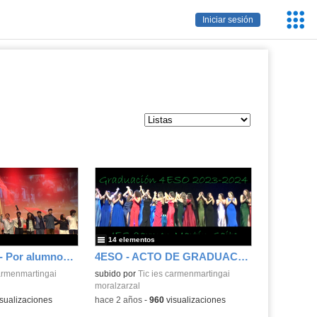
Servic
Iniciar sesión
Educa
14 elementos
Los Miserables - Por alumnos del IES Carmen Martín Gaite
4ESO - ACTO DE GRADUACIÓN 2023-2024
carmenmartingai
subido por
Tic ies carmenmartingai
moralzarzal
sualizaciones
-
hace 2 años
-
960
visualizaciones