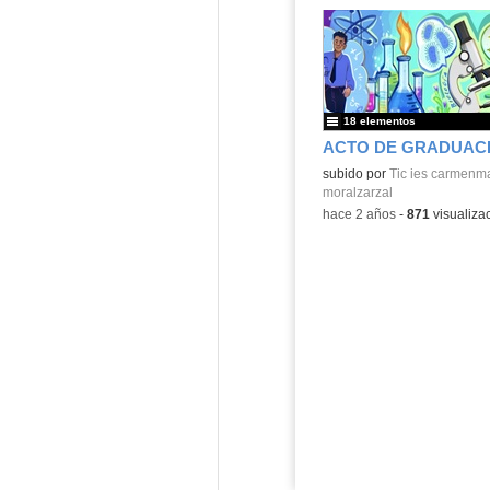
18 elementos
subido por
Tic ies carmenma
moralzarzal
-
hace 2 años
-
871
visualiza