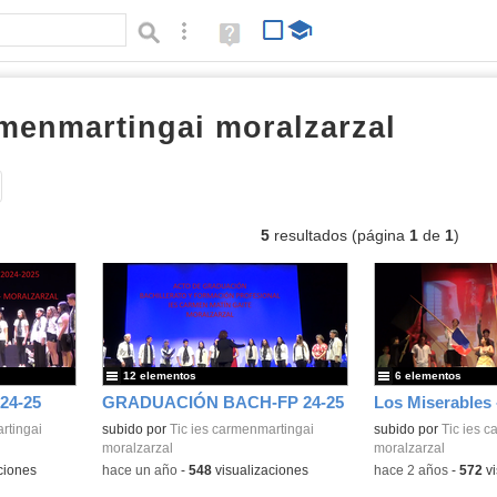
Búsqueda avanzada
Ayuda
(en
ventana
nueva)
rmenmartingai moralzarzal
listas
Tipo de contenido:
5
resultados (página
1
de
1
)
12 elementos
6 elementos
24-25
GRADUACIÓN BACH-FP 24-25
rtingai
subido por
Tic ies carmenmartingai
subido por
Tic ies 
moralzarzal
moralzarzal
ciones
-
hace un año
-
548
visualizaciones
-
hace 2 años
-
572
vi