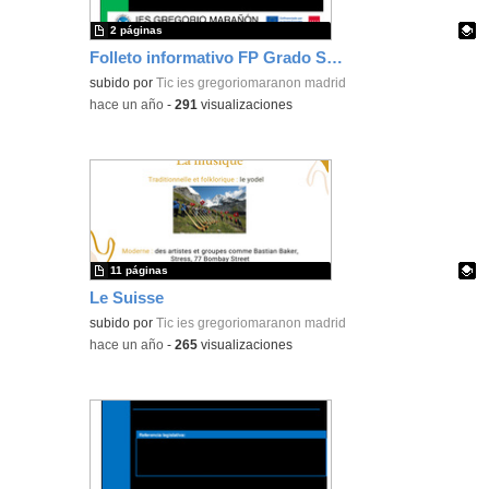
2 páginas
Folleto informativo FP Grado Superior Transporte y Logística - curso 25/26 IESGM
Contenido educativo.
subido por
Tic ies gregoriomaranon madrid
-
hace un año
-
291
visualizaciones
11 páginas
Le Suisse
Contenido educativo.
subido por
Tic ies gregoriomaranon madrid
-
hace un año
-
265
visualizaciones