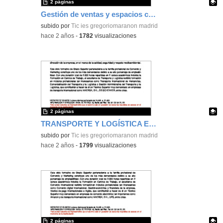
2 páginas
Gestión de ventas y espacios comerciales en el IESGM
Contenido educativo.
subido por
Tic ies gregoriomaranon madrid
-
hace 2 años
-
1782
visualizaciones
2 páginas
TRANSPORTE Y LOGÍSTICA EN EL IESGM
Contenido educativo.
subido por
Tic ies gregoriomaranon madrid
-
hace 2 años
-
1799
visualizaciones
2 páginas