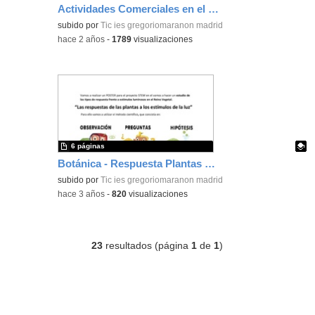
Actividades Comerciales en el IESGM
Contenido educativo.
subido por
Tic ies gregoriomaranon madrid
-
hace 2 años
-
1789
visualizaciones
6 páginas
Botánica - Respuesta Plantas Estímulos de la Luz
Contenido educativo.
subido por
Tic ies gregoriomaranon madrid
-
hace 3 años
-
820
visualizaciones
23
resultados (página
1
de
1
)