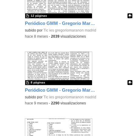
12 páginas
Periódico GMM - Gregorio Marañón Monthly - Noviembre
Contenido educativo.
subido por
Tic ies gregoriomaranon madrid
-
hace 8 meses
-
2039
visualizaciones
8 páginas
Periódico GMM - Gregorio Marañón Monthly - Octubre
Contenido educativo.
subido por
Tic ies gregoriomaranon madrid
-
hace 9 meses
-
2290
visualizaciones