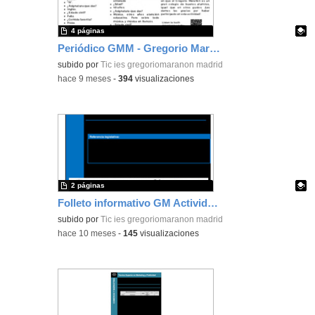
4 páginas
Periódico GMM - Gregorio Marañón Monthly - Septiembre
Contenido educativo.
subido por
Tic ies gregoriomaranon madrid
-
hace 9 meses
-
394
visualizaciones
2 páginas
Folleto informativo GM Actividades Comerciales -- IESGM
Contenido educativo.
subido por
Tic ies gregoriomaranon madrid
-
hace 10 meses
-
145
visualizaciones