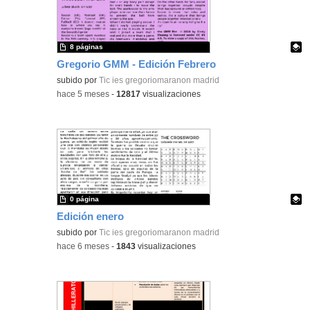
8 páginas
Gregorio GMM - Edición Febrero
Contenido educativo.
subido por
Tic ies gregoriomaranon madrid
-
hace 5 meses
-
12817
visualizaciones
0 página
Edición enero
Contenido educativo.
subido por
Tic ies gregoriomaranon madrid
-
hace 6 meses
-
1843
visualizaciones