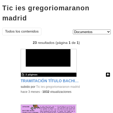
Tic ies gregoriomaranon
madrid
documentos
Tipo de contenido:
Todos los contenidos
23
resultados (página
1
de
1
)
2 páginas
TRAMITACIÓN TÍTULO BACHILLERATO y MATRÍCULA Prueba Acceso Universidad
Contenido educativo.
subido por
Tic ies gregoriomaranon madrid
-
hace 3 meses
-
1032
visualizaciones