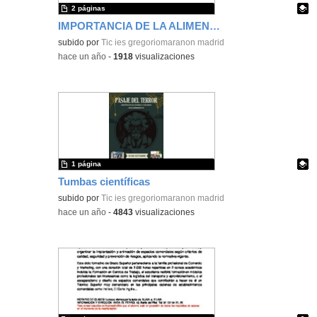
2 páginas
IMPORTANCIA DE LA ALIMENTACIÓN SALUDABLE E HIGIENE DEL SUEÑO
Contenido educativo.
subido por
Tic ies gregoriomaranon madrid
-
hace un año
-
1918
visualizaciones
1 página
Tumbas científicas
Contenido educativo.
subido por
Tic ies gregoriomaranon madrid
-
hace un año
-
4843
visualizaciones