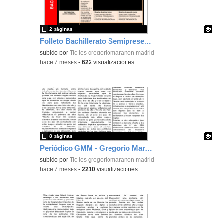
2 páginas
Folleto Bachillerato Semipresencial
Contenido educativo.
subido por
Tic ies gregoriomaranon madrid
-
hace 7 meses
-
622
visualizaciones
8 páginas
Periódico GMM - Gregorio Marañón Monthly - Diciembre
Contenido educativo.
subido por
Tic ies gregoriomaranon madrid
-
hace 7 meses
-
2210
visualizaciones