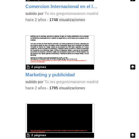
Comercion Internacional en el IESGM
Contenido educativo.
subido por
Tic ies gregoriomaranon madrid
-
hace 2 años
-
1748
visualizaciones
2 páginas
Marketing y publicidad
Contenido educativo.
subido por
Tic ies gregoriomaranon madrid
-
hace 2 años
-
1795
visualizaciones
2 páginas