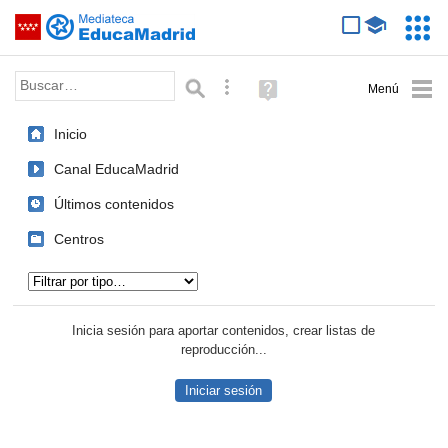
Mediateca de EducaMadrid
Saltar navegación
Servic
Educa
Palabra o frase:
Búsqueda avanzada
Ayuda
(en
ventana
Inicio
nueva)
Canal EducaMadrid
Últimos contenidos
Centros
Tipo de contenido:
Inicia sesión para aportar contenidos, crear listas de
reproducción...
Iniciar sesión