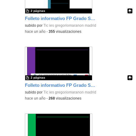
2 páginas
Folleto informativo FP Grado Superior Marketing y Publicidad - curso 25/26 IESGM
Contenido educativo.
subido por
Tic ies gregoriomaranon madrid
-
hace un año
-
355
visualizaciones
2 páginas
Folleto informativo FP Grado Superior Transporte y Logística - curso 25/26 IESGMFolleto informativo FP Grado Superior Comercio Internacional - curso 25/26 IESGM
Contenido educativo.
subido por
Tic ies gregoriomaranon madrid
-
hace un año
-
268
visualizaciones