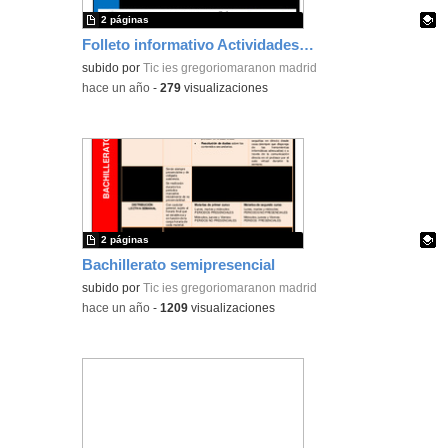
2 páginas
Folleto informativo Actividades Comerciales
Contenido educativo.
subido por
Tic ies gregoriomaranon madrid
-
hace un año
-
279
visualizaciones
2 páginas
Bachillerato semipresencial
Contenido educativo.
subido por
Tic ies gregoriomaranon madrid
-
hace un año
-
1209
visualizaciones