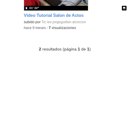
01′ 32″
Video Tutorial Salon de Actos
Contenido educativo.
subido por
Tic ies jorgeguillen alcorcon
-
hace 9 meses
-
7
visualizaciones
2
resultados (página
1
de
1
)