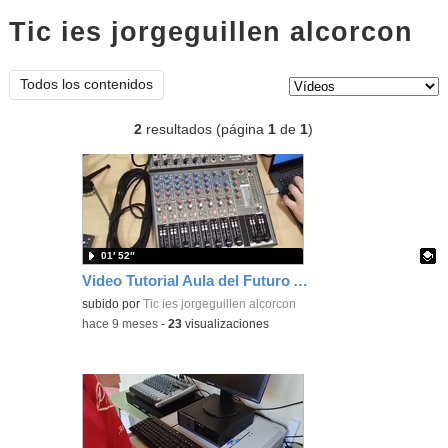
Tic ies jorgeguillen alcorcon
ví
Tipo de contenido:
Todos los contenidos
2
resultados (página
1
de
1
)
01′ 52″
Video Tutorial Aula del Futuro Audacity
Contenido educativo.
subido por
Tic ies jorgeguillen alcorcon
-
hace 9 meses
-
23
visualizaciones