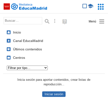
Mediateca de EducaMadrid
Saltar navegación
Servic
Educa
Palabra o frase:
Búsqueda avanzada
Ayuda
(en
ventana
Inicio
nueva)
Canal EducaMadrid
Últimos contenidos
Centros
Tipo de contenido:
Inicia sesión para aportar contenidos, crear listas de
reproducción...
Iniciar sesión