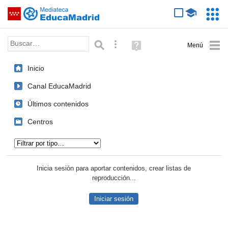
Mediateca de EducaMadrid
Saltar navegación
Servic
Educa
Palabra o frase:
Búsqueda avanzada
Ayuda
(en
ventana
Inicio
nueva)
Canal EducaMadrid
Últimos contenidos
Centros
Tipo de contenido:
Inicia sesión para aportar contenidos, crear listas de
reproducción...
Iniciar sesión