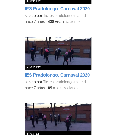
03′ 17″
IES Pradolongo. Carnaval 2020
subido por
Tic ies pradolongo madrid
-
hace 7 años
-
438
visualizaciones
03′ 17″
IES Pradolongo. Carnaval 2020
subido por
Tic ies pradolongo madrid
-
hace 7 años
-
89
visualizaciones
03′ 12″