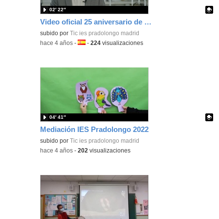
02′ 22″
Video oficial 25 aniversario de mediación
Contenido educativo.
subido por
Tic ies pradolongo madrid
-
hace 4 años
-
Idioma:
-
224
visualizaciones
04′ 41″
Mediación IES Pradolongo 2022
Contenido educativo.
subido por
Tic ies pradolongo madrid
-
hace 4 años
-
202
visualizaciones