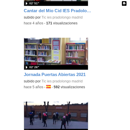
02′ 51″
Cantar del Mio Cid IES Pradolongo
Contenido educativo.
subido por
Tic ies pradolongo madrid
-
hace 4 años
-
171
visualizaciones
02′ 26″
Jornada Puertas Abiertas 2021
subido por
Tic ies pradolongo madrid
-
hace 5 años
-
Idioma:
-
592
visualizaciones