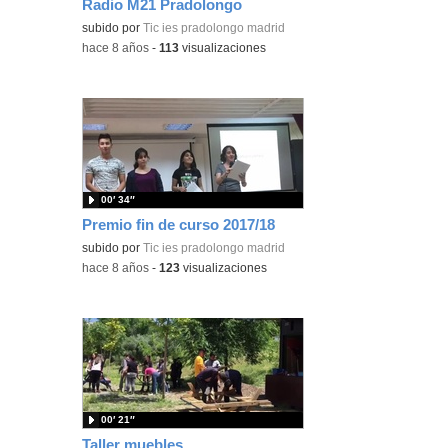
Radio M21 Pradolongo
subido por
Tic ies pradolongo madrid
-
hace 8 años
-
113
visualizaciones
00′ 34″
Premio fin de curso 2017/18
subido por
Tic ies pradolongo madrid
-
hace 8 años
-
123
visualizaciones
00′ 21″
Taller muebles