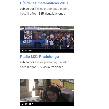
Día de las matemáticas 2019
subido por
Tic ies pradolongo madrid
-
hace 8 años
-
285
visualizaciones
01′ 19″
Radio M21 Pradolongo
subido por
Tic ies pradolongo madrid
-
hace 8 años
-
35
visualizaciones
01′ 19″