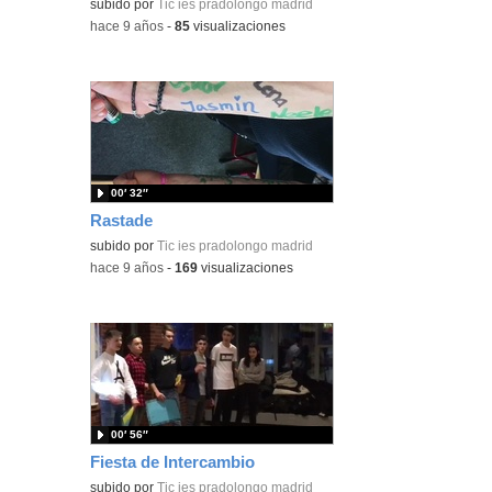
subido por
Tic ies pradolongo madrid
-
hace 9 años
-
85
visualizaciones
00′ 32″
Rastade
subido por
Tic ies pradolongo madrid
-
hace 9 años
-
169
visualizaciones
00′ 56″
Fiesta de Intercambio
subido por
Tic ies pradolongo madrid