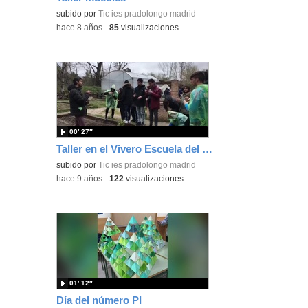
subido por
Tic ies pradolongo madrid
-
hace 8 años
-
85
visualizaciones
00′ 27″
Taller en el Vivero Escuela del Río Guadarrama
subido por
Tic ies pradolongo madrid
-
hace 9 años
-
122
visualizaciones
01′ 12″
Día del número PI