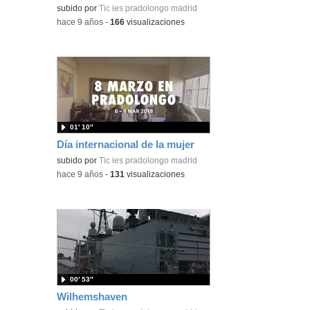
subido por
Tic ies pradolongo madrid
-
hace 9 años
-
166
visualizaciones
01′ 10″
Día internacional de la mujer
subido por
Tic ies pradolongo madrid
-
hace 9 años
-
131
visualizaciones
00′ 53″
Wilhemshaven