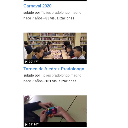
Carnaval 2020
subido por
Tic ies pradolongo madrid
-
hace 7 años
-
83
visualizaciones
00′ 47″
Torneo de Ajedrez Pradolongo 2019
subido por
Tic ies pradolongo madrid
-
hace 7 años
-
161
visualizaciones
01′ 30″