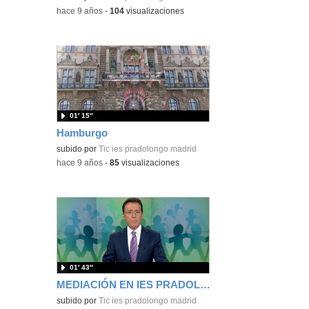
-
hace 9 años
-
104
visualizaciones
01′ 15″
Hamburgo
subido por
Tic ies pradolongo madrid
-
hace 9 años
-
85
visualizaciones
01′ 43″
MEDIACIÓN EN IES PRADOLONGO
subido por
Tic ies pradolongo madrid