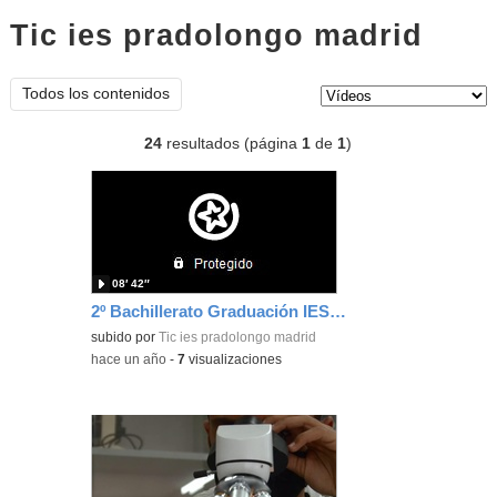
Tic ies pradolongo madrid
vídeo
Tipo de contenido:
Todos los contenidos
24
resultados (página
1
de
1
)
08′ 42″
2º Bachillerato Graduación IES Pradolongo
subido por
Tic ies pradolongo madrid
-
hace un año
-
7
visualizaciones