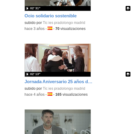
02′ 31″
Ocio solidario sostenible
Contenido educativo.
subido por
Tic ies pradolongo madrid
-
hace 3 años
-
Idioma:
-
70
visualizaciones
02′ 13″
Jornada Aniversario 25 años de Mediación
- Conteni
Contenido educativo.
subido por
Tic ies pradolongo madrid
-
hace 4 años
-
Idioma:
-
165
visualizaciones