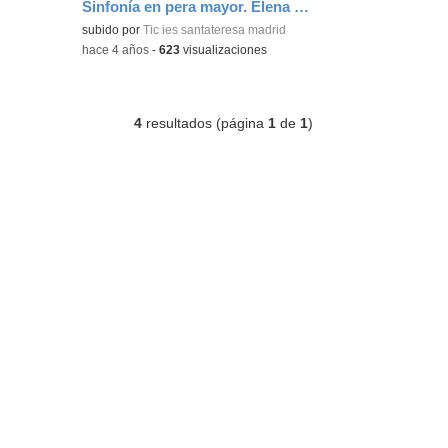
Sinfonía en pera mayor. Elena Navarro
Contenido educativo.
subido por
Tic ies santateresa madrid
-
hace 4 años
-
623
visualizaciones
4
resultados (página
1
de
1
)