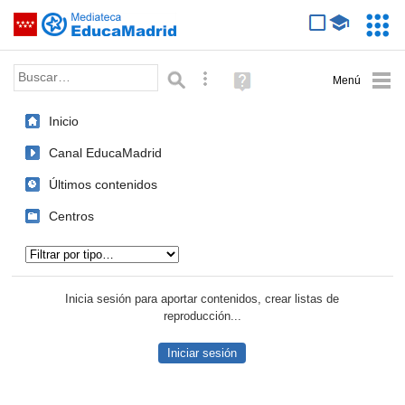
Mediateca de EducaMadrid
Saltar navegación
Servic
Educa
Palabra o frase:
Búsqueda avanzada
Ayuda
(en
ventana
Inicio
nueva)
Canal EducaMadrid
Últimos contenidos
Centros
Tipo de contenido:
Inicia sesión para aportar contenidos, crear listas de
reproducción...
Iniciar sesión