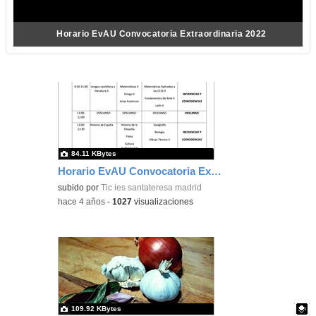
Horario EvAU Convocatoria Extraordinaria 2022
84.11 KBytes
Horario EvAU Convocatoria Extraordinaria 2022
subido por
Tic ies santateresa madrid
-
hace 4 años
-
1027
visualizaciones
109.92 KBytes