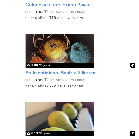
Colores y olores.Bruno Payán
Contenido educativo.
subido por
Tic ies santateresa madrid
-
hace 4 años
-
778
visualizaciones
1.33 MBytes
En lo cotidiano. Beatriz Villarreal
Contenido educativo.
subido por
Tic ies santateresa madrid
-
hace 4 años
-
792
visualizaciones
8.19 MBytes