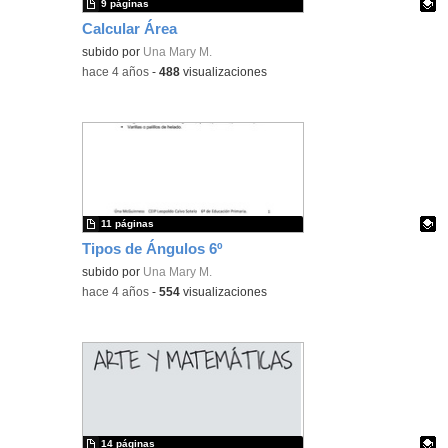
9 páginas
Calcular Área
Contenido educativo.
subido por
Una Mary M.
-
hace 4 años
-
488
visualizaciones
11 páginas
Tipos de Ángulos 6º
Contenido educativo.
subido por
Una Mary M.
-
hace 4 años
-
554
visualizaciones
14 páginas