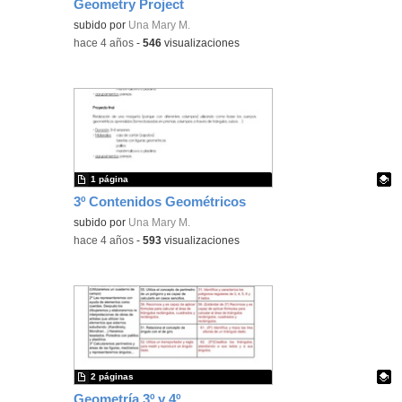
Geometry Project
Contenido educativo.
subido por
Una Mary M.
-
hace 4 años
-
546
visualizaciones
1 página
3º Contenidos Geométricos
Contenido educativo.
subido por
Una Mary M.
-
hace 4 años
-
593
visualizaciones
2 páginas
Geometría 3º y 4º