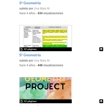
5º Geometría
Contenido educativo.
subido por
Una Mary M.
-
hace 4 años
-
434
visualizaciones
10 páginas
5º Geometría
Contenido educativo.
subido por
Una Mary M.
-
hace 4 años
-
448
visualizaciones
12 páginas