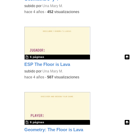
Contenido educativo.
subido por
Una Mary M.
-
hace 4 años
-
452
visualizaciones
6 páginas
ESP The Floor is Lava
Contenido educativo.
subido por
Una Mary M.
-
hace 4 años
-
507
visualizaciones
6 páginas
Geometry: The Floor is Lava