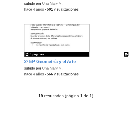
Contenido educativo.
subido por
Una Mary M.
-
hace 4 años
-
501
visualizaciones
6 páginas
2º EP Geometría y el Arte
Contenido educativo.
subido por
Una Mary M.
-
hace 4 años
-
566
visualizaciones
19
resultados (página
1
de
1
)