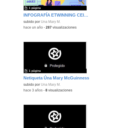
1 página
INFOGRAFÍA ETWINNING CEIP ANTONIO FONTÁN
subido por
Una Mary M.
-
hace un año
-
287
visualizaciones
1 página
Netiqueta Úna Mary McGuinness
subido por
Una Mary M.
-
hace 3 años
-
8
visualizaciones