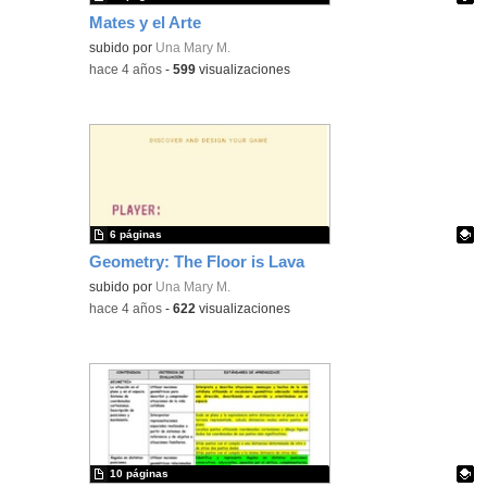
Mates y el Arte
Contenido educativo.
subido por
Una Mary M.
-
hace 4 años
-
599
visualizaciones
6 páginas
Geometry: The Floor is Lava
Contenido educativo.
subido por
Una Mary M.
-
hace 4 años
-
622
visualizaciones
10 páginas