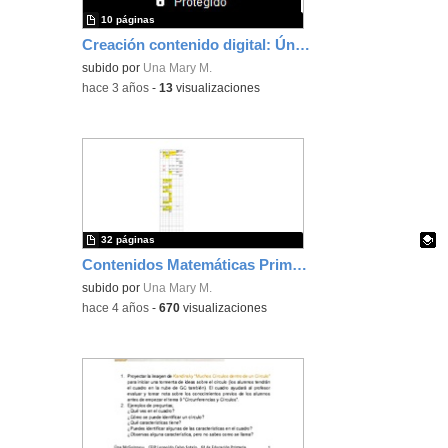
10 páginas
Creación contenido digital: Úna Mary McGuinness
subido por
Una Mary M.
-
hace 3 años
-
13
visualizaciones
32 páginas
Contenidos Matemáticas Primaria
Contenido educativo.
subido por
Una Mary M.
-
hace 4 años
-
670
visualizaciones