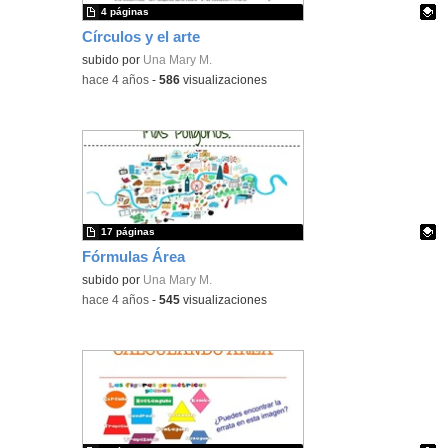
4 páginas
Círculos y el arte
Contenido educativo.
subido por
Una Mary M.
-
hace 4 años
-
586
visualizaciones
17 páginas
Fórmulas Área
Contenido educativo.
subido por
Una Mary M.
-
hace 4 años
-
545
visualizaciones