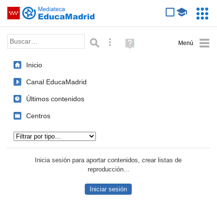
Mediateca de EducaMadrid
Saltar navegación
Servic
Educa
Palabra o frase:
Búsqueda avanzada
Ayuda
(en
ventana
Inicio
nueva)
Canal EducaMadrid
Últimos contenidos
Centros
Tipo de contenido:
Inicia sesión para aportar contenidos, crear listas de
reproducción...
Iniciar sesión