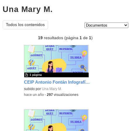
Una Mary M.
documentos
Tipo de contenido:
Todos los contenidos
19
resultados (página
1
de
1
)
1 página
CEIP Antonio Fontán Infografía ETwinning
subido por
Una Mary M.
-
hace un año
-
297
visualizaciones