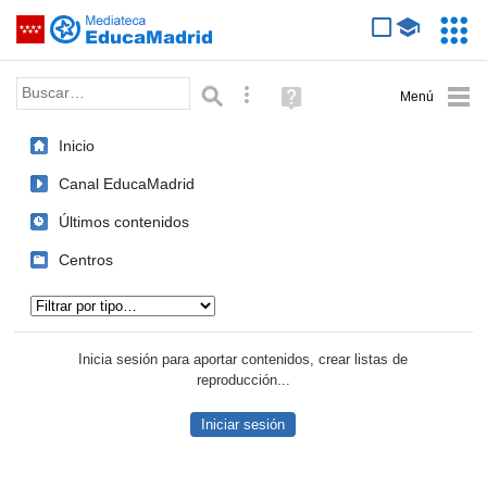
Mediateca de EducaMadrid
Saltar navegación
Servic
Educa
Palabra o frase:
Búsqueda avanzada
Ayuda
(en
ventana
Inicio
nueva)
Canal EducaMadrid
Últimos contenidos
Centros
Tipo de contenido:
Inicia sesión para aportar contenidos, crear listas de
reproducción...
Iniciar sesión