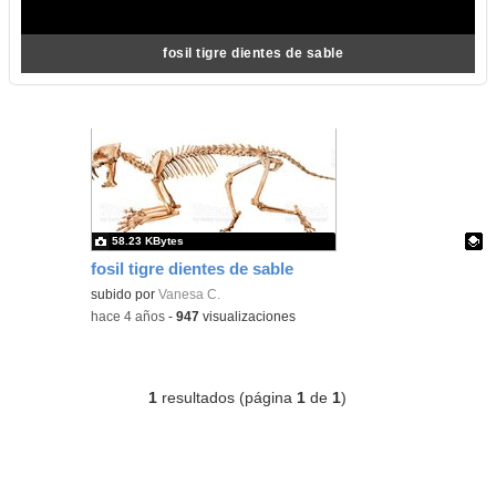
fosil tigre dientes de sable
58.23 KBytes
fosil tigre dientes de sable
Contenido educativo.
subido por
Vanesa C.
-
hace 4 años
-
947
visualizaciones
1
resultados (página
1
de
1
)