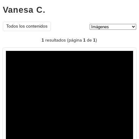
Vanesa C.
imágenes
Tipo de contenido:
Todos los contenidos
1
resultados (página
1
de
1
)