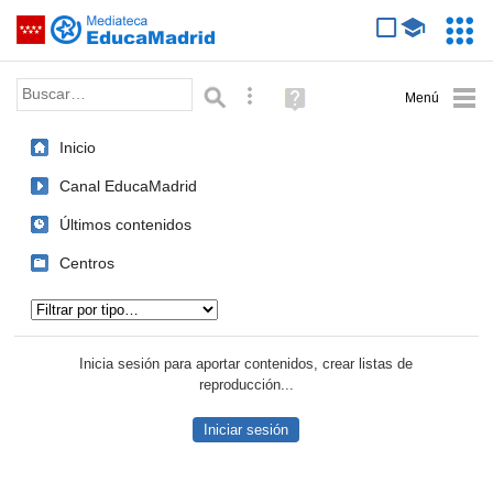
Mediateca de EducaMadrid
Saltar navegación
Servic
Educa
Palabra o frase:
Búsqueda avanzada
Ayuda
(en
ventana
Inicio
nueva)
Canal EducaMadrid
Últimos contenidos
Centros
Tipo de contenido:
Inicia sesión para aportar contenidos, crear listas de
reproducción...
Iniciar sesión