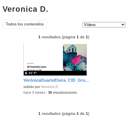
Veronica D.
vídeos
Tipo de contenido:
Todos los contenidos
1
resultados (página
1
de
1
)
01′ 0″
VerónicaDuarteElvira_CID_Grupo07_Defensa final del portafolio
subido por
Veronica D.
-
hace 3 meses
-
36
visualizaciones
1
resultados (página
1
de
1
)