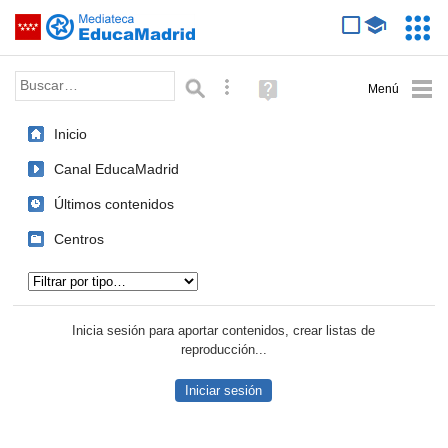
Mediateca de EducaMadrid
Saltar navegación
Servic
Educa
Palabra o frase:
Búsqueda avanzada
Ayuda
(en
ventana
Inicio
nueva)
Canal EducaMadrid
Últimos contenidos
Centros
Tipo de contenido:
Inicia sesión para aportar contenidos, crear listas de
reproducción...
Iniciar sesión