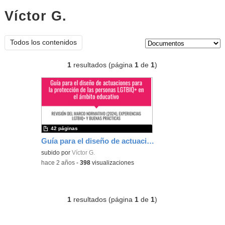
Víctor G.
documentos
Tipo de contenido:
Todos los contenidos
1
resultados (página
1
de
1
)
42 páginas
Guía para el diseño de actuaciones para la protección de las personas LGTBIQ+ en al ámbito educativo
subido por
Víctor G.
-
hace 2 años
-
398
visualizaciones
1
resultados (página
1
de
1
)