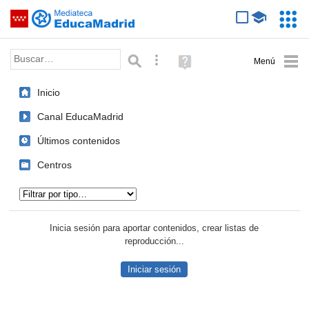
Mediateca de EducaMadrid
Saltar navegación
Servic
Educa
Palabra o frase:
Búsqueda avanzada
Ayuda
(en
ventana
Inicio
nueva)
Canal EducaMadrid
Últimos contenidos
Centros
Tipo de contenido:
Inicia sesión para aportar contenidos, crear listas de
reproducción...
Iniciar sesión