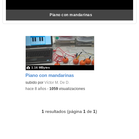
Piano con mandarinas
1.16 MBytes
Piano con mandarinas
subido por
Víctor M. De D.
-
hace 8 años
-
1059
visualizaciones
1
resultados (página
1
de
1
)