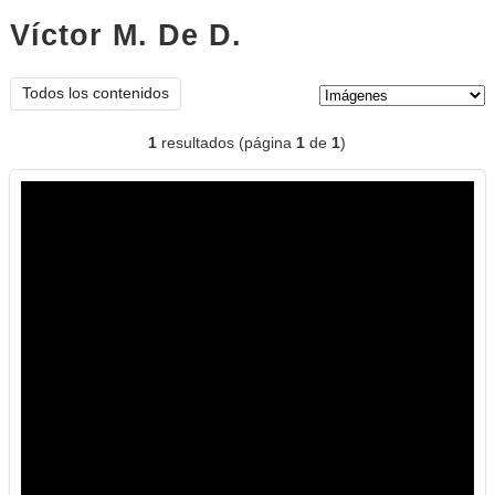
Víctor M. De D.
imágenes
Tipo de contenido:
Todos los contenidos
1
resultados (página
1
de
1
)