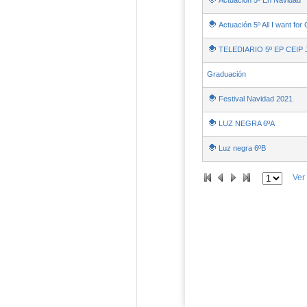
Actuación 5º En Navidad
Actuación 5º All I want for
TELEDIARIO 5º EP CEI
Graduación
Festival Navidad 2021
LUZ NEGRA 6ºA
Luz negra 6ºB
Ver