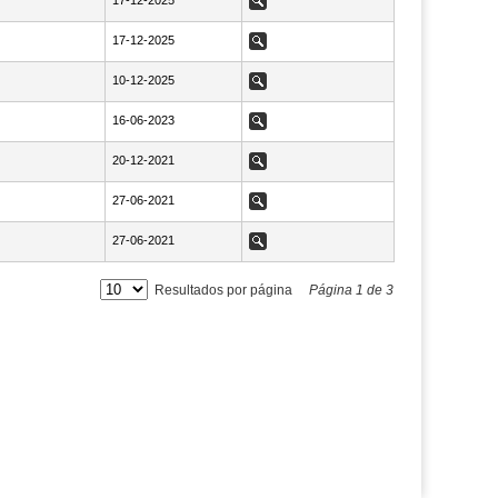
NaN17-12-2025
17-12-2025
Ver
NaN17-12-2025
17-12-2025
Ver
NaN10-12-2025
10-12-2025
Ver
NaN16-06-2023
16-06-2023
Ver
NaN20-12-2021
20-12-2021
Ver
NaN27-06-2021
27-06-2021
Ver
NaN27-06-2021
27-06-2021
Ver
Resultados por página
Página
1
de
3