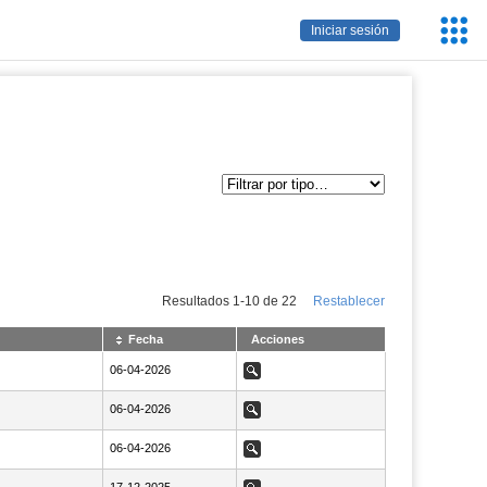
Servic
Iniciar sesión
Educa
Resultados
1
-
10
de
22
Restablecer
Fecha
Acciones
NaN06-04-2026
06-04-2026
Ver
NaN06-04-2026
06-04-2026
Ver
NaN06-04-2026
06-04-2026
Ver