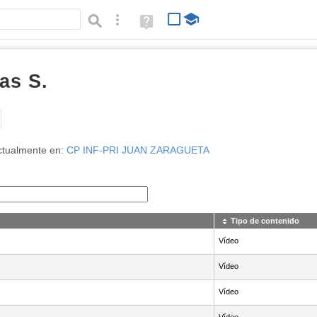
Búsqueda avanzada
Ayuda
(en
ventana
nueva)
as S.
Tipo de contenido:
ctualmente en:
CP INF-PRI JUAN ZARAGUETA
Tipo de contenido
Vídeo
Vídeo
Vídeo