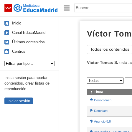
Mediateca de EducaMadrid
Saltar navegación
Palabra o frase:
Inicio
Víctor Tom
Canal EducaMadrid
Últimos contenidos
Todos los contenidos
Centros
Tipo de contenido:
Víctor Tomas S.
está a
Inicia sesión para aportar
Sus archivos
:
contenidos, crear listas de
reproducción...
Título
Desoroflash
Iniciar sesión
Demolate
Anuncio 8,8