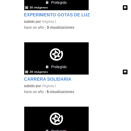
30 imágenes
EXPERIMENTO GOTAS DE LUZ
Contenido educativo.
subido por
Virginia I.
-
hace un año
-
3
visualizaciones
28 imágenes
CARRERA SOLIDARIA
Contenido educativo.
subido por
Virginia I.
-
hace un año
-
5
visualizaciones