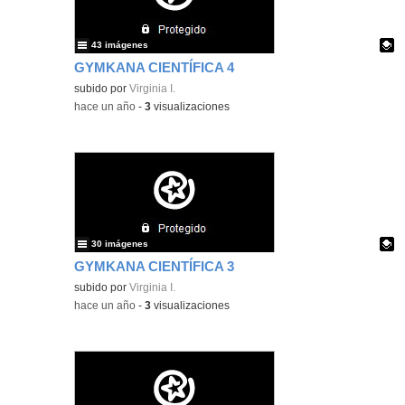
43 imágenes
GYMKANA CIENTÍFICA 4
Contenido educativo.
subido por
Virginia I.
-
hace un año
-
3
visualizaciones
30 imágenes
GYMKANA CIENTÍFICA 3
Contenido educativo.
subido por
Virginia I.
-
hace un año
-
3
visualizaciones