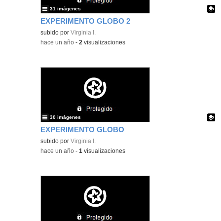
31 imágenes
EXPERIMENTO GLOBO 2
Contenido educativo.
subido por
Virginia I.
-
hace un año
-
2
visualizaciones
30 imágenes
EXPERIMENTO GLOBO
Contenido educativo.
subido por
Virginia I.
-
hace un año
-
1
visualizaciones