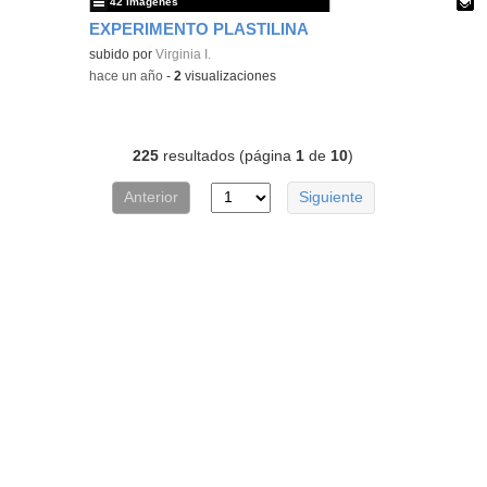
42 imágenes
EXPERIMENTO PLASTILINA
Contenido educativo.
subido por
Virginia I.
-
hace un año
-
2
visualizaciones
225
resultados (página
1
de
10
)
Anterior
Siguiente