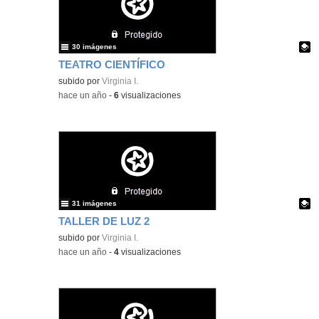
30 imágenes
TEATRO CIENTÍFICO
Contenido educativo.
subido por
Virginia I.
-
hace un año
-
6
visualizaciones
31 imágenes
TALLER DE LUZ 2
Contenido educativo.
subido por
Virginia I.
-
hace un año
-
4
visualizaciones