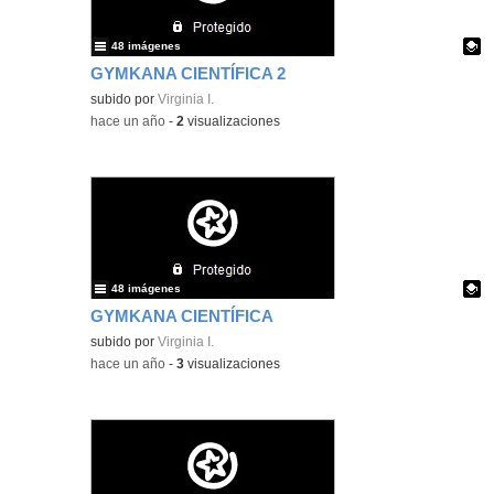
48 imágenes
GYMKANA CIENTÍFICA 2
Contenido educativo.
subido por
Virginia I.
-
hace un año
-
2
visualizaciones
48 imágenes
GYMKANA CIENTÍFICA
Contenido educativo.
subido por
Virginia I.
-
hace un año
-
3
visualizaciones