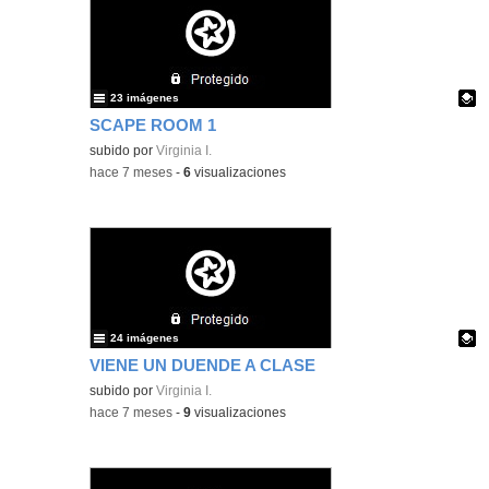
23 imágenes
SCAPE ROOM 1
Contenido educativo.
subido por
Virginia I.
-
hace 7 meses
-
6
visualizaciones
24 imágenes
VIENE UN DUENDE A CLASE
Contenido educativo.
subido por
Virginia I.
-
hace 7 meses
-
9
visualizaciones