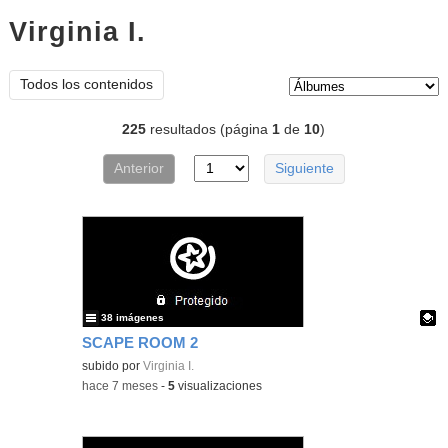
Virginia I.
Álbumes
Tipo de contenido:
Todos los contenidos
225
resultados (página
1
de
10
)
Anterior
Siguiente
38 imágenes
SCAPE ROOM 2
Contenido educativo.
subido por
Virginia I.
-
hace 7 meses
-
5
visualizaciones