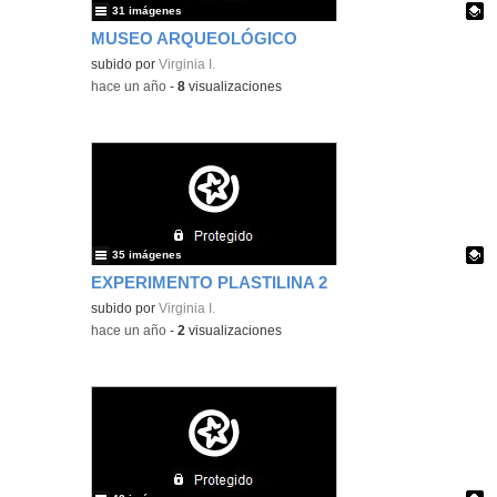
31 imágenes
MUSEO ARQUEOLÓGICO
Contenido educativo.
subido por
Virginia I.
-
hace un año
-
8
visualizaciones
35 imágenes
EXPERIMENTO PLASTILINA 2
Contenido educativo.
subido por
Virginia I.
-
hace un año
-
2
visualizaciones