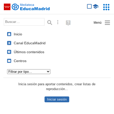
Mediateca de EducaMadrid
Saltar navegación
Servic
Educa
Palabra o frase:
Búsqueda avanzada
Ayuda
(en
ventana
Inicio
nueva)
Canal EducaMadrid
Últimos contenidos
Centros
Tipo de contenido:
Inicia sesión para aportar contenidos, crear listas de
reproducción...
Iniciar sesión