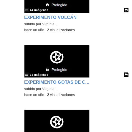
44 imágenes
EXPERIMENTO VOLCÁN
Contenido educativo.
subido por
Virginia I.
-
hace un año
-
2
visualizaciones
33 imágenes
EXPERIMENTO GOTAS DE COLOR 2
Contenido educativo.
subido por
Virginia I.
-
hace un año
-
2
visualizaciones