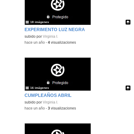
18 imágenes
EXPERIMENTO LUZ NEGRA
Contenido educativo.
subido por
Virginia I.
-
hace un año
-
4
visualizaciones
16 imágenes
CUMPLEAÑOS ABRIL
Contenido educativo.
subido por
Virginia I.
-
hace un año
-
3
visualizaciones