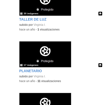
30 imágenes
TALLER DE LUZ
Contenido educativo.
subido por
Virginia I.
-
hace un año
-
1
visualizaciones
17 imágenes
PLANETARIO
Contenido educativo.
subido por
Virginia I.
-
hace un año
-
11
visualizaciones