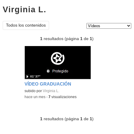
Virginia L.
vídeos
Tipo de contenido:
Todos los contenidos
1
resultados (página
1
de
1
)
01′ 37″
VÍDEO GRADUACIÓN
subido por
Virginia L.
-
hace un mes
-
7
visualizaciones
1
resultados (página
1
de
1
)