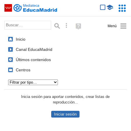
Mediateca de EducaMadrid
Saltar navegación
Servic
Educa
Palabra o frase:
Búsqueda avanzada
Ayuda
(en
ventana
Inicio
nueva)
Canal EducaMadrid
Últimos contenidos
Centros
Tipo de contenido:
Inicia sesión para aportar contenidos, crear listas de
reproducción...
Iniciar sesión