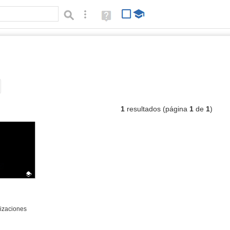
Búsqueda avanzada
Ayuda
(en
ventana
nueva)
vídeos
Tipo de contenido:
1
resultados (página
1
de
1
)
izaciones