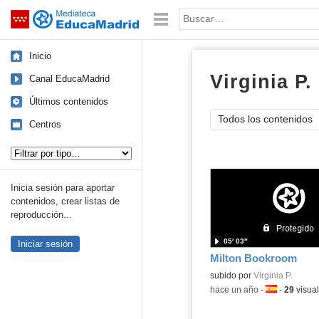
Mediateca de EducaMadrid
Saltar navegación
Palabra o frase:
Inicio
Virginia P.
Canal EducaMadrid
Últimos contenidos
Todos los contenidos
Centros
Tipo de contenido:
Inicia sesión para aportar
contenidos, crear listas de
reproducción...
05′ 03″
Iniciar sesión
Milton Bookroom
Contenido educativo.
subido por
Virginia P.
-
hace un año
-
Idioma:
-
29
visual