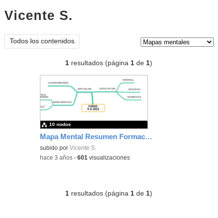
Vicente S.
mapas mentales
Tipo de contenido:
Todos los contenidos
1
resultados (página
1
de
1
)
10 nodos
Mapa Mental Resumen Formación
subido por
Vicente S.
-
hace 3 años
-
601
visualizaciones
1
resultados (página
1
de
1
)