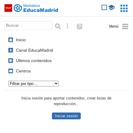
Mediateca de EducaMadrid
Saltar navegación
Servic
Educa
Palabra o frase:
Búsqueda avanzada
Ayuda
(en
ventana
Inicio
nueva)
Canal EducaMadrid
Últimos contenidos
Centros
Tipo de contenido:
Inicia sesión para aportar contenidos, crear listas de
reproducción...
Iniciar sesión