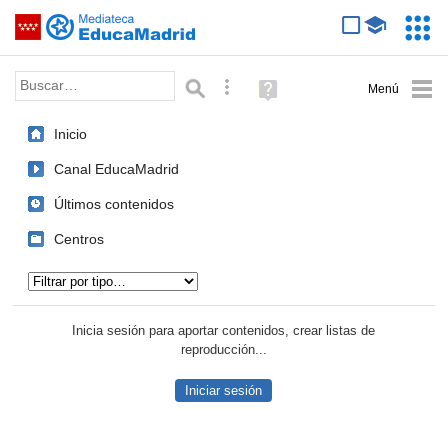
Mediateca de EducaMadrid
Saltar navegación
Servic
Educa
Palabra o frase:
Búsqueda avanzada
Ayuda
(en
ventana
Inicio
nueva)
Canal EducaMadrid
Últimos contenidos
Centros
Tipo de contenido:
Inicia sesión para aportar contenidos, crear listas de
reproducción...
Iniciar sesión