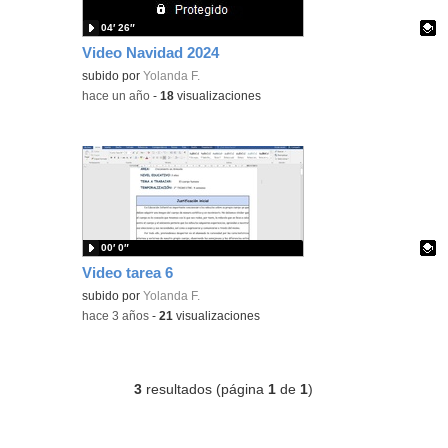
04′ 26″
Video Navidad 2024
Contenido educativo.
subido por
Yolanda F.
-
hace un año
-
18
visualizaciones
00′ 0″
Video tarea 6
Contenido educativo.
subido por
Yolanda F.
-
hace 3 años
-
21
visualizaciones
3
resultados (página
1
de
1
)