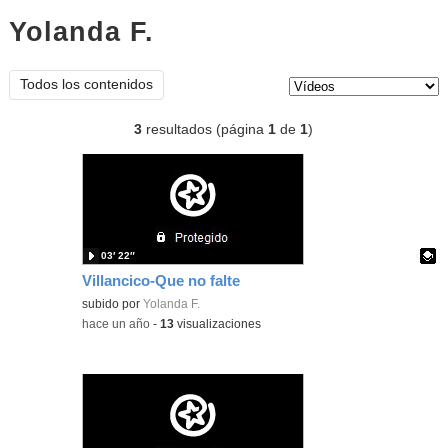
Yolanda F.
vídeos
Tipo de contenido:
Todos los contenidos
3
resultados (página
1
de
1
)
03′ 22″
Villancico-Que no falte
Contenido educativo.
subido por
Yolanda F.
-
hace un año
-
13
visualizaciones