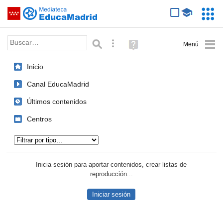
Mediateca de EducaMadrid
Saltar navegación
Servic
Educa
Palabra o frase:
Búsqueda avanzada
Ayuda
(en
ventana
Inicio
nueva)
Canal EducaMadrid
Últimos contenidos
Centros
Tipo de contenido:
Inicia sesión para aportar contenidos, crear listas de
reproducción...
Iniciar sesión