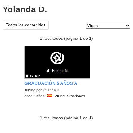
Yolanda D.
vídeos
Tipo de contenido:
Todos los contenidos
1
resultados (página
1
de
1
)
07′ 58″
GRADUACIÓN 5 AÑOS A
subido por
Yolanda D.
-
hace 2 años
-
Idioma:
-
20
visualizaciones
1
resultados (página
1
de
1
)