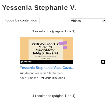
Yessenia Stephanie V.
vídeos
Tipo de contenido:
Todos los contenidos
1
resultados (página
1
de
1
)
01′ 06″
Yessenia Stephanie Vaca Cazar_Defensa Porfolio_CID_Grupo 01
Contenido educativo.
subido por
Yessenia Stephanie V.
-
hace 3 meses
-
29
visualizaciones
1
resultados (página
1
de
1
)