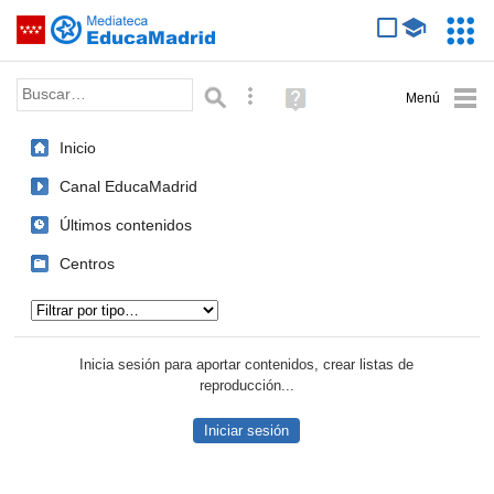
Mediateca de EducaMadrid
Saltar navegación
Servic
Educa
Palabra o frase:
Búsqueda avanzada
Ayuda
(en
ventana
Inicio
nueva)
Canal EducaMadrid
Últimos contenidos
Centros
Tipo de contenido:
Inicia sesión para aportar contenidos, crear listas de
reproducción...
Iniciar sesión