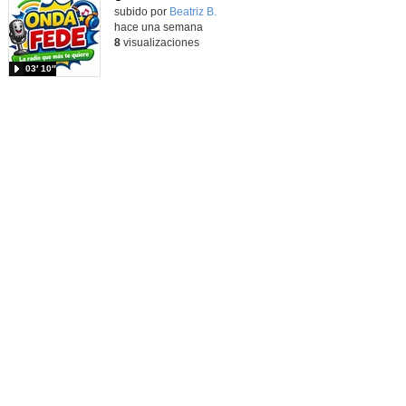
Contenido educativo.
subido por
Beatriz B.
-
hace una semana
8
visualizaciones
03′ 10″