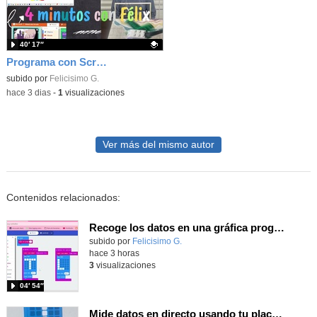
40′ 17″
Programa con Scratch juegos con los partidos del mundial 2026 ganados por España
Contenido educativo.
subido por
Felicisimo G.
-
hace 3 dias
-
1
visualizaciones
Ver más del mismo autor
Contenidos relacionados:
Recoge los datos en una gráfica programando tu placa microbit con MakeCode y conoce la Tª y nivel de luz en este eclipse
Contenido educativo.
subido por
Felicisimo G.
-
hace 3 horas
3
visualizaciones
04′ 54″
Mide datos en directo usando tu placa microbit y programando con MakeCode dos placas conectadas por radio