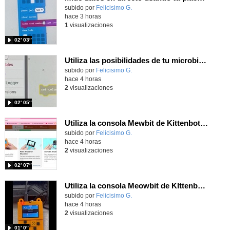
Contenido educativo.
subido por
Felicisimo G.
-
hace 3 horas
1
visualizaciones
02′ 03″
Utiliza las posibilidades de tu microbit programando com MakeCode para medir temperatura y nivel de luz con Datalogger
Contenido educativo.
subido por
Felicisimo G.
-
hace 4 horas
2
visualizaciones
02′ 05″
Utiliza la consola Mewbit de Kittenbot para llevar tus juegos arcade de MakeCode a tu mano
Contenido educativo.
subido por
Felicisimo G.
-
hace 4 horas
2
visualizaciones
02′ 07″
Utiliza la consola Meowbit de KIttenbot para jugar con tus programas MakeCode Arcade
Contenido educativo.
subido por
Felicisimo G.
-
hace 4 horas
2
visualizaciones
01′ 0″