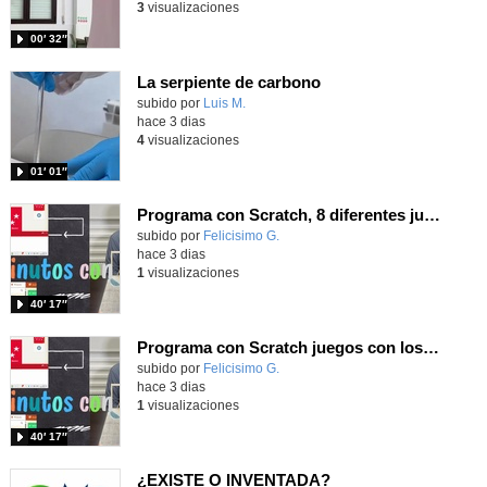
3
visualizaciones
00′ 32″
La serpiente de carbono
Contenido educativo.
subido por
Luis M.
-
hace 3 dias
4
visualizaciones
01′ 01″
Programa con Scratch, 8 diferentes juegos para vivir la emoción de los partidos de España en el mundial 2026
Contenido educativo.
subido por
Felicisimo G.
-
hace 3 dias
1
visualizaciones
40′ 17″
Programa con Scratch juegos con los partidos del mundial 2026 ganados por España
Contenido educativo.
subido por
Felicisimo G.
-
hace 3 dias
1
visualizaciones
40′ 17″
¿EXISTE O INVENTADA?