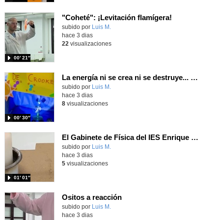
"Coheté": ¡Levitación flamígera!
Contenido educativo.
subido por
Luis M.
-
hace 3 dias
22
visualizaciones
00′ 21″
La energía ni se crea ni se destruye... ¡se experimenta! El Tierno en la Feria Madrid es Ciencia 2026
Contenido educativo.
subido por
Luis M.
-
hace 3 dias
8
visualizaciones
00′ 30″
El Gabinete de Física del IES Enrique Tierno Galván de Parla (Curso 25-26)
Contenido educativo.
subido por
Luis M.
-
hace 3 dias
5
visualizaciones
01′ 01″
Ositos a reacción
Contenido educativo.
subido por
Luis M.
-
hace 3 dias