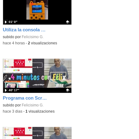
01′ 0″
Utiliza la consola Meowbit de KIttenbot para jugar con tus programas MakeCode Arcade
Contenido educativo.
subido por
Felicisimo G.
-
hace 4 horas
-
2
visualizaciones
40′ 17″
Programa con Scratch, 8 diferentes juegos para vivir la emoción de los partidos de España en el mundial 2026
Contenido educativo.
subido por
Felicisimo G.
-
hace 3 dias
-
1
visualizaciones