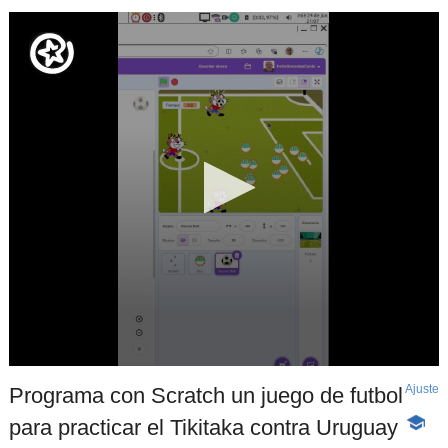
Ajuste
d
Programa con Scratch un juego de futbol
p
para practicar el Tikitaka contra Uruguay
-
Conten