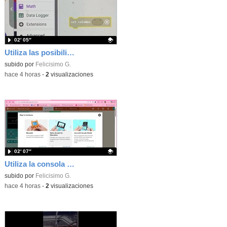
02′ 05″
Utiliza las posibilidades de tu microbit programando com MakeCode para medir temperatura y nivel de luz con Datalogger
Contenido educativo.
subido por
Felicisimo G.
-
hace 4 horas
-
2
visualizaciones
02′ 07″
Utiliza la consola Mewbit de Kittenbot para llevar tus juegos arcade de MakeCode a tu mano
Contenido educativo.
subido por
Felicisimo G.
-
hace 4 horas
-
2
visualizaciones