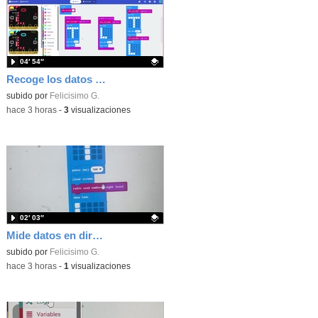
04′ 54″
Recoge los datos en una gráfica programando tu placa microbit con MakeCode y conoce la Tª y nivel de luz en este eclipse
Contenido educativo.
subido por
Felicisimo G.
-
hace 3 horas
-
3
visualizaciones
02′ 03″
Mide datos en directo usando tu placa microbit y programando con MakeCode dos placas conectadas por radio
Contenido educativo.
subido por
Felicisimo G.
-
hace 3 horas
-
1
visualizaciones