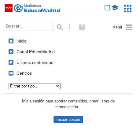
Mediateca de EducaMadrid
Saltar navegación
Servic
Educa
Palabra o frase:
Búsqueda avanzada
Ayuda
(en
ventana
Inicio
nueva)
Canal EducaMadrid
Últimos contenidos
Centros
Tipo de contenido:
Inicia sesión para aportar contenidos, crear listas de
reproducción...
Iniciar sesión