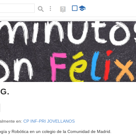
Búsqueda avanzada
Ayuda
(en
ventana
nueva)
 G.
Tipo de contenido:
almente en:
CP INF-PRI JOVELLANOS
gía y Robótica en un colegio de la Comunidad de Madrid.