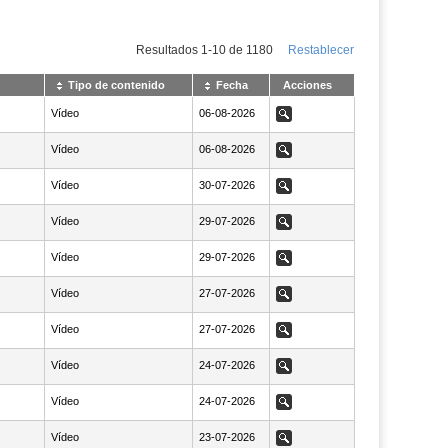
Resultados
1
-
10
de
1180
Restablecer
Tipo de contenido
Fecha
Acciones
Vídeo
NaN06-08-2026
06-08-2026
Ver
Vídeo
NaN06-08-2026
06-08-2026
Ver
Vídeo
NaN30-07-2026
30-07-2026
Ver
Vídeo
NaN29-07-2026
29-07-2026
Ver
Vídeo
NaN29-07-2026
29-07-2026
Ver
Vídeo
NaN27-07-2026
27-07-2026
Ver
Vídeo
NaN27-07-2026
27-07-2026
Ver
Vídeo
NaN24-07-2026
24-07-2026
Ver
Vídeo
NaN24-07-2026
24-07-2026
Ver
Vídeo
NaN23-07-2026
23-07-2026
Ver