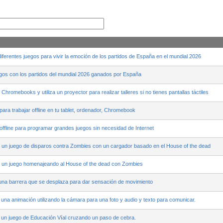
ferentes juegos para vivir la emoción de los partidos de España en el mundial 2026
os con los partidos del mundial 2026 ganados por España
Chromebooks y utiliza un proyector para realizar talleres si no tienes pantallas táctiles
ra trabajar offline en tu tablet, ordenador, Chromebook
ffline para programar grandes juegos sin necesidad de Internet
un juego de disparos contra Zombies con un cargador basado en el House of the dead
 un juego homenajeando al House of the dead con Zombies
una barrera que se desplaza para dar sensación de movimiento
na animación utilizando la cámara para una foto y audio y texto para comunicar.
un juego de Educación Víal cruzando un paso de cebra.