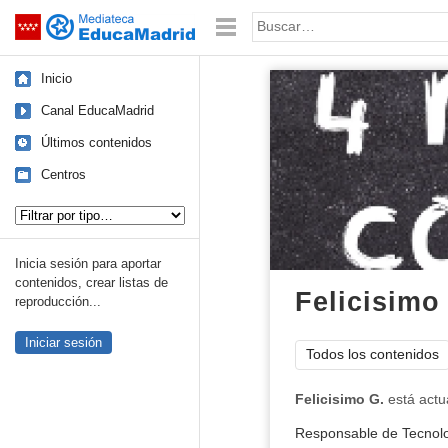
Mediateca de EducaMadrid
Saltar navegación
Palabra o frase:
Inicio
Canal EducaMadrid
Últimos contenidos
Centros
Tipo de contenido:
Inicia sesión para aportar
contenidos, crear listas de
Felicisimo
reproducción...
Iniciar sesión
Todos los contenidos
Felicisimo G.
está actu
Responsable de Tecnolo