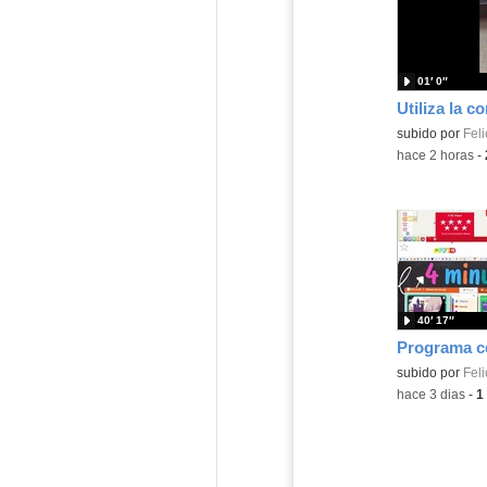
01′ 0″
Contenido educ
subido por
Feli
-
hace 2 horas
-
40′ 17″
Contenido educ
subido por
Feli
-
hace 3 dias
-
1