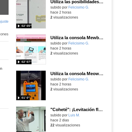
Utiliza las posibilidades de tu microbit programando com MakeCode para medir temperatura y nivel de luz con Datalogger
Contenido educativo.
subido por
Felicisimo G.
-
hace 2 horas
2
visualizaciones
Ajuste
de
02′ 05″
pantalla
iones
Utiliza la consola Mewbit de Kittenbot para llevar tus juegos arcade de MakeCode a tu mano
Contenido educativo.
subido por
Felicisimo G.
-
hace 2 horas
2
visualizaciones
02′ 07″
on
Utiliza la consola Meowbit de KIttenbot para jugar con tus programas MakeCode Arcade
Contenido educativo.
subido por
Felicisimo G.
-
hace 2 horas
2
visualizaciones
01′ 0″
"Coheté": ¡Levitación flamígera!
Contenido educativo.
subido por
Luis M.
-
hace 2 dias
22
visualizaciones