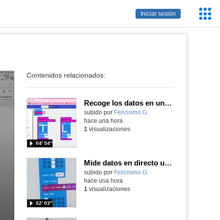
Servic
Iniciar sesión
Educa
Contenidos relacionados:
Recoge los datos en una gráfica programando tu placa microbit con MakeCode y conoce la Tª y nivel de luz en este eclipse
Contenido educativo.
subido por
Felicisimo G.
-
hace una hora
1
visualizaciones
04′ 54″
Mide datos en directo usando tu placa microbit y programando con MakeCode dos placas conectadas por radio
Contenido educativo.
subido por
Felicisimo G.
-
hace una hora
1
visualizaciones
02′ 03″