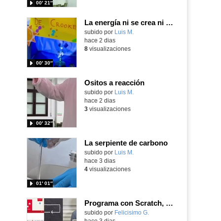
00′ 21″
La energía ni se crea ni se destruye... ¡se experimenta! El Tierno en la Feria Madrid es Ciencia 2026
Contenido educativo.
subido por
Luis M.
-
hace 2 dias
8
visualizaciones
00′ 30″
Ositos a reacción
Contenido educativo.
subido por
Luis M.
-
hace 2 dias
3
visualizaciones
00′ 32″
La serpiente de carbono
Contenido educativo.
subido por
Luis M.
-
hace 3 dias
4
visualizaciones
01′ 01″
Programa con Scratch, 8 diferentes juegos para vivir la emoción de los partidos de España en el mundial 2026
Contenido educativo.
subido por
Felicisimo G.
-
hace 3 dias