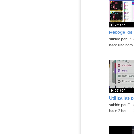
04′ 54″
Contenido educ
subido por
Feli
-
hace una hora
02′ 05″
Contenido educ
subido por
Feli
-
hace 2 horas
-