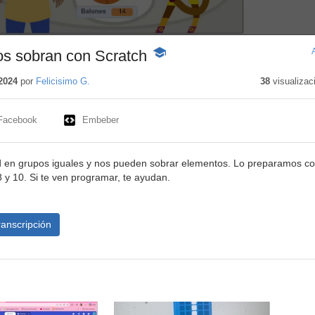
os sobran con Scratch
-
Contenido
educativo
2024
por
Felicisimo G.
38
visualizac
Facebook
Embeber
 en grupos iguales y nos pueden sobrar elementos. Lo preparamos c
 8 y 10. Si te ven programar, te ayudan.
ranscripción