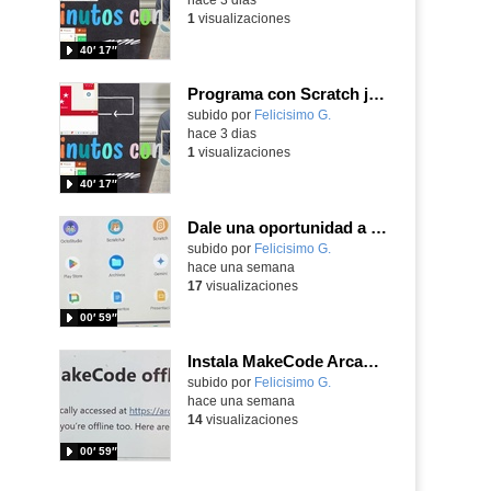
1
visualizaciones
40′ 17″
Programa con Scratch juegos con los partidos del mundial 2026 ganados por España
Contenido educativo.
subido por
Felicisimo G.
-
hace 3 dias
1
visualizaciones
40′ 17″
Dale una oportunidad a los Chromebooks y utiliza un proyector para realizar talleres si no tienes pantallas táctiles
Contenido educativo.
subido por
Felicisimo G.
-
hace una semana
17
visualizaciones
00′ 59″
Instala MakeCode Arcade para trabajar offline en tu tablet, ordenador, Chromebook
Contenido educativo.
subido por
Felicisimo G.
-
hace una semana
14
visualizaciones
00′ 59″