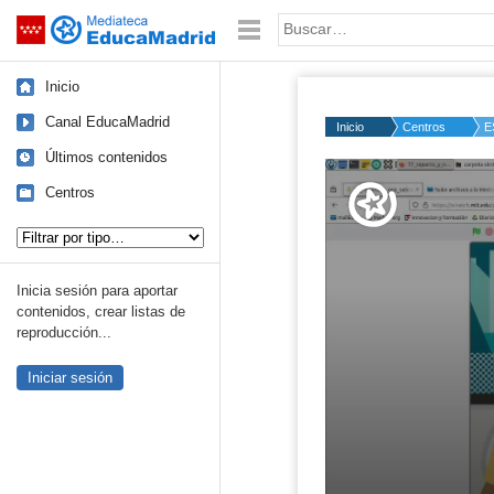
Mediateca de EducaMadrid
Saltar navegación
Palabra o frase:
Inicio
Canal EducaMadrid
Inicio
Centros
E
Últimos contenidos
Volume
50%
Centros
Tipo de contenido:
Inicia sesión para aportar
contenidos, crear listas de
reproducción...
Iniciar sesión