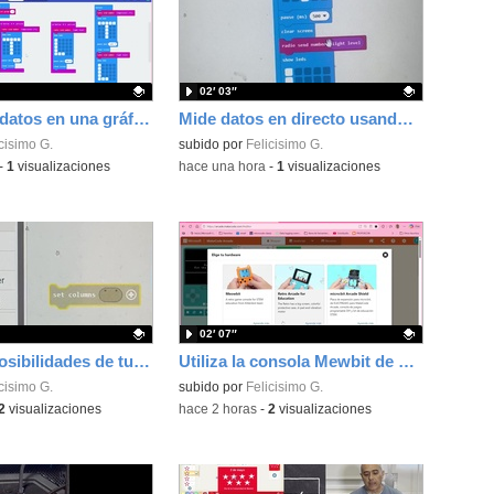
02′ 03″
Recoge los datos en una gráfica programando tu placa microbit con MakeCode y conoce la Tª y nivel de luz en este eclipse
Mide datos en directo usando tu placa microbit y programando con MakeCode dos placas conectadas por radio
ativo.
cisimo G.
Contenido educativo.
subido por
Felicisimo G.
-
1
visualizaciones
-
hace una hora
-
1
visualizaciones
02′ 07″
Utiliza las posibilidades de tu microbit programando com MakeCode para medir temperatura y nivel de luz con Datalogger
Utiliza la consola Mewbit de Kittenbot para llevar tus juegos arcade de MakeCode a tu mano
ativo.
cisimo G.
Contenido educativo.
subido por
Felicisimo G.
2
visualizaciones
-
hace 2 horas
-
2
visualizaciones