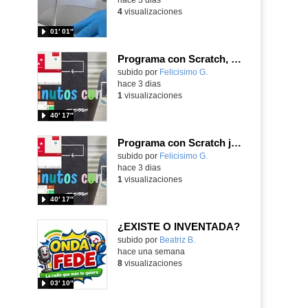
4
visualizaciones
01′ 01″
Programa con Scratch, 8 diferentes juegos para vivir la emoción de los partidos de España en el mundial 2026
Contenido educativo.
subido por
Felicisimo G.
-
hace 3 dias
1
visualizaciones
40′ 17″
Programa con Scratch juegos con los partidos del mundial 2026 ganados por España
Contenido educativo.
subido por
Felicisimo G.
-
hace 3 dias
1
visualizaciones
40′ 17″
¿EXISTE O INVENTADA?
Contenido educativo.
subido por
Beatriz B.
-
hace una semana
8
visualizaciones
03′ 10″