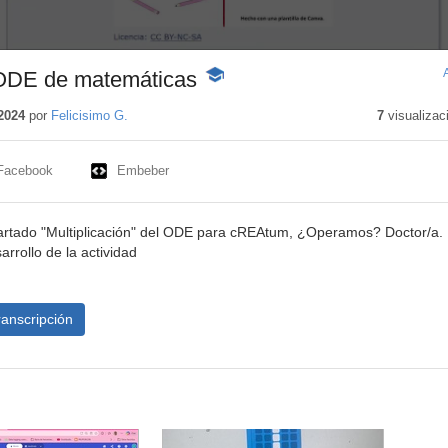
. ODE de matemáticas
-
Contenido
educativo
2024
por
Felicisimo G.
7
visualizac
Facebook
Embeber
partado "Multiplicación" del ODE para cREAtum, ¿Operamos? Doctor/a.
arrollo de la actividad
ranscripción