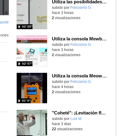
Utiliza las posibilidades de tu microbit programando com MakeCode para medir temperatura y nivel de luz con Datalogger
Contenido educativo.
subido por
Felicisimo G.
-
hace 3 horas
2
visualizaciones
Ajuste
de
02′ 05″
pantalla
iones
Utiliza la consola Mewbit de Kittenbot para llevar tus juegos arcade de MakeCode a tu mano
Contenido educativo.
subido por
Felicisimo G.
-
hace 3 horas
2
visualizaciones
02′ 07″
Utiliza la consola Meowbit de KIttenbot para jugar con tus programas MakeCode Arcade
Contenido educativo.
subido por
Felicisimo G.
-
hace 4 horas
2
visualizaciones
01′ 0″
"Coheté": ¡Levitación flamígera!
Contenido educativo.
subido por
Luis M.
-
hace 3 dias
22
visualizaciones