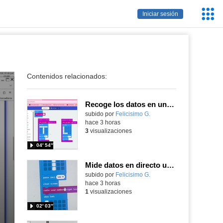
Servic
Iniciar sesión
Educa
Contenidos relacionados:
Recoge los datos en una gráfica programando tu placa microbit con MakeCode y conoce la Tª y nivel de luz en este eclipse
Contenido educativo.
subido por
Felicisimo G.
-
hace 3 horas
3
visualizaciones
04′ 54″
Mide datos en directo usando tu placa microbit y programando con MakeCode dos placas conectadas por radio
Contenido educativo.
subido por
Felicisimo G.
-
hace 3 horas
1
visualizaciones
02′ 03″