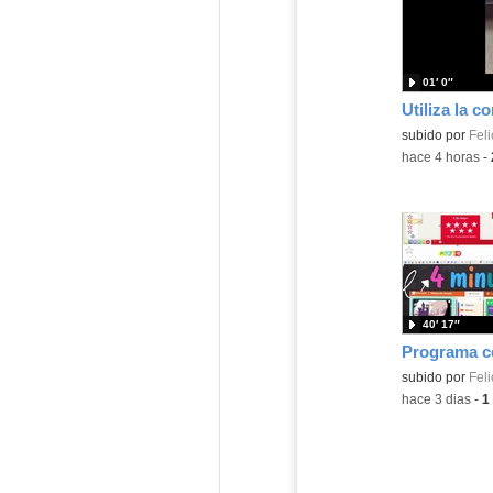
01′ 0″
Contenido educ
subido por
Feli
-
hace 4 horas
-
40′ 17″
Contenido educ
subido por
Feli
-
hace 3 dias
-
1