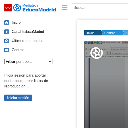
Mediateca de EducaMadrid
Saltar navegación
Palabra o frase:
Inicio
Canal EducaMadrid
Inicio
Centros
E
Últimos contenidos
Volume
50%
Centros
Tipo de contenido:
Inicia sesión para aportar
contenidos, crear listas de
reproducción...
Iniciar sesión