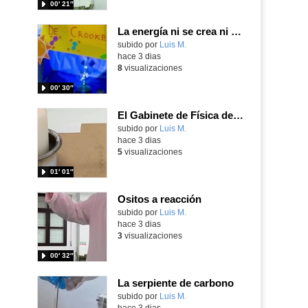
00′ 21″
La energía ni se crea ni se destruye... ¡se experimenta! El Tierno en la Feria Madrid es Ciencia 2026
Contenido educativo.
subido por
Luis M.
-
hace 3 dias
8
visualizaciones
00′ 30″
El Gabinete de Física del IES Enrique Tierno Galván de Parla (Curso 25-26)
Contenido educativo.
subido por
Luis M.
-
hace 3 dias
5
visualizaciones
01′ 01″
Ositos a reacción
Contenido educativo.
subido por
Luis M.
-
hace 3 dias
3
visualizaciones
00′ 32″
La serpiente de carbono
Contenido educativo.
subido por
Luis M.
-
hace 3 dias