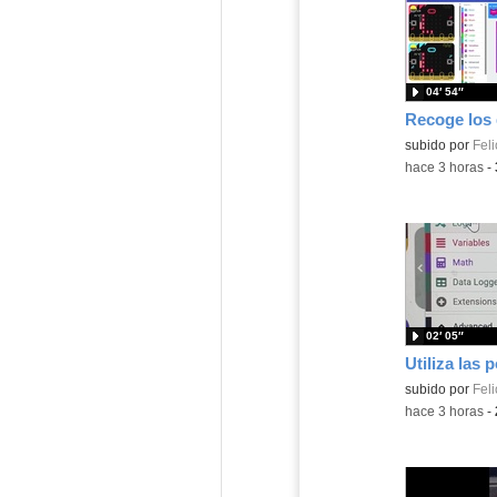
04′ 54″
Contenido educ
subido por
Feli
-
hace 3 horas
-
02′ 05″
Contenido educ
subido por
Feli
-
hace 3 horas
-