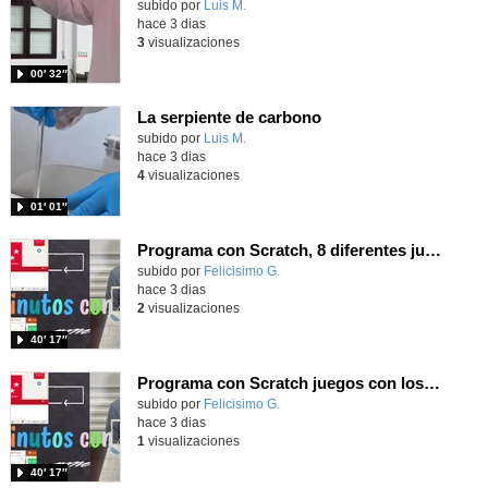
Contenido educativo.
subido por
Luis M.
-
hace 3 dias
3
visualizaciones
00′ 32″
La serpiente de carbono
Contenido educativo.
subido por
Luis M.
-
hace 3 dias
4
visualizaciones
01′ 01″
Programa con Scratch, 8 diferentes juegos para vivir la emoción de los partidos de España en el mundial 2026
Contenido educativo.
subido por
Felicisimo G.
-
hace 3 dias
2
visualizaciones
40′ 17″
Programa con Scratch juegos con los partidos del mundial 2026 ganados por España
Contenido educativo.
subido por
Felicisimo G.
-
hace 3 dias
1
visualizaciones
40′ 17″