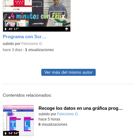
40′ 17″
Programa con Scratch juegos con los partidos del mundial 2026 ganados por España
Contenido educativo.
subido por
Felicisimo G.
-
hace 3 dias
-
1
visualizaciones
Ver más del mismo autor
Contenidos relacionados:
Recoge los datos en una gráfica programando tu placa microbit con MakeCode y conoce la Tª y nivel de luz en este eclipse
Contenido educativo.
subido por
Felicisimo G.
-
hace 5 horas
6
visualizaciones
04′ 54″