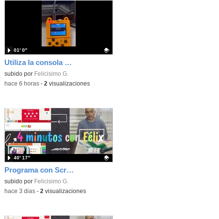
01′ 0″
Utiliza la consola Meowbit de KIttenbot para jugar con tus programas MakeCode Arcade
Contenido educativo.
subido por
Felicisimo G.
-
hace 6 horas
-
2
visualizaciones
40′ 17″
Programa con Scratch, 8 diferentes juegos para vivir la emoción de los partidos de España en el mundial 2026
Contenido educativo.
subido por
Felicisimo G.
-
hace 3 dias
-
2
visualizaciones