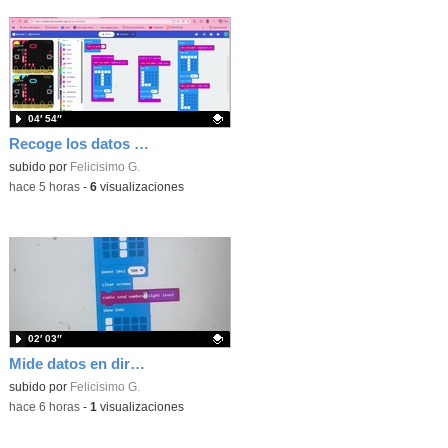
04′ 54″
Recoge los datos en una gráfica programando tu placa microbit con MakeCode y conoce la Tª y nivel de luz en este eclipse
Contenido educativo.
subido por
Felicisimo G.
-
hace 5 horas
-
6
visualizaciones
02′ 03″
Mide datos en directo usando tu placa microbit y programando con MakeCode dos placas conectadas por radio
Contenido educativo.
subido por
Felicisimo G.
-
hace 6 horas
-
1
visualizaciones