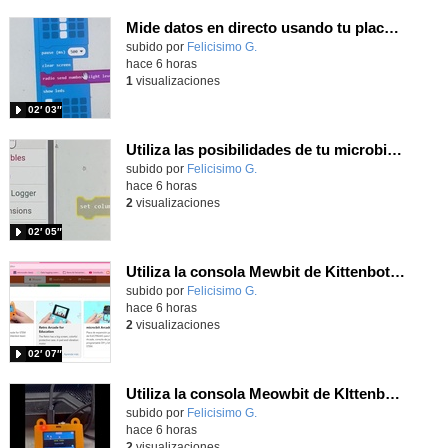
Mide datos en directo usando tu placa microbit y programando con MakeCode dos placas conectadas por radio
Contenido educativo.
subido por
Felicisimo G.
-
hace 6 horas
1
visualizaciones
02′ 03″
Utiliza las posibilidades de tu microbit programando com MakeCode para medir temperatura y nivel de luz con Datalogger
Contenido educativo.
subido por
Felicisimo G.
-
hace 6 horas
2
visualizaciones
02′ 05″
Utiliza la consola Mewbit de Kittenbot para llevar tus juegos arcade de MakeCode a tu mano
Contenido educativo.
subido por
Felicisimo G.
-
hace 6 horas
2
visualizaciones
02′ 07″
Utiliza la consola Meowbit de KIttenbot para jugar con tus programas MakeCode Arcade
Contenido educativo.
subido por
Felicisimo G.
-
hace 6 horas
2
visualizaciones