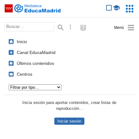
Mediateca de EducaMadrid
Saltar navegación
Servic
Educa
Palabra o frase:
Búsqueda avanzada
Ayuda
(en
ventana
Inicio
nueva)
Canal EducaMadrid
Últimos contenidos
Centros
Tipo de contenido:
Inicia sesión para aportar contenidos, crear listas de
reproducción...
Iniciar sesión