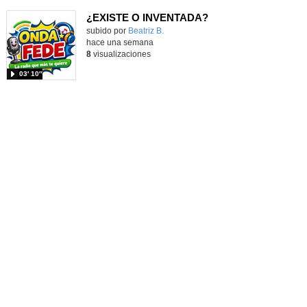
¿EXISTE O INVENTADA?
Contenido educativo.
subido por
Beatriz B.
-
hace una semana
8
visualizaciones
03′ 10″