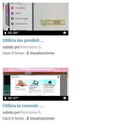
02′ 05″
Utiliza las posibilidades de tu microbit programando com MakeCode para medir temperatura y nivel de luz con Datalogger
Contenido educativo.
subido por
Felicisimo G.
-
hace 6 horas
-
2
visualizaciones
02′ 07″
Utiliza la consola Mewbit de Kittenbot para llevar tus juegos arcade de MakeCode a tu mano
Contenido educativo.
subido por
Felicisimo G.
-
hace 6 horas
-
2
visualizaciones