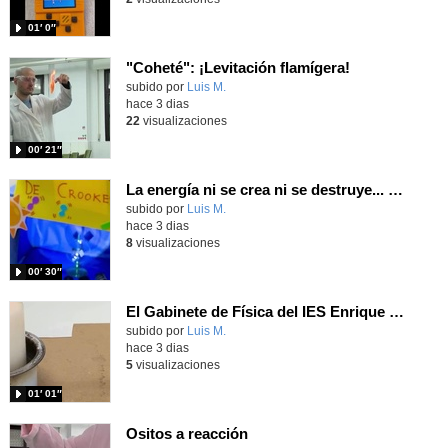
01′ 0″
"Coheté": ¡Levitación flamígera!
Contenido educativo.
subido por
Luis M.
-
hace 3 dias
22
visualizaciones
00′ 21″
La energía ni se crea ni se destruye... ¡se experimenta! El Tierno en la Feria Madrid es Ciencia 2026
Contenido educativo.
subido por
Luis M.
-
hace 3 dias
8
visualizaciones
00′ 30″
El Gabinete de Física del IES Enrique Tierno Galván de Parla (Curso 25-26)
Contenido educativo.
subido por
Luis M.
-
hace 3 dias
5
visualizaciones
01′ 01″
Ositos a reacción