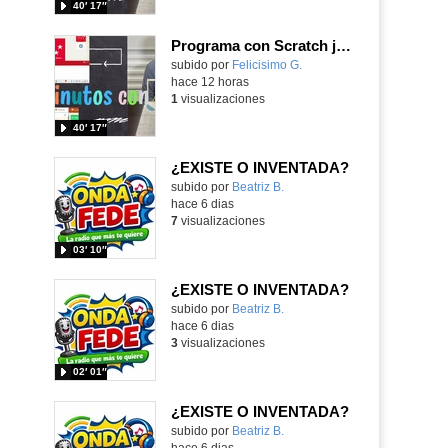
40′ 17″
Programa con Scratch juegos con los partidos del mundial 2026 ganados por España
Contenido educativo.
subido por
Felicisimo G.
-
hace 12 horas
1
visualizaciones
40′ 17″
¿EXISTE O INVENTADA?
Contenido educativo.
subido por
Beatriz B.
-
hace 6 dias
7
visualizaciones
03′ 10″
¿EXISTE O INVENTADA?
Contenido educativo.
subido por
Beatriz B.
-
hace 6 dias
3
visualizaciones
02′ 01″
¿EXISTE O INVENTADA?
Contenido educativo.
subido por
Beatriz B.
-
hace 6 dias