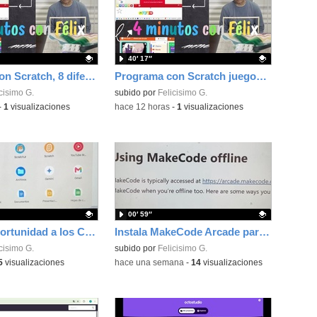
40′ 17″
Programa con Scratch, 8 diferentes juegos para vivir la emoción de los partidos de España en el mundial 2026
Programa con Scratch juegos con los partidos del mundial 2026 ganados por España
ativo.
cisimo G.
Contenido educativo.
subido por
Felicisimo G.
-
1
visualizaciones
-
hace 12 horas
-
1
visualizaciones
00′ 59″
Dale una oportunidad a los Chromebooks y utiliza un proyector para realizar talleres si no tienes pantallas táctiles
Instala MakeCode Arcade para trabajar offline en tu tablet, ordenador, Chromebook
ativo.
cisimo G.
Contenido educativo.
subido por
Felicisimo G.
5
visualizaciones
-
hace una semana
-
14
visualizaciones