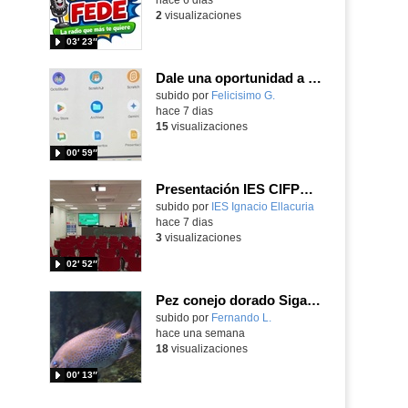
2
visualizaciones
03′ 23″
Dale una oportunidad a los Chromebooks y utiliza un proyector para realizar talleres si no tienes pantallas táctiles
Contenido educativo.
subido por
Felicisimo G.
-
hace 7 dias
15
visualizaciones
00′ 59″
Presentación IES CIFPD Ignacio Ellacuría
Contenido educativo.
subido por
IES Ignacio Ellacuria
-
hace 7 dias
3
visualizaciones
02′ 52″
Pez conejo dorado Siganus guttatus (Bloch, 1786)
Contenido educativo.
subido por
Fernando L.
-
hace una semana
18
visualizaciones
00′ 13″