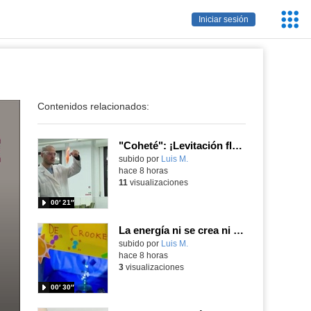
Servic
Iniciar sesión
Educa
Contenidos relacionados:
"Coheté": ¡Levitación flamígera!
Contenido educativo.
subido por
Luis M.
-
hace 8 horas
11
visualizaciones
00′ 21″
La energía ni se crea ni se destruye... ¡se experimenta! El Tierno en la Feria Madrid es Ciencia 2026
Contenido educativo.
subido por
Luis M.
-
hace 8 horas
3
visualizaciones
00′ 30″