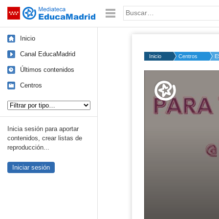
Mediateca de EducaMadrid
Saltar navegación
Palabra o frase:
Inicio
Canal EducaMadrid
Inicio
Centros
E
Últimos contenidos
Volume
50%
Centros
Tipo de contenido:
Inicia sesión para aportar
contenidos, crear listas de
reproducción...
Iniciar sesión