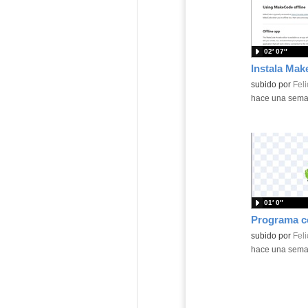
02′ 07″
Contenido educ
subido por
Feli
-
hace una sem
01′ 0″
Contenido educ
subido por
Feli
-
hace una sem