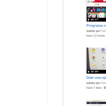
40′ 17″
Contenido educ
subido por
Feli
-
hace 12 horas
00′ 59″
Contenido educ
subido por
Feli
-
hace 7 dias
-
1