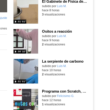
El Gabinete de Física del IES Enrique Tierno Galván de Parla (Curso 25-26)
Contenido educativo.
subido por
Luis M.
-
hace 8 horas
3
visualizaciones
Ajuste
de
01′ 01″
pantalla
iones
Ositos a reacción
Contenido educativo.
subido por
Luis M.
-
hace 9 horas
2
visualizaciones
00′ 32″
La serpiente de carbono
Contenido educativo.
subido por
Luis M.
-
hace 10 horas
2
visualizaciones
01′ 01″
Programa con Scratch, 8 diferentes juegos para vivir la emoción de los partidos de España en el mundial 2026
Contenido educativo.
subido por
Felicisimo G.
-
hace 12 horas
1
visualizaciones