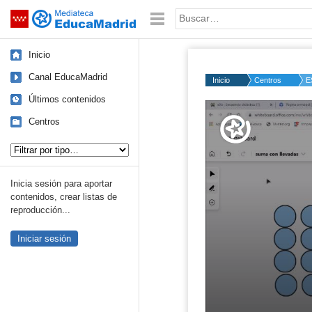
Mediateca de EducaMadrid
Saltar navegación
Palabra o frase:
Inicio
Canal EducaMadrid
Inicio
Centros
E
Últimos contenidos
Volume
50%
Centros
Tipo de contenido:
Inicia sesión para aportar
contenidos, crear listas de
reproducción...
Iniciar sesión