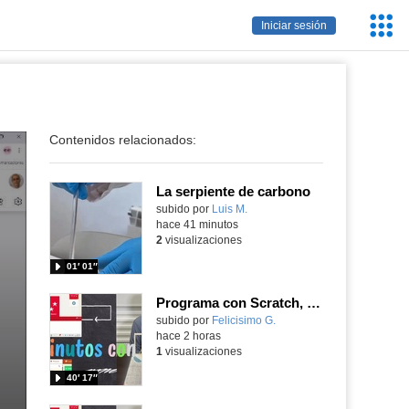
Servic
Iniciar sesión
Educa
Contenidos relacionados:
La serpiente de carbono
Contenido educativo.
subido por
Luis M.
-
hace 41 minutos
2
visualizaciones
01′ 01″
Programa con Scratch, 8 diferentes juegos para vivir la emoción de los partidos de España en el mundial 2026
Contenido educativo.
subido por
Felicisimo G.
-
hace 2 horas
1
visualizaciones
40′ 17″