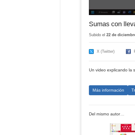
Sumas con llev
Subido el
22 de diciembr
X (Twitter)
Un video explicando la 
Más información
T
Del mismo autor…