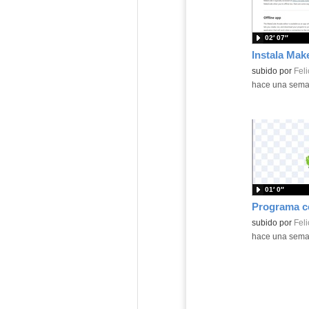
02′ 07″
Contenido educ
subido por
Feli
-
hace una sem
01′ 0″
Contenido educ
subido por
Feli
-
hace una sem