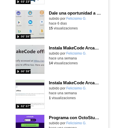
03′ 23″
Dale una oportunidad a los Chromebooks y utiliza un proyector para realizar talleres si no tienes pantallas táctiles
Contenido educativo.
subido por
Felicisimo G.
-
hace 6 dias
15
visualizaciones
00′ 59″
Instala MakeCode Arcade para trabajar offline en tu tablet, ordenador, Chromebook
Contenido educativo.
subido por
Felicisimo G.
-
hace una semana
14
visualizaciones
00′ 59″
Instala MakeCode Arcade offline para programar grandes juegos sin necesidad de Internet
Contenido educativo.
subido por
Felicisimo G.
-
hace una semana
1
visualizaciones
02′ 07″
Programa con OctoStudio, un juego de disparos contra Zombies con un cargador basado en el House of the dead
Contenido educativo.
subido por
Felicisimo G.
-
hace una semana