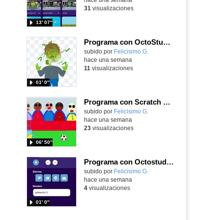
31
visualizaciones
13′ 07″
Programa con OctoStudio, un juego homenajeando al House of the dead con Zombies
Contenido educativo.
subido por
Felicisimo G.
-
hace una semana
11
visualizaciones
01′ 0″
Programa con Scratch Jr una barrera que se desplaza para dar sensación de movimiento
Contenido educativo.
subido por
Felicisimo G.
-
hace una semana
23
visualizaciones
06′ 50″
Programa con Octostudio, una animación utilizando la cámara para una foto y audio y texto para comunicar.
Contenido educativo.
subido por
Felicisimo G.
-
hace una semana
4
visualizaciones
01′ 0″