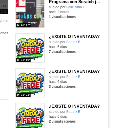
Programa con Scratch juegos con los partidos del mundial 2026 ganados por España
Contenido educativo.
subido por
Felicisimo G.
-
hace 2 horas
1
visualizaciones
Ajuste
de
40′ 17″
pantalla
iones
¿EXISTE O INVENTADA?
Contenido educativo.
subido por
Beatriz B.
-
hace 6 dias
7
visualizaciones
03′ 10″
¿EXISTE O INVENTADA?
Contenido educativo.
subido por
Beatriz B.
-
hace 6 dias
3
visualizaciones
02′ 01″
¿EXISTE O INVENTADA?
Contenido educativo.
subido por
Beatriz B.
-
hace 6 dias
2
visualizaciones