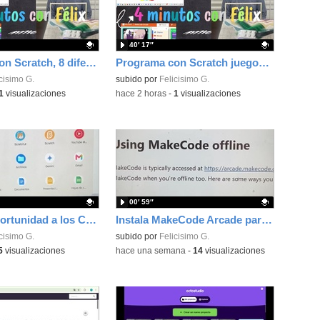
40′ 17″
Programa con Scratch, 8 diferentes juegos para vivir la emoción de los partidos de España en el mundial 2026
Programa con Scratch juegos con los partidos del mundial 2026 ganados por España
ativo.
cisimo G.
Contenido educativo.
subido por
Felicisimo G.
1
visualizaciones
-
hace 2 horas
-
1
visualizaciones
00′ 59″
Dale una oportunidad a los Chromebooks y utiliza un proyector para realizar talleres si no tienes pantallas táctiles
Instala MakeCode Arcade para trabajar offline en tu tablet, ordenador, Chromebook
ativo.
cisimo G.
Contenido educativo.
subido por
Felicisimo G.
5
visualizaciones
-
hace una semana
-
14
visualizaciones