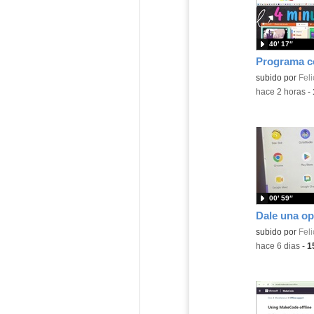
40′ 17″
Contenido educ
subido por
Feli
-
hace 2 horas
-
00′ 59″
Contenido educ
subido por
Feli
-
hace 6 dias
-
1