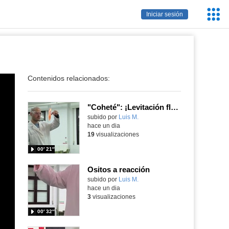
Servic
Iniciar sesión
Educa
Contenidos relacionados:
"Coheté": ¡Levitación flamígera!
Contenido educativo.
subido por
Luis M.
-
hace un dia
19
visualizaciones
00′ 21″
Ositos a reacción
Contenido educativo.
subido por
Luis M.
-
hace un dia
3
visualizaciones
00′ 32″