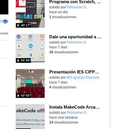
Programa con Scratch, 8 diferentes juegos para vivir la emoción de los partidos de España en el mundial 2026
Contenido educativo.
subido por
Felicisimo G.
-
hace un dia
1
visualizaciones
Ajuste
de
-
40′ 17″
pantalla
Contenido
educativo
iones
Dale una oportunidad a los Chromebooks y utiliza un proyector para realizar talleres si no tienes pantallas táctiles
Contenido educativo.
subido por
Felicisimo G.
-
hace 7 dias
16
visualizaciones
00′ 59″
Presentación IES CIFPD Ignacio Ellacuría
Contenido educativo.
subido por
IES Ignacio Ellacuria
-
hace 7 dias
4
visualizaciones
02′ 52″
Instala MakeCode Arcade para trabajar offline en tu tablet, ordenador, Chromebook
Contenido educativo.
subido por
Felicisimo G.
-
hace una semana
14
visualizaciones