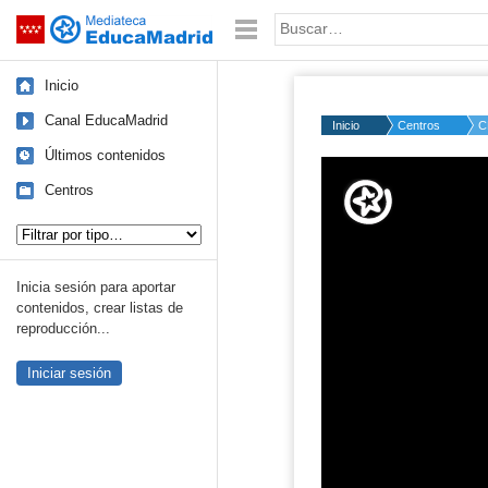
Mediateca de EducaMadrid
Saltar navegación
Palabra o frase:
Inicio
Canal EducaMadrid
Inicio
Centros
C
Últimos contenidos
Volume
50%
Centros
Tipo de contenido:
Inicia sesión para aportar
contenidos, crear listas de
reproducción...
Iniciar sesión