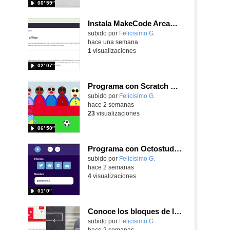
00′ 59″
Instala MakeCode Arcade offline para programar grandes juegos sin necesidad de Internet
Contenido educativo.
subido por
Felicisimo G.
-
hace una semana
1
visualizaciones
02′ 07″
Programa con Scratch Jr una barrera que se desplaza para dar sensación de movimiento
Contenido educativo.
subido por
Felicisimo G.
-
hace 2 semanas
23
visualizaciones
06′ 50″
Programa con Octostudio, una animación utilizando la cámara para una foto y audio y texto para comunicar.
Contenido educativo.
subido por
Felicisimo G.
-
hace 2 semanas
4
visualizaciones
01′ 0″
Conoce los bloques de la app Octostudio, gratuito, offline y para tu tablet y móvil - Contenido educativo
Contenido educativo.
subido por
Felicisimo G.
-
hace 2 semanas