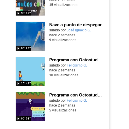
15
visualizaciones
38′ 02″
Nave a punto de despegar
Contenido educativo.
subido por
José Ignacio G.
-
hace 2 semanas
9
visualizaciones
00′ 24″
Programa con Octostudio, un juego de 4 personajes ganando la copa del mundo saltando y esquivando rivales.
Contenido educativo.
subido por
Felicisimo G.
-
hace 2 semanas
10
visualizaciones
10′ 41″
Programa con Octostudio, un juego moviendo la tablet para ganar con España, el mundial 2026
Contenido educativo.
subido por
Felicisimo G.
-
hace 2 semanas
5
visualizaciones
00′ 53″