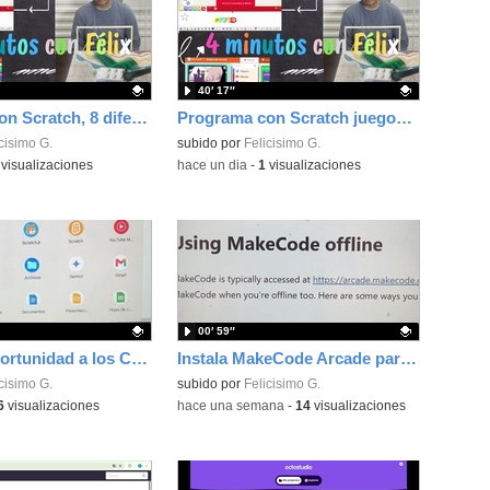
40′ 17″
Programa con Scratch, 8 diferentes juegos para vivir la emoción de los partidos de España en el mundial 2026
Programa con Scratch juegos con los partidos del mundial 2026 ganados por España
ativo.
cisimo G.
Contenido educativo.
subido por
Felicisimo G.
visualizaciones
-
hace un dia
-
1
visualizaciones
00′ 59″
Dale una oportunidad a los Chromebooks y utiliza un proyector para realizar talleres si no tienes pantallas táctiles
Instala MakeCode Arcade para trabajar offline en tu tablet, ordenador, Chromebook
ativo.
cisimo G.
Contenido educativo.
subido por
Felicisimo G.
6
visualizaciones
-
hace una semana
-
14
visualizaciones