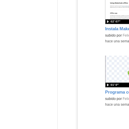
02′ 07″
Contenido educ
subido por
Feli
-
hace una sem
01′ 0″
Contenido educ
subido por
Feli
-
hace una sem