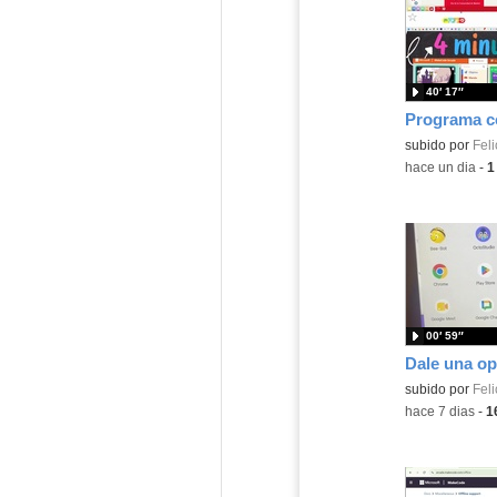
40′ 17″
Contenido educ
subido por
Feli
-
hace un dia
-
1
00′ 59″
Contenido educ
subido por
Feli
-
hace 7 dias
-
1