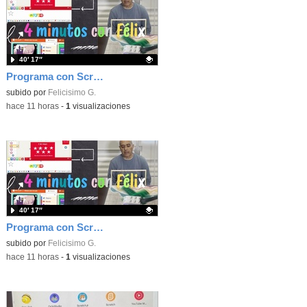
40′ 17″
Programa con Scratch, 8 diferentes juegos para vivir la emoción de los partidos de España en el mundial 2026
Contenido educativo.
subido por
Felicisimo G.
-
hace 11 horas
-
1
visualizaciones
40′ 17″
Programa con Scratch juegos con los partidos del mundial 2026 ganados por España
Contenido educativo.
subido por
Felicisimo G.
-
hace 11 horas
-
1
visualizaciones