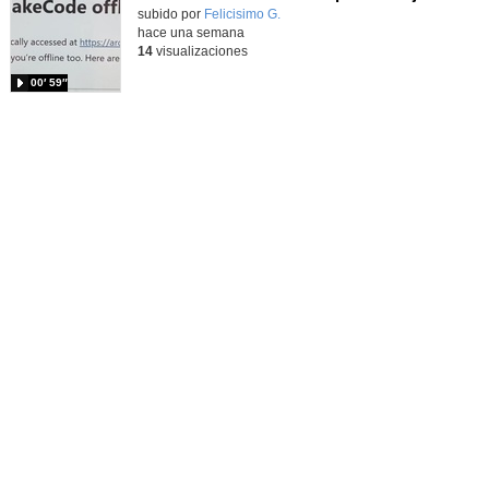
Contenido educativo.
subido por
Felicisimo G.
-
hace una semana
14
visualizaciones
00′ 59″