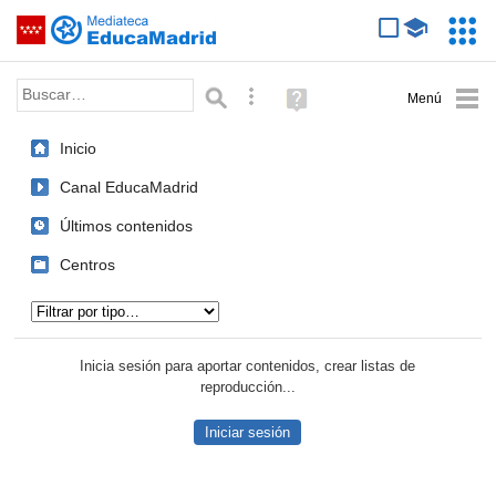
Mediateca de EducaMadrid
Saltar navegación
Servic
Educa
Palabra o frase:
Búsqueda avanzada
Ayuda
(en
ventana
Inicio
nueva)
Canal EducaMadrid
Últimos contenidos
Centros
Tipo de contenido:
Inicia sesión para aportar contenidos, crear listas de
reproducción...
Iniciar sesión