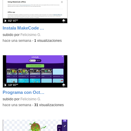
02′ 07″
Instala MakeCode Arcade offline para programar grandes juegos sin necesidad de Internet
Contenido educativo.
subido por
Felicisimo G.
-
hace una semana
-
1
visualizaciones
13′ 07″
Programa con OctoStudio, un juego de disparos contra Zombies con un cargador basado en el House of the dead
Contenido educativo.
subido por
Felicisimo G.
-
hace una semana
-
31
visualizaciones