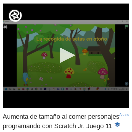
Ajuste
d
Aumenta de tamaño al comer personajes
p
programando con Scratch Jr. Juego 11
-
Contenid