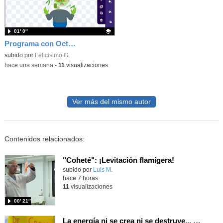
01′ 0″
Programa con OctoStudio, un juego homenajeando al House of the dead con Zombies
Contenido educativo.
subido por
Felicisimo G.
-
hace una semana
-
11
visualizaciones
Ver más del mismo autor
Contenidos relacionados:
"Coheté": ¡Levitación flamígera!
Contenido educativo.
subido por
Luis M.
-
hace 7 horas
11
visualizaciones
00′ 21″
La energía ni se crea ni se destruye... ¡se experimenta! El Tierno en la Feria Madrid es Ciencia 2026