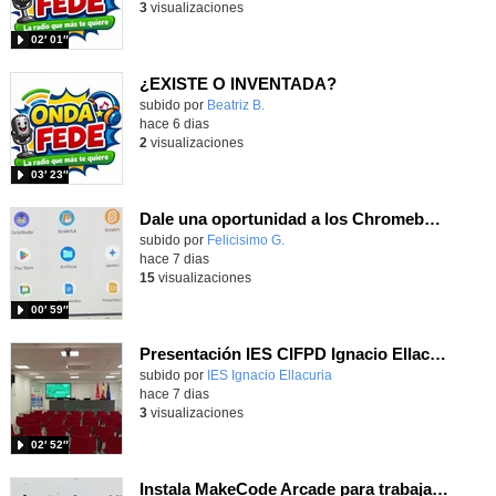
3
visualizaciones
02′ 01″
¿EXISTE O INVENTADA?
Contenido educativo.
subido por
Beatriz B.
-
hace 6 dias
2
visualizaciones
03′ 23″
Dale una oportunidad a los Chromebooks y utiliza un proyector para realizar talleres si no tienes pantallas táctiles
Contenido educativo.
subido por
Felicisimo G.
-
hace 7 dias
15
visualizaciones
00′ 59″
Presentación IES CIFPD Ignacio Ellacuría
Contenido educativo.
subido por
IES Ignacio Ellacuria
-
hace 7 dias
3
visualizaciones
02′ 52″
Instala MakeCode Arcade para trabajar offline en tu tablet, ordenador, Chromebook