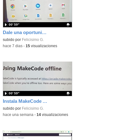
00′ 59″
Dale una oportunidad a los Chromebooks y utiliza un proyector para realizar talleres si no tienes pantallas táctiles
Contenido educativo.
subido por
Felicisimo G.
-
hace 7 dias
-
15
visualizaciones
00′ 59″
Instala MakeCode Arcade para trabajar offline en tu tablet, ordenador, Chromebook
Contenido educativo.
subido por
Felicisimo G.
-
hace una semana
-
14
visualizaciones