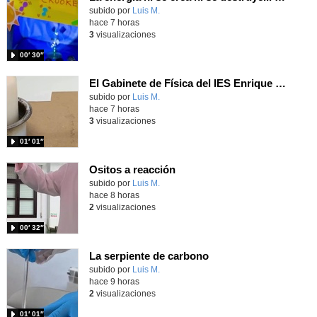
Contenido educativo.
subido por
Luis M.
-
hace 7 horas
3
visualizaciones
00′ 30″
El Gabinete de Física del IES Enrique Tierno Galván de Parla (Curso 25-26)
Contenido educativo.
subido por
Luis M.
-
hace 7 horas
3
visualizaciones
01′ 01″
Ositos a reacción
Contenido educativo.
subido por
Luis M.
-
hace 8 horas
2
visualizaciones
00′ 32″
La serpiente de carbono
Contenido educativo.
subido por
Luis M.
-
hace 9 horas
2
visualizaciones
01′ 01″