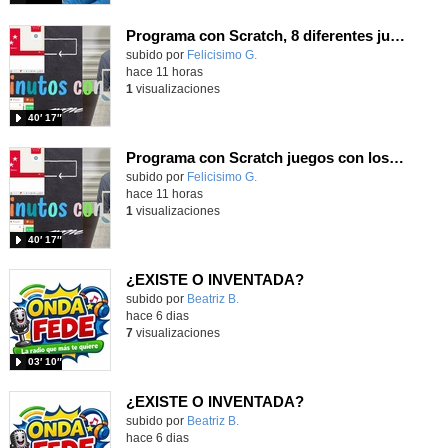
Programa con Scratch, 8 diferentes juegos para vivir la emoción de los partidos de España en el mundial 2026
Contenido educativo.
subido por
Felicisimo G.
-
hace 11 horas
1
visualizaciones
40′ 17″
Programa con Scratch juegos con los partidos del mundial 2026 ganados por España
Contenido educativo.
subido por
Felicisimo G.
-
hace 11 horas
1
visualizaciones
40′ 17″
¿EXISTE O INVENTADA?
Contenido educativo.
subido por
Beatriz B.
-
hace 6 dias
7
visualizaciones
03′ 10″
¿EXISTE O INVENTADA?
Contenido educativo.
subido por
Beatriz B.
-
hace 6 dias