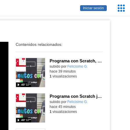
Servic
Iniciar sesión
Educa
Contenidos relacionados:
Programa con Scratch, 8 diferentes juegos para vivir la emoción de los partidos de España en el mundial 2026
Contenido educativo.
subido por
Felicisimo G.
-
hace 39 minutos
1
visualizaciones
40′ 17″
Programa con Scratch juegos con los partidos del mundial 2026 ganados por España
Contenido educativo.
subido por
Felicisimo G.
-
hace 45 minutos
1
visualizaciones
40′ 17″