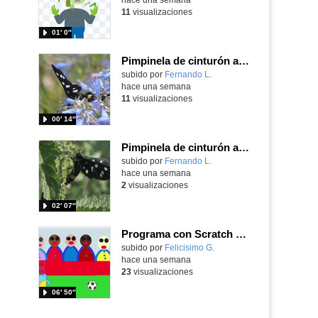
11
visualizaciones
01′ 0″
Pimpinela de cinturón amarillo Amata phegea (Linnaeus, 1758)
Contenido educativo.
subido por
Fernando L.
-
hace una semana
11
visualizaciones
00′ 14″
Pimpinela de cinturón amarillo Amata phegea (Linnaeus, 1758)
Contenido educativo.
subido por
Fernando L.
-
hace una semana
2
visualizaciones
02′ 07″
Programa con Scratch Jr una barrera que se desplaza para dar sensación de movimiento
Contenido educativo.
subido por
Felicisimo G.
-
hace una semana
23
visualizaciones
06′ 50″