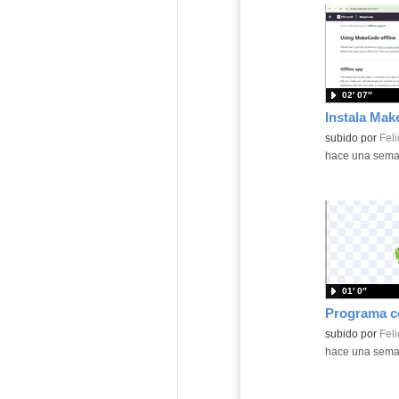
02′ 07″
Contenido educ
subido por
Feli
-
hace una sem
01′ 0″
Contenido educ
subido por
Feli
-
hace una sem