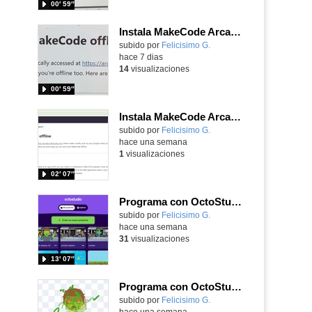
00′ 59″
Instala MakeCode Arcade para trabajar offline en tu tablet, ordenador, Chromebook
Contenido educativo.
subido por
Felicisimo G.
-
hace 7 dias
14
visualizaciones
00′ 59″
Instala MakeCode Arcade offline para programar grandes juegos sin necesidad de Internet
Contenido educativo.
subido por
Felicisimo G.
-
hace una semana
1
visualizaciones
02′ 07″
Programa con OctoStudio, un juego de disparos contra Zombies con un cargador basado en el House of the dead
Contenido educativo.
subido por
Felicisimo G.
-
hace una semana
31
visualizaciones
13′ 07″
Programa con OctoStudio, un juego homenajeando al House of the dead con Zombies
Contenido educativo.
subido por
Felicisimo G.
-
hace una semana