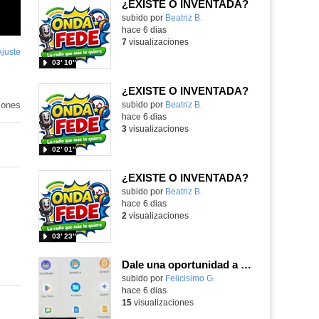
¿EXISTE O INVENTADA?
Contenido educativo.
subido por
Beatriz B.
-
hace 6 dias
7
visualizaciones
Ajuste
de
03′ 10″
pantalla
¿EXISTE O INVENTADA?
iones
Contenido educativo.
subido por
Beatriz B.
-
hace 6 dias
3
visualizaciones
02′ 01″
¿EXISTE O INVENTADA?
Contenido educativo.
subido por
Beatriz B.
-
hace 6 dias
2
visualizaciones
03′ 23″
Dale una oportunidad a los Chromebooks y utiliza un proyector para realizar talleres si no tienes pantallas táctiles
Contenido educativo.
subido por
Felicisimo G.
-
hace 6 dias
15
visualizaciones