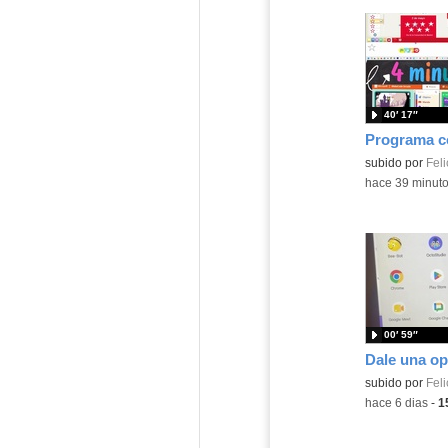
40′ 17″
Contenido educ
subido por
Feli
-
hace 39 minut
00′ 59″
Contenido educ
subido por
Feli
-
hace 6 dias
-
1