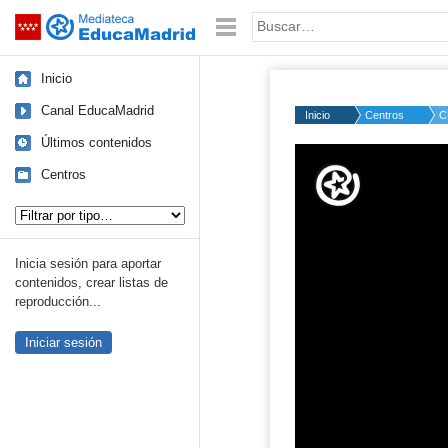
Mediateca de EducaMadrid
Saltar navegación
Palabra o frase:
Inicio
Canal EducaMadrid
Inicio
Centros
C
Últimos contenidos
Volume
50%
Centros
Tipo de contenido:
Inicia sesión para aportar
contenidos, crear listas de
reproducción...
Iniciar sesión