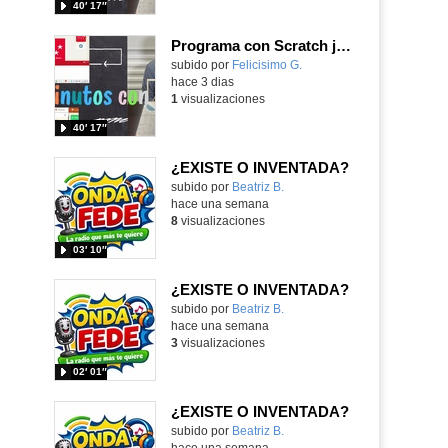
40′ 17″
Programa con Scratch juegos con los partidos del mundial 2026 ganados por España
Contenido educativo.
subido por
Felicisimo G.
-
hace 3 dias
1
visualizaciones
40′ 17″
¿EXISTE O INVENTADA?
Contenido educativo.
subido por
Beatriz B.
-
hace una semana
8
visualizaciones
03′ 10″
¿EXISTE O INVENTADA?
Contenido educativo.
subido por
Beatriz B.
-
hace una semana
3
visualizaciones
02′ 01″
¿EXISTE O INVENTADA?
Contenido educativo.
subido por
Beatriz B.
-
hace una semana