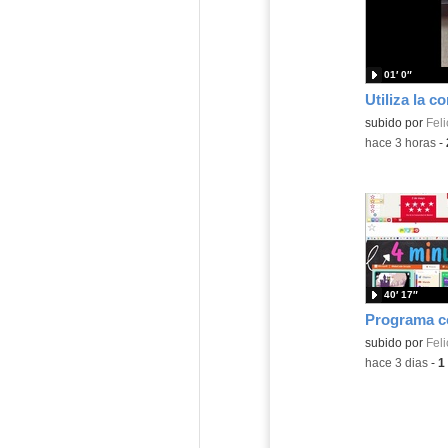
01′ 0″
Contenido educ
subido por
Feli
-
hace 3 horas
-
40′ 17″
Contenido educ
subido por
Feli
-
hace 3 dias
-
1