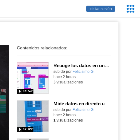
Servic
Iniciar sesión
Educa
Contenidos relacionados:
Recoge los datos en una gráfica programando tu placa microbit con MakeCode y conoce la Tª y nivel de luz en este eclipse
Contenido educativo.
subido por
Felicisimo G.
-
hace 2 horas
3
visualizaciones
04′ 54″
Mide datos en directo usando tu placa microbit y programando con MakeCode dos placas conectadas por radio
Contenido educativo.
subido por
Felicisimo G.
-
hace 2 horas
1
visualizaciones
02′ 03″