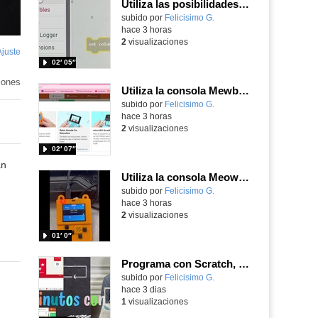
Utiliza las posibilidades de tu microbit programando com MakeCode para medir temperatura y nivel de luz con Datalogger
Contenido educativo.
subido por
Felicisimo G.
-
hace 3 horas
2
visualizaciones
Ajuste
de
02′ 05″
pantalla
iones
Utiliza la consola Mewbit de Kittenbot para llevar tus juegos arcade de MakeCode a tu mano
Contenido educativo.
subido por
Felicisimo G.
-
hace 3 horas
2
visualizaciones
02′ 07″
an
Utiliza la consola Meowbit de KIttenbot para jugar con tus programas MakeCode Arcade
Contenido educativo.
subido por
Felicisimo G.
-
hace 3 horas
2
visualizaciones
01′ 0″
Programa con Scratch, 8 diferentes juegos para vivir la emoción de los partidos de España en el mundial 2026
Contenido educativo.
subido por
Felicisimo G.
-
hace 3 dias
1
visualizaciones