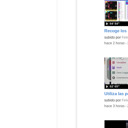
04′ 54″
Contenido educ
subido por
Feli
-
hace 2 horas
-
02′ 05″
Contenido educ
subido por
Feli
-
hace 3 horas
-