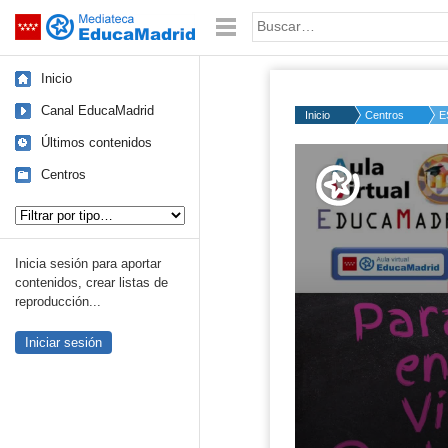
Mediateca de EducaMadrid
Saltar navegación
Palabra o frase:
Inicio
Canal EducaMadrid
Inicio
Centros
E
Últimos contenidos
Volume
50%
Centros
Tipo de contenido:
Inicia sesión para aportar
contenidos, crear listas de
reproducción...
Iniciar sesión