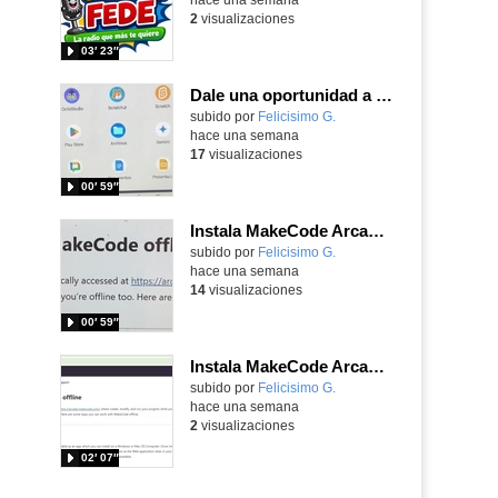
2
visualizaciones
03′ 23″
Dale una oportunidad a los Chromebooks y utiliza un proyector para realizar talleres si no tienes pantallas táctiles
Contenido educativo.
subido por
Felicisimo G.
-
hace una semana
17
visualizaciones
00′ 59″
Instala MakeCode Arcade para trabajar offline en tu tablet, ordenador, Chromebook
Contenido educativo.
subido por
Felicisimo G.
-
hace una semana
14
visualizaciones
00′ 59″
Instala MakeCode Arcade offline para programar grandes juegos sin necesidad de Internet
Contenido educativo.
subido por
Felicisimo G.
-
hace una semana
2
visualizaciones
02′ 07″