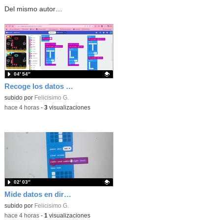
Del mismo autor…
04′ 54″
Recoge los datos en una gráfica programando tu placa microbit con MakeCode y conoce la Tª y nivel de luz en este eclipse
Contenido educativo.
subido por
Felicisimo G.
-
hace 4 horas
-
3
visualizaciones
02′ 03″
Mide datos en directo usando tu placa microbit y programando con MakeCode dos placas conectadas por radio
Contenido educativo.
subido por
Felicisimo G.
-
hace 4 horas
-
1
visualizaciones