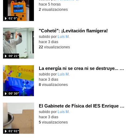
hace 5 horas
2
visualizaciones
01′ 0″
"Coheté": ¡Levitación flamígera!
Contenido educativo.
subido por
Luis M.
-
hace 3 dias
22
visualizaciones
00′ 21″
La energía ni se crea ni se destruye... ¡se experimenta! El Tierno en la Feria Madrid es Ciencia 2026
Contenido educativo.
subido por
Luis M.
-
hace 3 dias
8
visualizaciones
00′ 30″
El Gabinete de Física del IES Enrique Tierno Galván de Parla (Curso 25-26)
Contenido educativo.
subido por
Luis M.
-
hace 3 dias
5
visualizaciones
01′ 01″