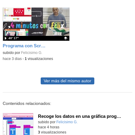
40′ 17″
Programa con Scratch juegos con los partidos del mundial 2026 ganados por España
Contenido educativo.
subido por
Felicisimo G.
-
hace 3 dias
-
1
visualizaciones
Ver más del mismo autor
Contenidos relacionados:
Recoge los datos en una gráfica programando tu placa microbit con MakeCode y conoce la Tª y nivel de luz en este eclipse
Contenido educativo.
subido por
Felicisimo G.
-
hace 4 horas
3
visualizaciones