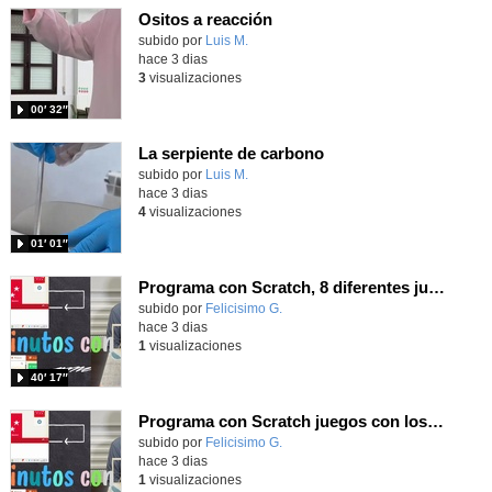
Ositos a reacción
Contenido educativo.
subido por
Luis M.
-
hace 3 dias
3
visualizaciones
00′ 32″
La serpiente de carbono
Contenido educativo.
subido por
Luis M.
-
hace 3 dias
4
visualizaciones
01′ 01″
Programa con Scratch, 8 diferentes juegos para vivir la emoción de los partidos de España en el mundial 2026
Contenido educativo.
subido por
Felicisimo G.
-
hace 3 dias
1
visualizaciones
40′ 17″
Programa con Scratch juegos con los partidos del mundial 2026 ganados por España
Contenido educativo.
subido por
Felicisimo G.
-
hace 3 dias
1
visualizaciones