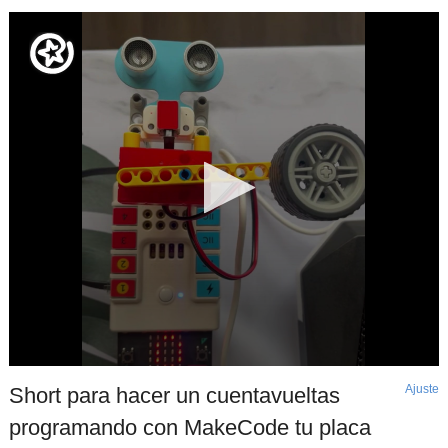
Ajuste
d
Short para hacer un cuentavueltas
p
programando con MakeCode tu placa