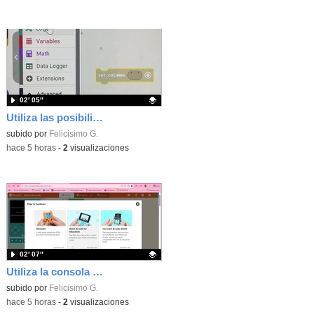
02′ 05″
Utiliza las posibilidades de tu microbit programando com MakeCode para medir temperatura y nivel de luz con Datalogger
Contenido educativo.
subido por
Felicisimo G.
-
hace 5 horas
-
2
visualizaciones
02′ 07″
Utiliza la consola Mewbit de Kittenbot para llevar tus juegos arcade de MakeCode a tu mano
Contenido educativo.
subido por
Felicisimo G.
-
hace 5 horas
-
2
visualizaciones