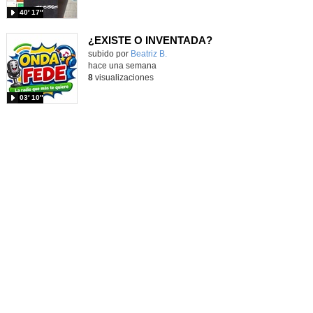
40′ 17″
¿EXISTE O INVENTADA?
Contenido educativo.
subido por
Beatriz B.
-
hace una semana
8
visualizaciones
03′ 10″