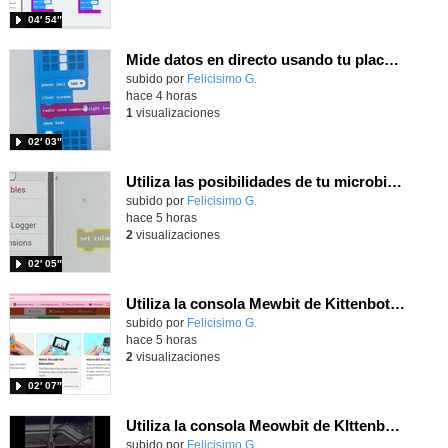
04′ 54″
Mide datos en directo usando tu placa microbit y programando con MakeCode dos placas conectadas por radio
Contenido educativo.
subido por
Felicisimo G.
-
hace 4 horas
1
visualizaciones
02′ 03″
Utiliza las posibilidades de tu microbit programando com MakeCode para medir temperatura y nivel de luz con Datalogger
Contenido educativo.
subido por
Felicisimo G.
-
hace 5 horas
2
visualizaciones
02′ 05″
Utiliza la consola Mewbit de Kittenbot para llevar tus juegos arcade de MakeCode a tu mano
Contenido educativo.
subido por
Felicisimo G.
-
hace 5 horas
2
visualizaciones
02′ 07″
Utiliza la consola Meowbit de KIttenbot para jugar con tus programas MakeCode Arcade
Contenido educativo.
subido por
Felicisimo G.
-