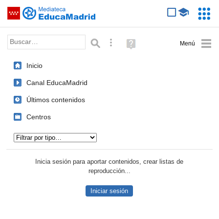
Mediateca de EducaMadrid
Saltar navegación
Servic
Educa
Palabra o frase:
Búsqueda avanzada
Ayuda
(en
ventana
Inicio
nueva)
Canal EducaMadrid
Últimos contenidos
Centros
Tipo de contenido:
Inicia sesión para aportar contenidos, crear listas de
reproducción...
Iniciar sesión