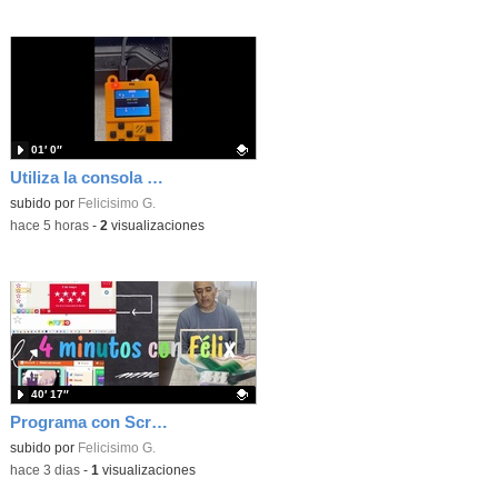
01′ 0″
Utiliza la consola Meowbit de KIttenbot para jugar con tus programas MakeCode Arcade
Contenido educativo.
subido por
Felicisimo G.
-
hace 5 horas
-
2
visualizaciones
40′ 17″
Programa con Scratch, 8 diferentes juegos para vivir la emoción de los partidos de España en el mundial 2026
Contenido educativo.
subido por
Felicisimo G.
-
hace 3 dias
-
1
visualizaciones