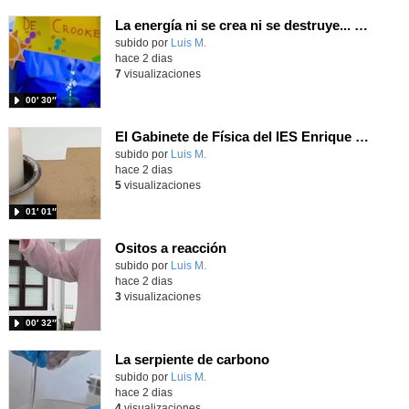
La energía ni se crea ni se destruye... ¡se experimenta! El Tierno en la Feria Madrid es Ciencia 2026
Contenido educativo.
subido por
Luis M.
-
hace 2 dias
7
visualizaciones
00′ 30″
El Gabinete de Física del IES Enrique Tierno Galván de Parla (Curso 25-26)
Contenido educativo.
subido por
Luis M.
-
hace 2 dias
5
visualizaciones
01′ 01″
Ositos a reacción
Contenido educativo.
subido por
Luis M.
-
hace 2 dias
3
visualizaciones
00′ 32″
La serpiente de carbono
Contenido educativo.
subido por
Luis M.
-
hace 2 dias
4
visualizaciones