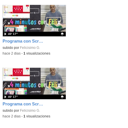
40′ 17″
Programa con Scratch, 8 diferentes juegos para vivir la emoción de los partidos de España en el mundial 2026
Contenido educativo.
subido por
Felicisimo G.
-
hace 2 dias
-
1
visualizaciones
40′ 17″
Programa con Scratch juegos con los partidos del mundial 2026 ganados por España
Contenido educativo.
subido por
Felicisimo G.
-
hace 2 dias
-
1
visualizaciones