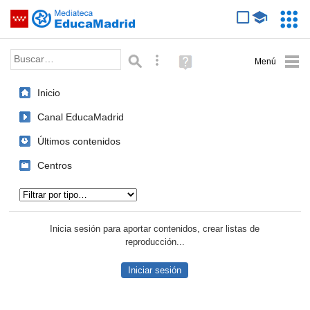
Mediateca de EducaMadrid
Saltar navegación
Servic
Educa
Palabra o frase:
Búsqueda avanzada
Ayuda
(en
ventana
Inicio
nueva)
Canal EducaMadrid
Últimos contenidos
Centros
Tipo de contenido:
Inicia sesión para aportar contenidos, crear listas de
reproducción...
Iniciar sesión