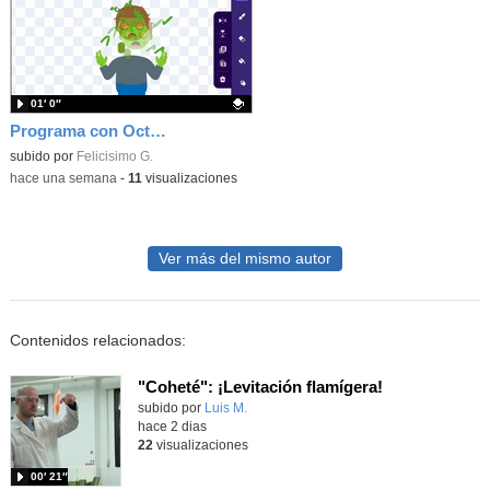
01′ 0″
Programa con OctoStudio, un juego homenajeando al House of the dead con Zombies
Contenido educativo.
subido por
Felicisimo G.
-
hace una semana
-
11
visualizaciones
Ver más del mismo autor
Contenidos relacionados:
"Coheté": ¡Levitación flamígera!
Contenido educativo.
subido por
Luis M.
-
hace 2 dias
22
visualizaciones
00′ 21″