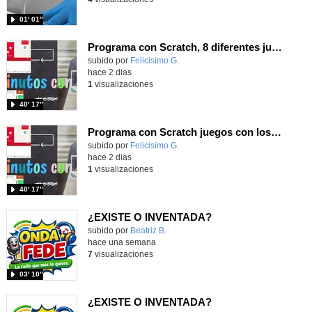
01′ 01″
Programa con Scratch, 8 diferentes juegos para vivir la emoción de los partidos de España en el mundial 2026
Contenido educativo.
subido por
Felicisimo G.
-
hace 2 dias
1
visualizaciones
40′ 17″
Programa con Scratch juegos con los partidos del mundial 2026 ganados por España
Contenido educativo.
subido por
Felicisimo G.
-
hace 2 dias
1
visualizaciones
40′ 17″
¿EXISTE O INVENTADA?
Contenido educativo.
subido por
Beatriz B.
-
hace una semana
7
visualizaciones
03′ 10″
¿EXISTE O INVENTADA?