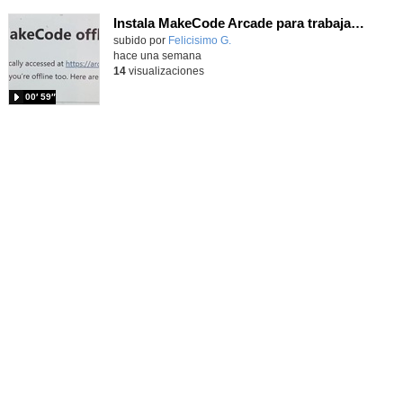
Instala MakeCode Arcade para trabajar offline en tu tablet, ordenador, Chromebook
Contenido educativo.
subido por
Felicisimo G.
-
hace una semana
14
visualizaciones
00′ 59″