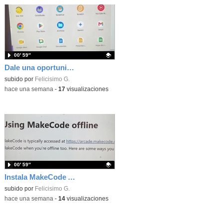
00′ 59″
Dale una oportunidad a los Chromebooks y utiliza un proyector para realizar talleres si no tienes pantallas táctiles
Contenido educativo.
subido por
Felicisimo G.
-
hace una semana
-
17
visualizaciones
00′ 59″
Instala MakeCode Arcade para trabajar offline en tu tablet, ordenador, Chromebook
Contenido educativo.
subido por
Felicisimo G.
-
hace una semana
-
14
visualizaciones