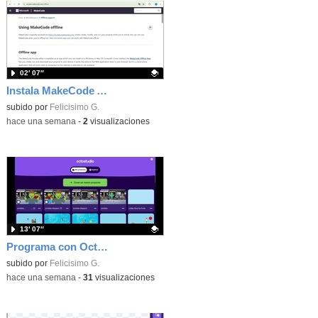
02′ 07″
Instala MakeCode Arcade offline para programar grandes juegos sin necesidad de Internet
Contenido educativo.
subido por
Felicisimo G.
-
hace una semana
-
2
visualizaciones
13′ 07″
Programa con OctoStudio, un juego de disparos contra Zombies con un cargador basado en el House of the dead
Contenido educativo.
subido por
Felicisimo G.
-
hace una semana
-
31
visualizaciones