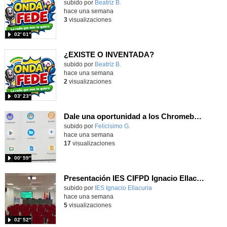
Contenido educativo.
subido por
Beatriz B.
-
hace una semana
3
visualizaciones
02′ 01″
¿EXISTE O INVENTADA?
Contenido educativo.
subido por
Beatriz B.
-
hace una semana
2
visualizaciones
03′ 23″
Dale una oportunidad a los Chromebooks y utiliza un proyector para realizar talleres si no tienes pantallas táctiles
Contenido educativo.
subido por
Felicisimo G.
-
hace una semana
17
visualizaciones
00′ 59″
Presentación IES CIFPD Ignacio Ellacuría
Contenido educativo.
subido por
IES Ignacio Ellacuria
-
hace una semana
5
visualizaciones
02′ 52″