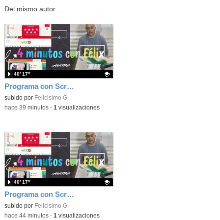
Del mismo autor…
40′ 17″
Programa con Scratch, 8 diferentes juegos para vivir la emoción de los partidos de España en el mundial 2026
Contenido educativo.
subido por
Felicisimo G.
-
hace 39 minutos
-
1
visualizaciones
40′ 17″
Programa con Scratch juegos con los partidos del mundial 2026 ganados por España
Contenido educativo.
subido por
Felicisimo G.
-
hace 44 minutos
-
1
visualizaciones