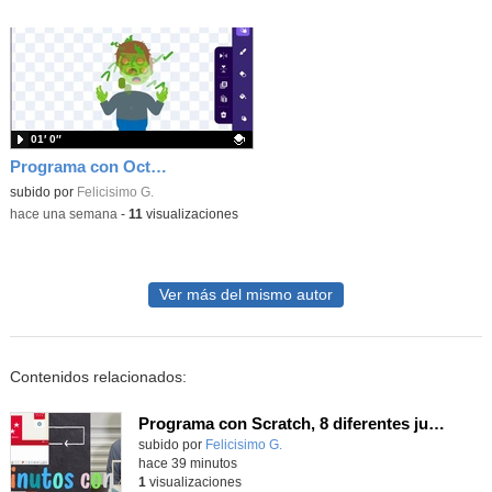
01′ 0″
Programa con OctoStudio, un juego homenajeando al House of the dead con Zombies
Contenido educativo.
subido por
Felicisimo G.
-
hace una semana
-
11
visualizaciones
Ver más del mismo autor
Contenidos relacionados:
Programa con Scratch, 8 diferentes juegos para vivir la emoción de los partidos de España en el mundial 2026
Contenido educativo.
subido por
Felicisimo G.
-
hace 39 minutos
1
visualizaciones