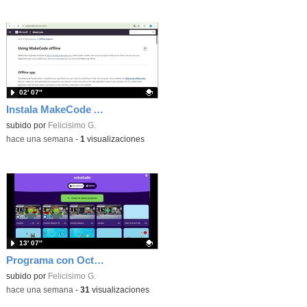
02′ 07″
Instala MakeCode Arcade offline para programar grandes juegos sin necesidad de Internet
Contenido educativo.
subido por
Felicisimo G.
-
hace una semana
-
1
visualizaciones
13′ 07″
Programa con OctoStudio, un juego de disparos contra Zombies con un cargador basado en el House of the dead
Contenido educativo.
subido por
Felicisimo G.
-
hace una semana
-
31
visualizaciones