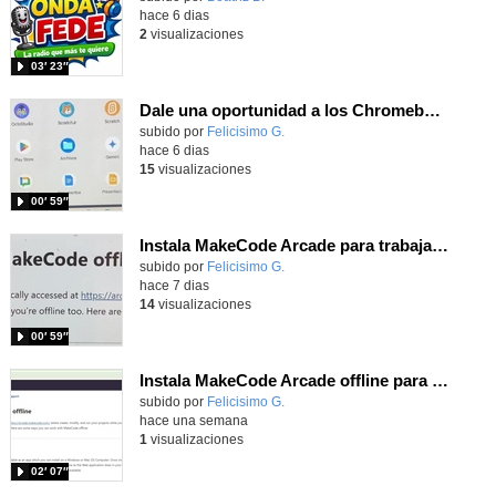
hace 6 dias
2
visualizaciones
03′ 23″
Dale una oportunidad a los Chromebooks y utiliza un proyector para realizar talleres si no tienes pantallas táctiles
Contenido educativo.
subido por
Felicisimo G.
-
hace 6 dias
15
visualizaciones
00′ 59″
Instala MakeCode Arcade para trabajar offline en tu tablet, ordenador, Chromebook
Contenido educativo.
subido por
Felicisimo G.
-
hace 7 dias
14
visualizaciones
00′ 59″
Instala MakeCode Arcade offline para programar grandes juegos sin necesidad de Internet
Contenido educativo.
subido por
Felicisimo G.
-
hace una semana
1
visualizaciones
02′ 07″