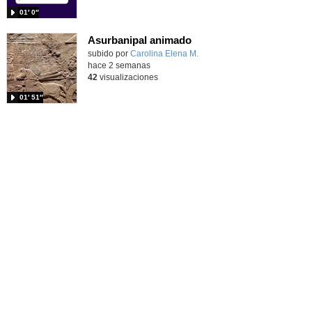
01′ 0″
Asurbanipal animado
Contenido educativo.
subido por
Carolina Elena M.
-
hace 2 semanas
42
visualizaciones
01′ 51″