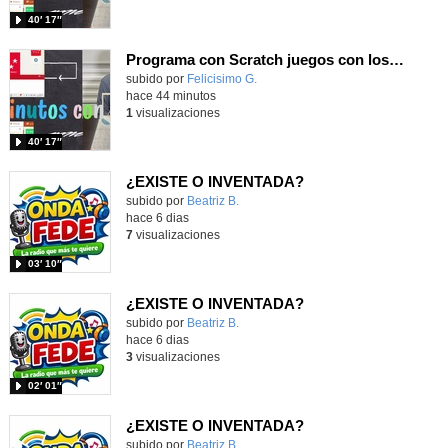
40′ 17″
Programa con Scratch juegos con los partidos del mundial 2026 ganados por España
Contenido educativo.
subido por
Felicisimo G.
-
hace 44 minutos
1
visualizaciones
40′ 17″
¿EXISTE O INVENTADA?
Contenido educativo.
subido por
Beatriz B.
-
hace 6 dias
7
visualizaciones
03′ 10″
¿EXISTE O INVENTADA?
Contenido educativo.
subido por
Beatriz B.
-
hace 6 dias
3
visualizaciones
02′ 01″
¿EXISTE O INVENTADA?
Contenido educativo.
subido por
Beatriz B.
-