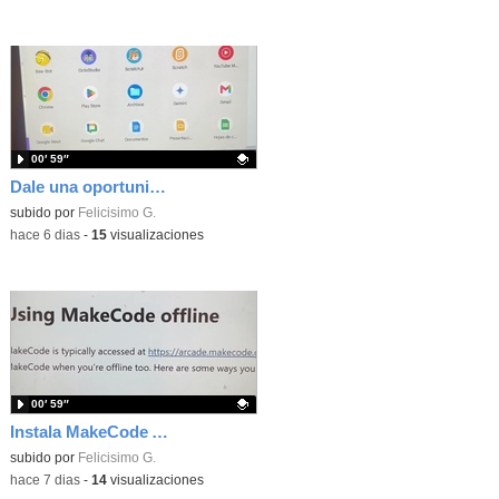
00′ 59″
Dale una oportunidad a los Chromebooks y utiliza un proyector para realizar talleres si no tienes pantallas táctiles
Contenido educativo.
subido por
Felicisimo G.
-
hace 6 dias
-
15
visualizaciones
00′ 59″
Instala MakeCode Arcade para trabajar offline en tu tablet, ordenador, Chromebook
Contenido educativo.
subido por
Felicisimo G.
-
hace 7 dias
-
14
visualizaciones