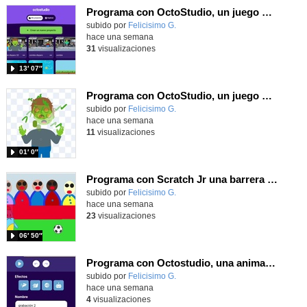
Programa con OctoStudio, un juego de disparos contra Zombies con un cargador basado en el House of the dead
Contenido educativo.
subido por
Felicisimo G.
-
hace una semana
31
visualizaciones
13′ 07″
Programa con OctoStudio, un juego homenajeando al House of the dead con Zombies
Contenido educativo.
subido por
Felicisimo G.
-
hace una semana
11
visualizaciones
01′ 0″
Programa con Scratch Jr una barrera que se desplaza para dar sensación de movimiento
Contenido educativo.
subido por
Felicisimo G.
-
hace una semana
23
visualizaciones
06′ 50″
Programa con Octostudio, una animación utilizando la cámara para una foto y audio y texto para comunicar.
Contenido educativo.
subido por
Felicisimo G.
-
hace una semana
4
visualizaciones