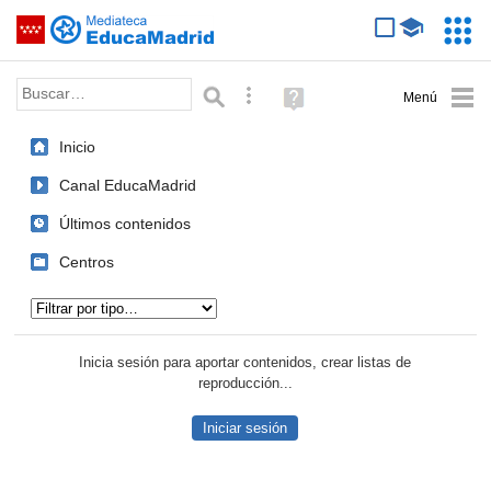
Mediateca de EducaMadrid
Saltar navegación
Servic
Educa
Palabra o frase:
Búsqueda avanzada
Ayuda
(en
ventana
Inicio
nueva)
Canal EducaMadrid
Últimos contenidos
Centros
Tipo de contenido:
Inicia sesión para aportar contenidos, crear listas de
reproducción...
Iniciar sesión