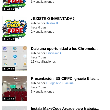
3
visualizaciones
02′ 01″
¿EXISTE O INVENTADA?
Contenido educativo.
subido por
Beatriz B.
-
hace 6 dias
2
visualizaciones
03′ 23″
Dale una oportunidad a los Chromebooks y utiliza un proyector para realizar talleres si no tienes pantallas táctiles
Contenido educativo.
subido por
Felicisimo G.
-
hace 7 dias
15
visualizaciones
00′ 59″
Presentación IES CIFPD Ignacio Ellacuría
Contenido educativo.
subido por
IES Ignacio Ellacuria
-
hace 7 dias
3
visualizaciones
02′ 52″
Instala MakeCode Arcade para trabajar offline en tu tablet, ordenador, Chromebook