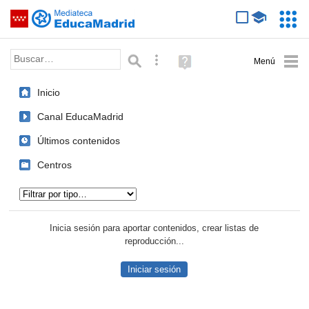
Mediateca de EducaMadrid
Saltar navegación
Servic
Educa
Palabra o frase:
Búsqueda avanzada
Ayuda
(en
ventana
Inicio
nueva)
Canal EducaMadrid
Últimos contenidos
Centros
Tipo de contenido:
Inicia sesión para aportar contenidos, crear listas de
reproducción...
Iniciar sesión