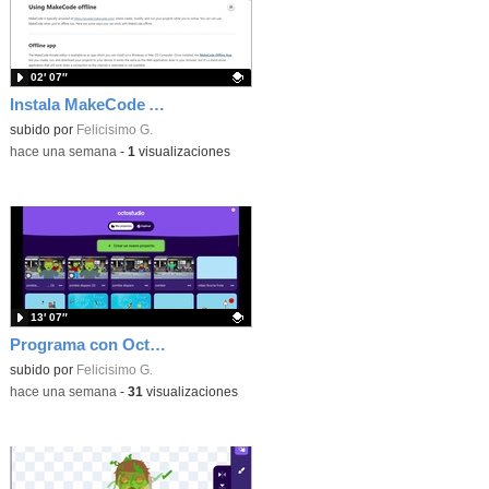
02′ 07″
Instala MakeCode Arcade offline para programar grandes juegos sin necesidad de Internet
Contenido educativo.
subido por
Felicisimo G.
-
hace una semana
-
1
visualizaciones
13′ 07″
Programa con OctoStudio, un juego de disparos contra Zombies con un cargador basado en el House of the dead
Contenido educativo.
subido por
Felicisimo G.
-
hace una semana
-
31
visualizaciones