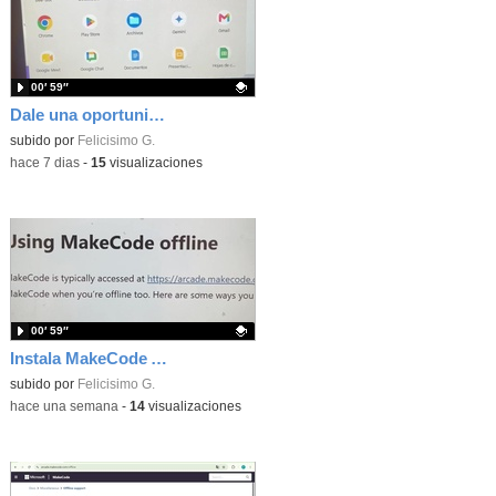
00′ 59″
Dale una oportunidad a los Chromebooks y utiliza un proyector para realizar talleres si no tienes pantallas táctiles
Contenido educativo.
subido por
Felicisimo G.
-
hace 7 dias
-
15
visualizaciones
00′ 59″
Instala MakeCode Arcade para trabajar offline en tu tablet, ordenador, Chromebook
Contenido educativo.
subido por
Felicisimo G.
-
hace una semana
-
14
visualizaciones