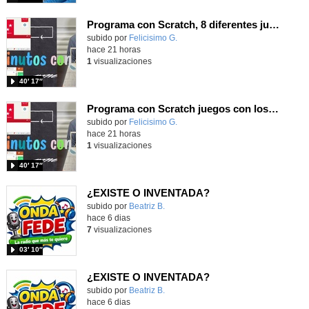
Programa con Scratch, 8 diferentes juegos para vivir la emoción de los partidos de España en el mundial 2026
Contenido educativo.
subido por
Felicisimo G.
-
hace 21 horas
1
visualizaciones
40′ 17″
Programa con Scratch juegos con los partidos del mundial 2026 ganados por España
Contenido educativo.
subido por
Felicisimo G.
-
hace 21 horas
1
visualizaciones
40′ 17″
¿EXISTE O INVENTADA?
Contenido educativo.
subido por
Beatriz B.
-
hace 6 dias
7
visualizaciones
03′ 10″
¿EXISTE O INVENTADA?
Contenido educativo.
subido por
Beatriz B.
-
hace 6 dias