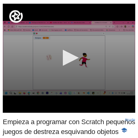
Ajuste
d
Empieza a programar con Scratch pequeños
p
juegos de destreza esquivando objetos
-
Conteni