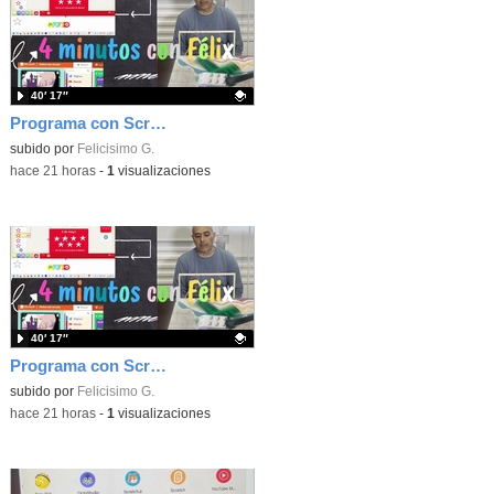
40′ 17″
Programa con Scratch, 8 diferentes juegos para vivir la emoción de los partidos de España en el mundial 2026
Contenido educativo.
subido por
Felicisimo G.
-
hace 21 horas
-
1
visualizaciones
40′ 17″
Programa con Scratch juegos con los partidos del mundial 2026 ganados por España
Contenido educativo.
subido por
Felicisimo G.
-
hace 21 horas
-
1
visualizaciones