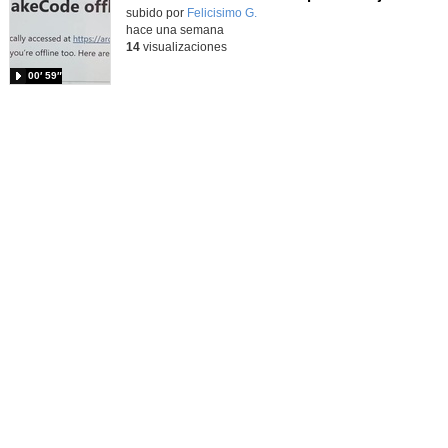
Contenido educativo.
subido por
Felicisimo G.
-
hace una semana
14
visualizaciones
00′ 59″