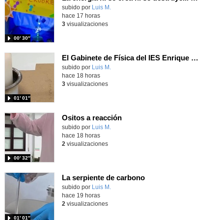
Contenido educativo.
subido por
Luis M.
-
hace 17 horas
3
visualizaciones
00′ 30″
El Gabinete de Física del IES Enrique Tierno Galván de Parla (Curso 25-26)
Contenido educativo.
subido por
Luis M.
-
hace 18 horas
3
visualizaciones
01′ 01″
Ositos a reacción
Contenido educativo.
subido por
Luis M.
-
hace 18 horas
2
visualizaciones
00′ 32″
La serpiente de carbono
Contenido educativo.
subido por
Luis M.
-
hace 19 horas
2
visualizaciones
01′ 01″