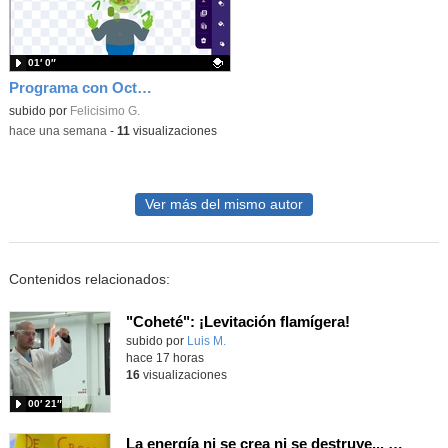
01′ 0″
Programa con OctoStudio, un juego homenajeando al House of the dead con Zombies
Contenido educativo.
subido por
Felicisimo G.
-
hace una semana
-
11
visualizaciones
Ver más del mismo autor
Contenidos relacionados:
"Coheté": ¡Levitación flamígera!
Contenido educativo.
subido por
Luis M.
-
hace 17 horas
16
visualizaciones
00′ 21″
La energía ni se crea ni se destruye... ¡se experimenta! El Tierno en la Feria Madrid es Ciencia 2026