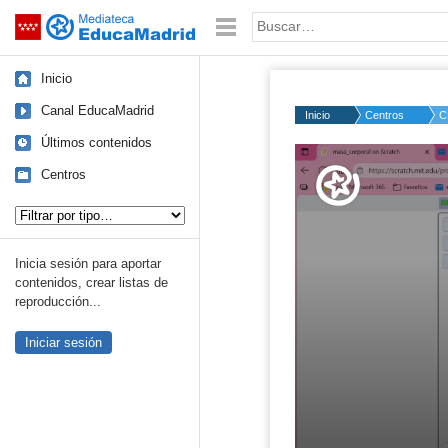
Mediateca de EducaMadrid
Saltar navegación
Palabra o frase:
Inicio
Canal EducaMadrid
Inicio
Centros
C
Últimos contenidos
Volume
50%
Centros
Tipo de contenido:
Inicia sesión para aportar
contenidos, crear listas de
reproducción...
Iniciar sesión