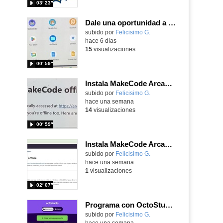
03′ 23″
Dale una oportunidad a los Chromebooks y utiliza un proyector para realizar talleres si no tienes pantallas táctiles
Contenido educativo.
subido por
Felicisimo G.
-
hace 6 dias
15
visualizaciones
00′ 59″
Instala MakeCode Arcade para trabajar offline en tu tablet, ordenador, Chromebook
Contenido educativo.
subido por
Felicisimo G.
-
hace una semana
14
visualizaciones
00′ 59″
Instala MakeCode Arcade offline para programar grandes juegos sin necesidad de Internet
Contenido educativo.
subido por
Felicisimo G.
-
hace una semana
1
visualizaciones
02′ 07″
Programa con OctoStudio, un juego de disparos contra Zombies con un cargador basado en el House of the dead
Contenido educativo.
subido por
Felicisimo G.
-
hace una semana