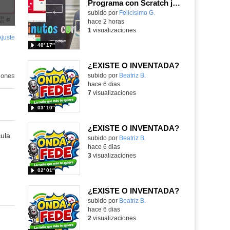
Programa con Scratch juegos con los partidos del mundial 2026 ganados por España
Contenido educativo.
subido por
Felicisimo G.
-
hace 2 horas
1
visualizaciones
Ajuste
de
40′ 17″
pantalla
¿EXISTE O INVENTADA?
iones
Contenido educativo.
subido por
Beatriz B.
-
hace 6 dias
7
visualizaciones
03′ 10″
¿EXISTE O INVENTADA?
cula
Contenido educativo.
subido por
Beatriz B.
-
hace 6 dias
3
visualizaciones
02′ 01″
¿EXISTE O INVENTADA?
Contenido educativo.
subido por
Beatriz B.
-
hace 6 dias
2
visualizaciones