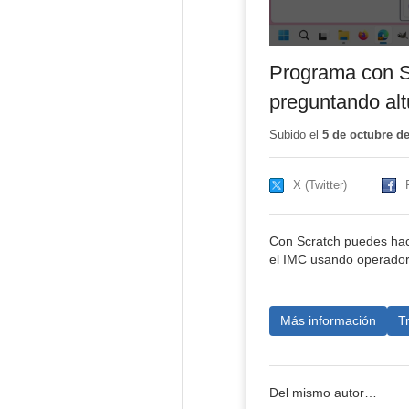
Programa con Sc
preguntando alt
Subido el
5 de octubre d
X (Twitter)
Con Scratch puedes hace
el IMC usando operadore
Más información
T
Del mismo autor…