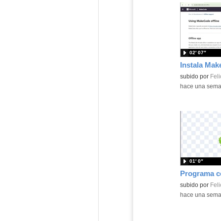
02′ 07″
Contenido educ
subido por
Feli
-
hace una sem
01′ 0″
Contenido educ
subido por
Feli
-
hace una sem