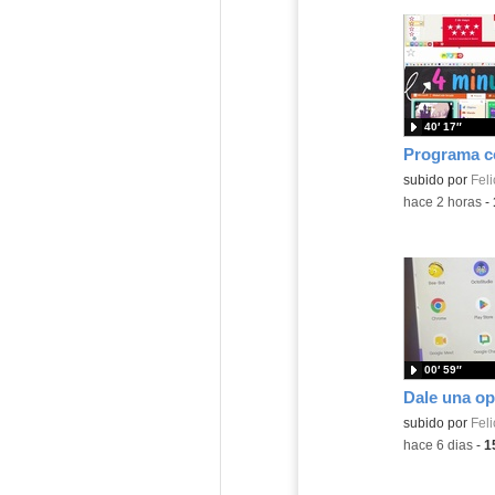
40′ 17″
Contenido educ
subido por
Feli
-
hace 2 horas
-
00′ 59″
Contenido educ
subido por
Feli
-
hace 6 dias
-
1