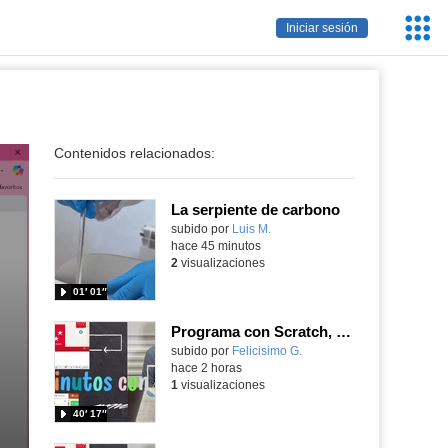
Servic
Iniciar sesión
Educa
Contenidos relacionados:
La serpiente de carbono
Contenido educativo.
subido por
Luis M.
-
hace 45 minutos
2
visualizaciones
01′ 01″
Programa con Scratch, 8 diferentes juegos para vivir la emoción de los partidos de España en el mundial 2026
Contenido educativo.
subido por
Felicisimo G.
-
hace 2 horas
1
visualizaciones
40′ 17″