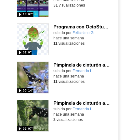
31
visualizaciones
13′ 07″
Programa con OctoStudio, un juego homenajeando al House of the dead con Zombies
Contenido educativo.
subido por
Felicisimo G.
-
hace una semana
11
visualizaciones
01′ 0″
Pimpinela de cinturón amarillo Amata phegea (Linnaeus, 1758)
Contenido educativo.
subido por
Fernando L.
-
hace una semana
11
visualizaciones
00′ 14″
Pimpinela de cinturón amarillo Amata phegea (Linnaeus, 1758)
Contenido educativo.
subido por
Fernando L.
-
hace una semana
2
visualizaciones
02′ 07″