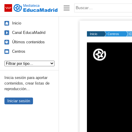
Mediateca de EducaMadrid
Saltar navegación
Palabra o frase:
Inicio
Canal EducaMadrid
Inicio
Centros
C
Últimos contenidos
Volume
50%
Centros
Tipo de contenido:
Inicia sesión para aportar
contenidos, crear listas de
reproducción...
Iniciar sesión