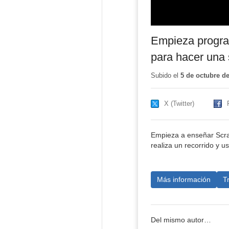
Empieza progra
para hacer una 
Subido el
5 de octubre d
X (Twitter)
Empieza a enseñar Scrat
realiza un recorrido y u
Más información
T
Del mismo autor…