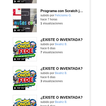
40′ 17″
Programa con Scratch juegos con los partidos del mundial 2026 ganados por España
Contenido educativo.
subido por
Felicisimo G.
-
hace 7 horas
1
visualizaciones
40′ 17″
¿EXISTE O INVENTADA?
Contenido educativo.
subido por
Beatriz B.
-
hace 6 dias
7
visualizaciones
03′ 10″
¿EXISTE O INVENTADA?
Contenido educativo.
subido por
Beatriz B.
-
hace 6 dias
3
visualizaciones
02′ 01″
¿EXISTE O INVENTADA?
Contenido educativo.
subido por
Beatriz B.
-
hace 6 dias