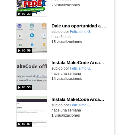
2
visualizaciones
03′ 23″
Dale una oportunidad a los Chromebooks y utiliza un proyector para realizar talleres si no tienes pantallas táctiles
Contenido educativo.
subido por
Felicisimo G.
-
hace 6 dias
15
visualizaciones
00′ 59″
Instala MakeCode Arcade para trabajar offline en tu tablet, ordenador, Chromebook
Contenido educativo.
subido por
Felicisimo G.
-
hace una semana
14
visualizaciones
00′ 59″
Instala MakeCode Arcade offline para programar grandes juegos sin necesidad de Internet
Contenido educativo.
subido por
Felicisimo G.
-
hace una semana
1
visualizaciones
02′ 07″