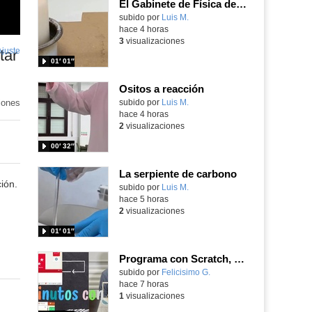
El Gabinete de Física del IES Enrique Tierno Galván de Parla (Curso 25-26)
Contenido educativo.
subido por
Luis M.
-
hace 4 horas
3
visualizaciones
Ajuste
de
tar
01′ 01″
pantalla
Ositos a reacción
iones
Contenido educativo.
subido por
Luis M.
-
hace 4 horas
2
visualizaciones
00′ 32″
La serpiente de carbono
ión.
Contenido educativo.
subido por
Luis M.
-
hace 5 horas
2
visualizaciones
01′ 01″
Programa con Scratch, 8 diferentes juegos para vivir la emoción de los partidos de España en el mundial 2026
Contenido educativo.
subido por
Felicisimo G.
-
hace 7 horas
1
visualizaciones