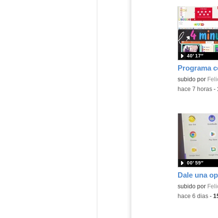
40′ 17″
Contenido educ
subido por
Feli
-
hace 7 horas
-
00′ 59″
Contenido educ
subido por
Feli
-
hace 6 dias
-
1