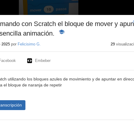
mando con Scratch el bloque de mover y apun
sencilla animación.
-
Contenido
educativo
e 2025
por
Felicisimo G.
29
visualizac
Facebook
Embeber
ch utilizando los bloques azules de movimiento y de apuntar en direcc
sa el bloque de naranja de repetir
ranscripción