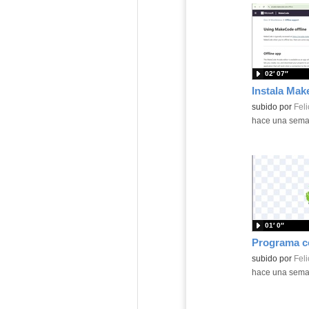
02′ 07″
Contenido educ
subido por
Feli
-
hace una sem
01′ 0″
Contenido educ
subido por
Feli
-
hace una sem