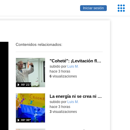
Servic
Iniciar sesión
Educa
Contenidos relacionados:
"Coheté": ¡Levitación flamígera!
Contenido educativo.
subido por
Luis M.
-
hace 3 horas
6
visualizaciones
00′ 21″
La energía ni se crea ni se destruye... ¡se experimenta! El Tierno en la Feria Madrid es Ciencia 2026
Contenido educativo.
subido por
Luis M.
-
hace 3 horas
3
visualizaciones
00′ 30″