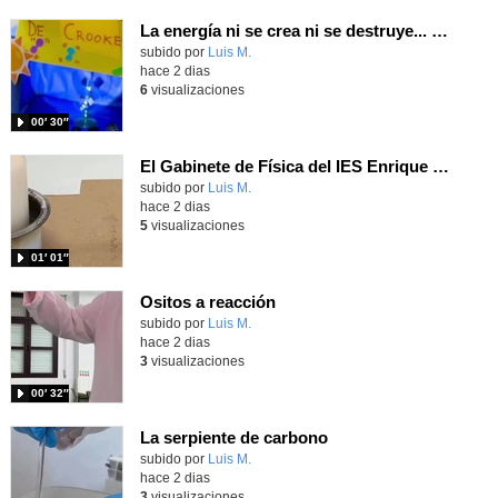
La energía ni se crea ni se destruye... ¡se experimenta! El Tierno en la Feria Madrid es Ciencia 2026
Contenido educativo.
subido por
Luis M.
-
hace 2 dias
6
visualizaciones
00′ 30″
El Gabinete de Física del IES Enrique Tierno Galván de Parla (Curso 25-26)
Contenido educativo.
subido por
Luis M.
-
hace 2 dias
5
visualizaciones
01′ 01″
Ositos a reacción
Contenido educativo.
subido por
Luis M.
-
hace 2 dias
3
visualizaciones
00′ 32″
La serpiente de carbono
Contenido educativo.
subido por
Luis M.
-
hace 2 dias
3
visualizaciones