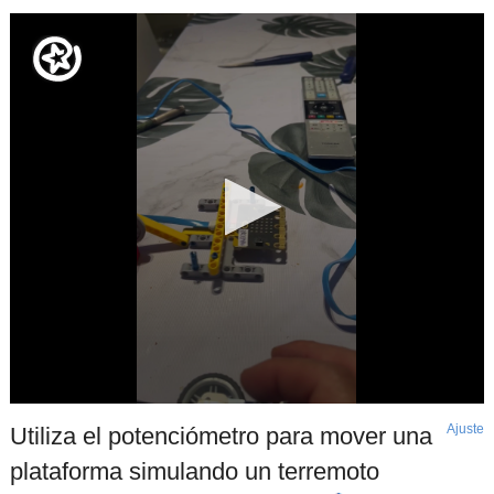
Ajuste
d
Utiliza el potenciómetro para mover una
p
plataforma simulando un terremoto