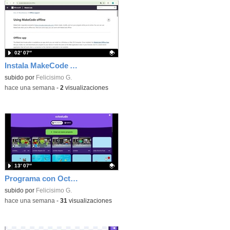
02′ 07″
Instala MakeCode Arcade offline para programar grandes juegos sin necesidad de Internet
Contenido educativo.
subido por
Felicisimo G.
-
hace una semana
-
2
visualizaciones
13′ 07″
Programa con OctoStudio, un juego de disparos contra Zombies con un cargador basado en el House of the dead
Contenido educativo.
subido por
Felicisimo G.
-
hace una semana
-
31
visualizaciones