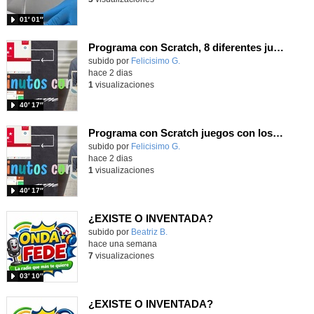
01′ 01″
Programa con Scratch, 8 diferentes juegos para vivir la emoción de los partidos de España en el mundial 2026
Contenido educativo.
subido por
Felicisimo G.
-
hace 2 dias
1
visualizaciones
40′ 17″
Programa con Scratch juegos con los partidos del mundial 2026 ganados por España
Contenido educativo.
subido por
Felicisimo G.
-
hace 2 dias
1
visualizaciones
40′ 17″
¿EXISTE O INVENTADA?
Contenido educativo.
subido por
Beatriz B.
-
hace una semana
7
visualizaciones
03′ 10″
¿EXISTE O INVENTADA?