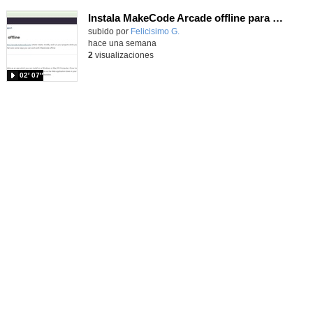
Instala MakeCode Arcade offline para programar grandes juegos sin necesidad de Internet
Contenido educativo.
subido por
Felicisimo G.
-
hace una semana
2
visualizaciones
02′ 07″