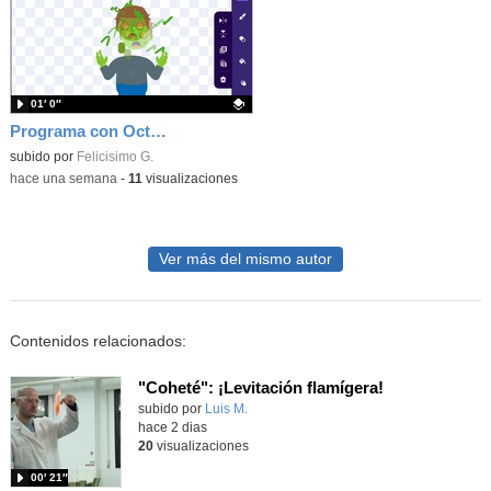
01′ 0″
Programa con OctoStudio, un juego homenajeando al House of the dead con Zombies
Contenido educativo.
subido por
Felicisimo G.
-
hace una semana
-
11
visualizaciones
Ver más del mismo autor
Contenidos relacionados:
"Coheté": ¡Levitación flamígera!
Contenido educativo.
subido por
Luis M.
-
hace 2 dias
20
visualizaciones
00′ 21″