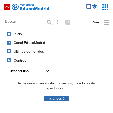
Mediateca de EducaMadrid
Saltar navegación
Servic
Educa
Palabra o frase:
Búsqueda avanzada
Ayuda
(en
ventana
Inicio
nueva)
Canal EducaMadrid
Últimos contenidos
Centros
Tipo de contenido:
Inicia sesión para aportar contenidos, crear listas de
reproducción...
Iniciar sesión