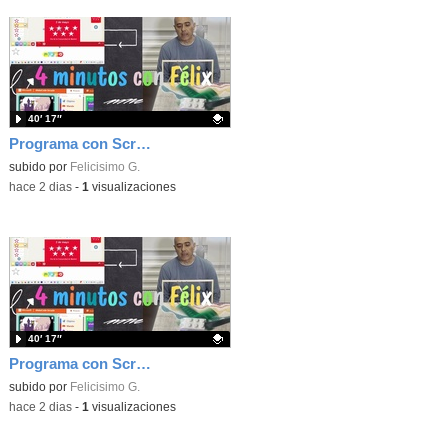
40′ 17″
Programa con Scratch, 8 diferentes juegos para vivir la emoción de los partidos de España en el mundial 2026
Contenido educativo.
subido por
Felicisimo G.
-
hace 2 dias
-
1
visualizaciones
40′ 17″
Programa con Scratch juegos con los partidos del mundial 2026 ganados por España
Contenido educativo.
subido por
Felicisimo G.
-
hace 2 dias
-
1
visualizaciones