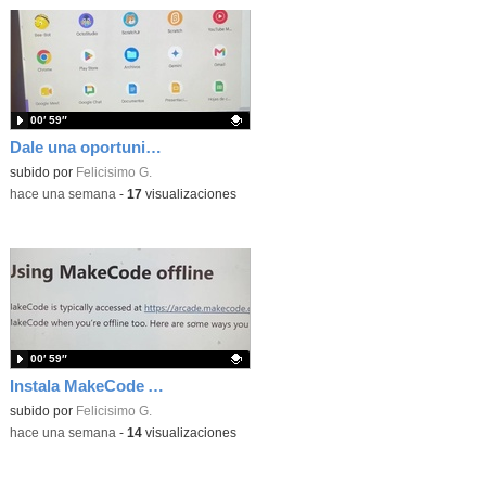
00′ 59″
Dale una oportunidad a los Chromebooks y utiliza un proyector para realizar talleres si no tienes pantallas táctiles
Contenido educativo.
subido por
Felicisimo G.
-
hace una semana
-
17
visualizaciones
00′ 59″
Instala MakeCode Arcade para trabajar offline en tu tablet, ordenador, Chromebook
Contenido educativo.
subido por
Felicisimo G.
-
hace una semana
-
14
visualizaciones