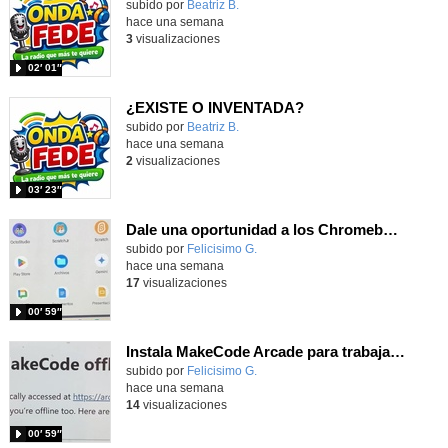
Contenido educativo.
subido por
Beatriz B.
-
hace una semana
3
visualizaciones
02′ 01″
¿EXISTE O INVENTADA?
Contenido educativo.
subido por
Beatriz B.
-
hace una semana
2
visualizaciones
03′ 23″
Dale una oportunidad a los Chromebooks y utiliza un proyector para realizar talleres si no tienes pantallas táctiles
Contenido educativo.
subido por
Felicisimo G.
-
hace una semana
17
visualizaciones
00′ 59″
Instala MakeCode Arcade para trabajar offline en tu tablet, ordenador, Chromebook
Contenido educativo.
subido por
Felicisimo G.
-
hace una semana
14
visualizaciones
00′ 59″